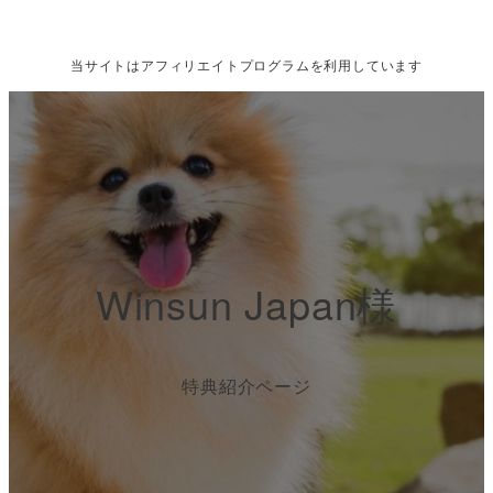
メ
イ
当サイトは
アフィリエイトプログラムを
利用しています
ン
コ
ン
テ
ン
ツ
へ
Winsun Japan様
移
動
特典紹介ページ