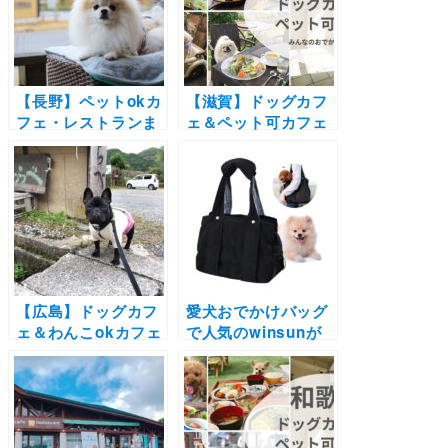
プ柄で愛犬とのおで
ート付き
かけが楽しくな
る！！
【長野】ペットokカ
【滋賀】ドッグカフ
フェ・レストランま
ェ＆ペット可カフェ
とめ30選！| 自然豊
22選 | 琵琶湖が見え
かな景色に包まれて
るカフェやドッグラ
お蕎麦やピザを愛犬
ン付きのカフェなど
と楽しもう♪
実際の愛犬とのおで
かけレポートを紹
介！
【広島】ドッグカフ
愛犬おでかけバッグ
ェ＆わんこokカフェ
で人気のwinsunが
19選 | 店内同伴でコ
初めてのセール開催
ース料理や手打ちそ
中！オリジナルキャ
ばにお好み焼きも！
リーバッグSalir (サ
海が見える絶景カフ
リール)をお得にゲッ
ェなど実際のおでか
トして春のおでかけ