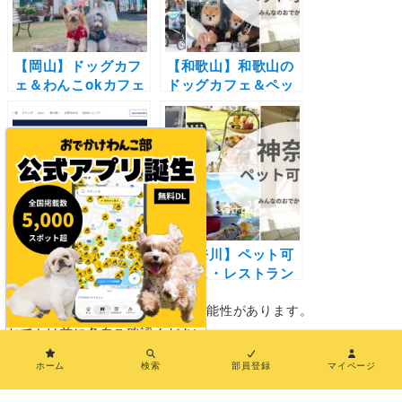
けレポート写真付き
を楽しもう♪【3/20
まで】
【岡山】ドッグカフ
【和歌山】和歌山の
ェ＆わんこokカフェ
ドッグカフェ＆ペッ
の写真レポートまと
ト可カフェ17選 | 絶
め16選 | 倉敷に牛窓
景のオーシャンビュ
そして蒜山の人気エ
ーやお寺のレストラ
リアの絶景カフェや
ンまで実際のおでか
牡蠣や海鮮・パンケ
けレポート写真付き
ーキを愛犬と一緒に
♪
WACCA WORKS様
【神奈川】ペット可
の特典紹介ページ
カフェ・レストラン
【インターペット
30選 | 愛犬と一緒に
施設の情報は変更になっている可能性があります。
2021】
中華街の食べ放題や
アフタヌーンティー
おでかけ前に各自ご確認ください。
×
を楽しもう♪
ホーム
検索
部員登録
マイページ