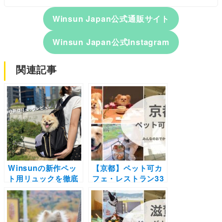
Winsun Japan公式通販サイト
Winsun Japan公式Instagram
関連記事
Winsunの新作ペッ
【京都】ペット可カ
ト用リュックを徹底
フェ・レストラン33
レビュー（クーポン
選！店内OKの和菓
付き） | 大きさや既
子店やドッグラン付
存商品との違いは？
きのカフェまとめ｜
可愛すぎるストライ
実際のおでかけレポ