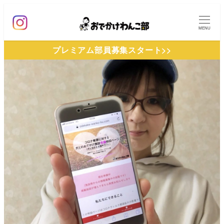
メ
イ
MENU
ン
プレミアム部員募集スタート>>
コ
ン
テ
ン
ツ
へ
移
動