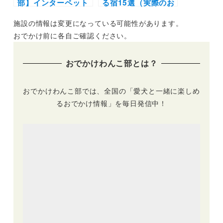
部】インターペット
る宿15選（実際のお
東京2021に初出展し
でかけレポあり）ラ
施設の情報は変更になっている可能性があります。
ます！特設ページ開
グジュアリーホテル
設＆協賛施設様の募
からドッグラン付き
おでかけ前に各自ご確認ください。
集について
温泉宿まで穴場施設
を紹介
おでかけわんこ部とは？
おでかけわんこ部では、全国の「愛犬と一緒に楽しめ
るおでかけ情報」を毎日発信中！