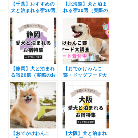
【千葉】おすすめの
【北海道】犬と泊ま
犬と泊まれる宿20選
れる宿20選（実際の
（実際のおでかけレ
おでかけレポあり）|
ポあり）露天風呂や
コテージやリゾート
プライベートドッグ
ホテルなどエリア別
ラン付きなどを厳選
に紹介
【静岡】犬と泊まれ
【おでかけわんこ
る宿20選（実際のお
部・ドッグフード大
でかけレポあり）エ
調査】アンケート回
リア別に温泉やコテ
答受付中！抽選で人
ージなど新施設や穴
気ドッグフードのプ
場もご紹介
レゼントも！（〜
2/28まで）
【おでかけわんこ
【大阪】犬と泊まれ