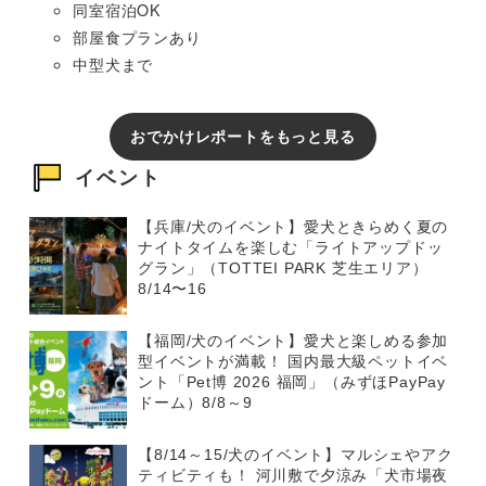
同室宿泊OK
部屋食プランあり
中型犬まで
おでかけレポートをもっと見る
イベント
【兵庫/犬のイベント】愛犬ときらめく夏の
ナイトタイムを楽しむ「ライトアップドッ
グラン」（TOTTEI PARK 芝生エリア）
8/14〜16
【福岡/犬のイベント】愛犬と楽しめる参加
型イベントが満載！ 国内最大級ペットイベ
ント「Pet博 2026 福岡」（みずほPayPay
ドーム）8/8～9
【8/14～15/犬のイベント】マルシェやアク
ティビティも！ 河川敷で夕涼み「犬市場夜