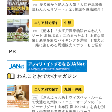
愛犬家から絶大な人気「大江戸温泉物
PR
語わんわんリゾート」全5施設を徹底紹介！
エリア別で探す
中部
【栃木】「大江戸温泉物語わんわんリ
PR
ゾート 那須塩原」に泊まったよ！ 上質な温
泉と豪華多彩なバイキングを満喫！| 愛犬と
一緒に楽しめる周辺観光スポットもご紹介
PR
わんことおでかけマガジン
エリア別で探す
九州・沖縄
【さんふらわあ】ウィズペットルーム
PR
で快適な九州旅へ！ニューオープンの「レ
ジーナリゾート由布院 圍-Kakoi-」を含む別
府・由布院を満喫するモデルコース