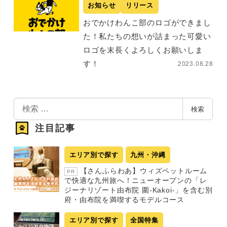
お知らせ
リリース
おでかけわんこ部のロゴができまし
た！私たちの想いが詰まった可愛い
ロゴを末長くよろしくお願いしま
2023.08.28
す！
検
検索
索
注目記事
エリア別で探す
九州・沖縄
【さんふらわあ】ウィズペットルーム
PR
で快適な九州旅へ！ニューオープンの「レ
ジーナリゾート由布院 圍-Kakoi-」を含む別
府・由布院を満喫するモデルコース
エリア別で探す
全国特集