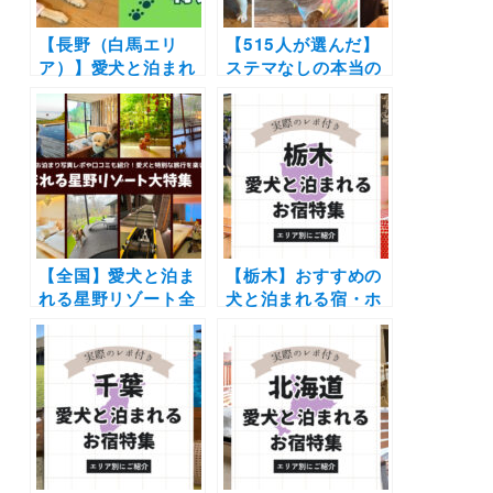
【長野（白馬エリ
【515人が選んだ】
ア）】愛犬と泊まれ
ステマなしの本当の
る宿11選！温泉付き
ドッグフード人気ラ
のリゾートホテルか
ンキング＜9部門＞ |
らペットフレンドリ
愛犬の気になる悩み
ーなペンションまで
ケアで飼い主さんの
を厳選（実際のおで
満足度が本当に高い
かけレポートあり）
のはこれ！
【全国】愛犬と泊ま
【栃木】おすすめの
れる星野リゾート全
犬と泊まれる宿・ホ
42施設大特集！実際
テル・ヴィラ20選 |
のお泊まり写真レポ
人気の那須や日光へ
や口コミも | 大切な
愛犬と旅しよう♪
ペットと特別な旅行
を楽しもう♪