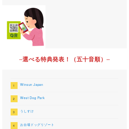
–
選べる特典発表！（五十音順）
–
Winsun Japan
West Dog Park
うしすけ
お台場ドッグリゾート