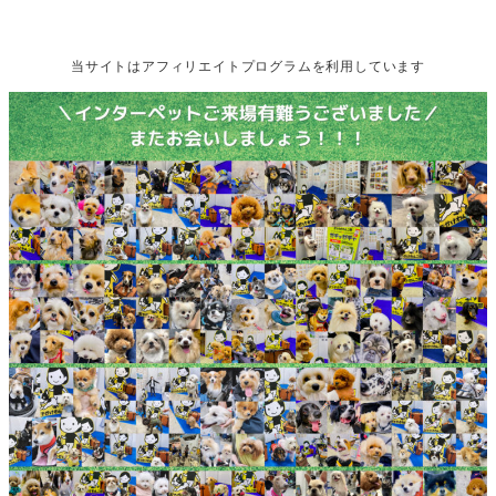
メ
イ
当サイトは
アフィリエイトプログラムを
利用しています
ン
コ
ン
テ
ン
ツ
へ
移
動