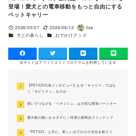
登場！愛犬との電車移動をもっと自由にする
ペットキャリー
2026/03/27
2026/06/12
lisa
投稿日
更新日
著
カテゴリー
カテゴリー
犬との暮らし
おでかけグッズ
者
-
-
-
当サイトは
アフィリエイトプログラムを
利用しています
【PETiCO代表インタビュー】なぜ「キャリー」ではな
く「モビリティ」なのか
想いでつながる「ペチコミュ」は大切な開発パートナー
愛犬家の願いをカタチに！待望の新商品ラインナップ
「PETiCO」と共に、新しいおでかけの文化を創ろう