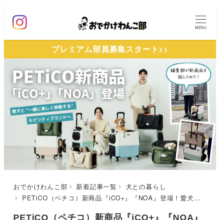
メ
イ
MENU
ン
プレミアム部員募集スタート>>
コ
ン
テ
ン
ツ
へ
移
動
おでかけわんこ部
新着記事一覧
犬との暮らし
PETiCO（ペチコ）新商品『iCO+』『NOA』登場！愛犬との電車移動をもっと自由にするペットキャリー
PETiCO（ペチコ）新商品『iCO+』『NOA』