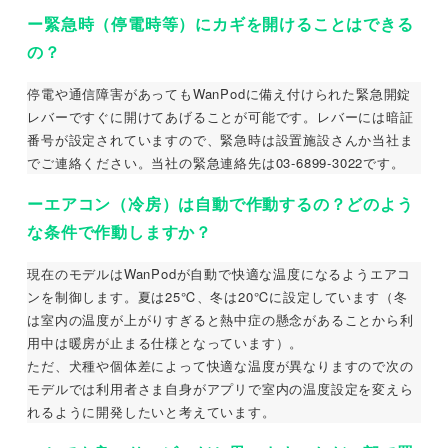
ー緊急時（停電時等）にカギを開けることはできる
の？
停電や通信障害があってもWanPodに備え付けられた緊急開錠
レバーですぐに開けてあげることが可能です。レバーには暗証
番号が設定されていますので、緊急時は設置施設さんか当社ま
でご連絡ください。当社の緊急連絡先は03-6899-3022です。
ーエアコン（冷房）は自動で作動するの？どのよう
な条件で作動しますか？
現在のモデルはWanPodが自動で快適な温度になるようエアコ
ンを制御します。夏は25℃、冬は20℃に設定しています（冬
は室内の温度が上がりすぎると熱中症の懸念があることから利
用中は暖房が止まる仕様となっています）。
ただ、犬種や個体差によって快適な温度が異なりますので次の
モデルでは利用者さま自身がアプリで室内の温度設定を変えら
れるように開発したいと考えています。