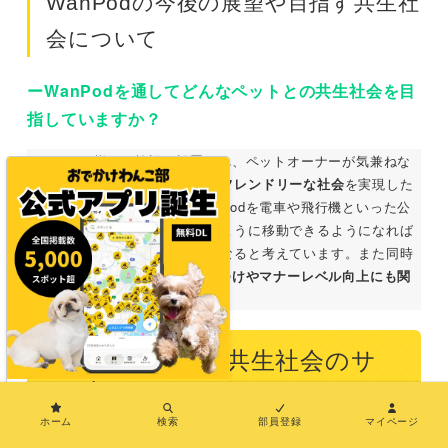
WanPodの今後の展望や目指す共生社
会について
ーWanPodを通してどんなペットとの共生社会を目
指していますか？
WanPodが様々な施設に設置され、ペットオーナーが気兼ねな
く愛犬とおでかけできる
ペットフレンドリーな社会
を実現した
いです。さらにその先にはWanPodを電車や飛行機といった公
共交通機関にも導入し人と同じように移動できるようになれば
愛犬との暮らしがもっと豊かになると考えています。また同時
にWanPodを利用するための
しつけやマナーレベル向上にも関
わっていきたい
と思っています。
まとめ〜新しい共生社会のサ
ービスへ〜
×
ホーム
検索
部員登録
マイページ