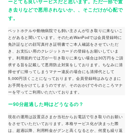
ーとても良いサービスだと思います。ただ一部で置
き去りなどで悪用されないか、、そこだけが心配で
す。
ペットホテルや動物病院でも飼い主さんが引き取りに来ないこ
とがあると聞いています。そのためWanPodでは会員登録時に
免許証などの顔写真付き証明書でご本人確認をさせていただ
き、お支払い用のクレジットカードの登録もお願いしていま
す。利用規約では万が一引き取りに来ない場合は30万円をご請
求する旨を記載して悪用防止対策をしております。ちなみに清
掃せずに帰ってしまうマナー違反の場合にも清掃代として
5,000円頂くことになっております。会員登録時はみなさまに
お手間をかけてしまうのですが、そのおかげで今のところマナ
ーを守ってご利用いただいております。
ー90分超過した時はどうなるの？
現在の運用は設置店さまか当社からお電話で引き取りのお願い
をさせていただいております。本格サービス化が決まった際
は、超過以降、利用料金がグンと高くなるとか、何度も繰り返