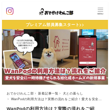
メ
イ
MENU
ン
プレミアム部員募集スタート>>
コ
ン
テ
ン
ツ
へ
移
動
おでかけわんこ部
新着記事一覧
犬との暮らし
WanPodの利用方法は？実際の流れをご紹介！愛犬を安全に一時待機させられる旭化成ホームズの新規事業
WanPodの利用方法は？実際の流れをご紹