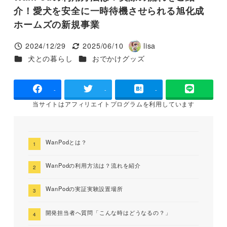
介！愛犬を安全に一時待機させられる旭化成
ホームズの新規事業
2024/12/29
2025/06/10
lisa
投稿日
更新日
著
カテゴリー
カテゴリー
犬との暮らし
おでかけグッズ
者
-
-
-
当サイトは
アフィリエイトプログラムを
利用しています
WanPodとは？
WanPodの利用方法は？流れを紹介
WanPodの実証実験設置場所
開発担当者へ質問「こんな時はどうなるの？」