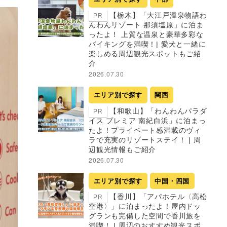
【栃木】「大江戸温泉物語わ
PR
んわんリゾート 那須塩原」に泊ま
ったよ！ 上質な温泉と豪華多彩な
バイキングを満喫！| 愛犬と一緒に
楽しめる周辺観光スポットもご紹
介
2026.07.30
エリア別で探す
関西
【和歌山】「わんわんパラダ
PR
イス プレミア 南紀白浜」に泊まっ
たよ！プライベート感満載のヴィ
ラで充実のリゾートステイ！ | 周
辺観光情報もご紹介
2026.07.30
エリア別で探す
中国・四国
【香川】「アパホテル〈高松
PR
空港〉」に泊まったよ！屋内ドッ
グランも完備した空間で香川旅を
満喫！ | 周辺のおすすめ観光スポ