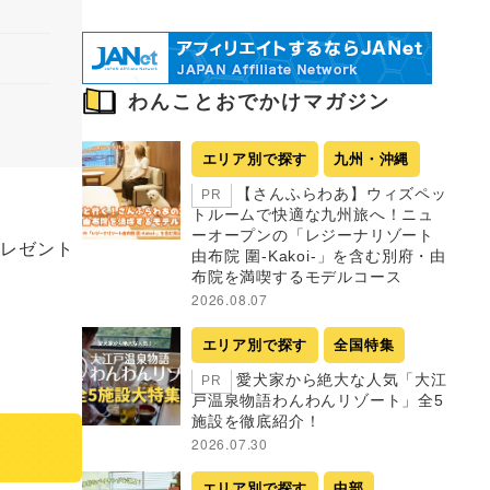
わんことおでかけマガジン
エリア別で探す
九州・沖縄
【さんふらわあ】ウィズペッ
PR
トルームで快適な九州旅へ！ニュ
ーオープンの「レジーナリゾート
プレゼント
由布院 圍-Kakoi-」を含む別府・由
布院を満喫するモデルコース
2026.08.07
エリア別で探す
全国特集
愛犬家から絶大な人気「大江
PR
戸温泉物語わんわんリゾート」全5
施設を徹底紹介！
2026.07.30
エリア別で探す
中部