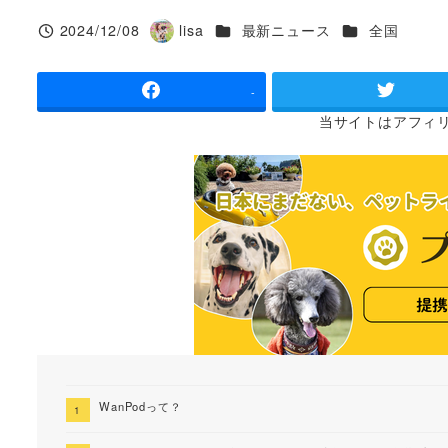
カテゴリー
カテゴリー
2024/12/08
lisa
最新ニュース
全国
投稿日
著
者
-
当サイトは
アフィ
WanPodって？