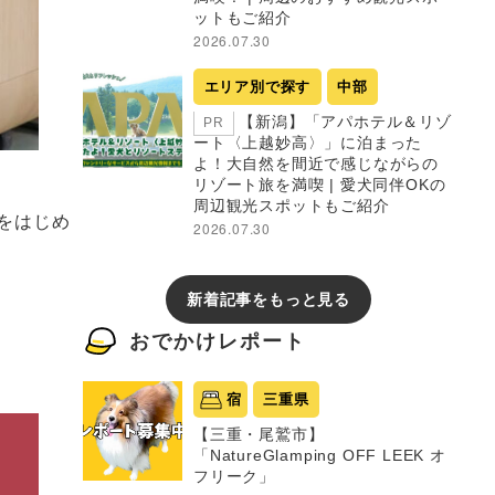
ットもご紹介
2026.07.30
エリア別で探す
中部
【新潟】「アパホテル＆リゾ
PR
ート〈上越妙高〉」に泊まった
よ！大自然を間近で感じながらの
リゾート旅を満喫 | 愛犬同伴OKの
周辺観光スポットもご紹介
をはじめ
2026.07.30
新着記事をもっと見る
おでかけレポート
宿
三重県
【三重・尾鷲市】
「NatureGlamping OFF LEEK オ
フリーク」