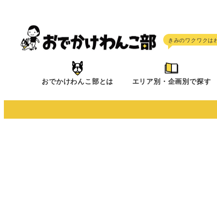
メ
イ
ン
コ
ン
テ
おでかけわんこ部とは
エリア別・企画別で探す
ン
ツ
へ
移
動