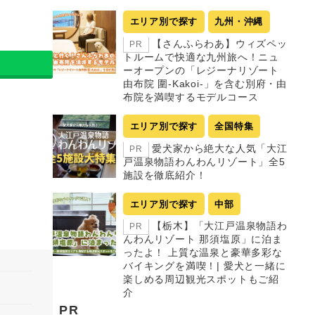
エリア別で探す
九州・沖縄
【さんふらわあ】ウィズペッ
PR
トルームで快適な九州旅へ！ニュ
ーオープンの「レジーナリゾート
由布院 圍-Kakoi-」を含む別府・由
布院を満喫するモデルコース
エリア別で探す
全国特集
愛犬家から絶大な人気「大江
PR
戸温泉物語わんわんリゾート」全5
施設を徹底紹介！
エリア別で探す
中部
【栃木】「大江戸温泉物語わ
PR
んわんリゾート 那須塩原」に泊ま
ったよ！ 上質な温泉と豪華多彩な
バイキングを満喫！| 愛犬と一緒に
楽しめる周辺観光スポットもご紹
介
PR