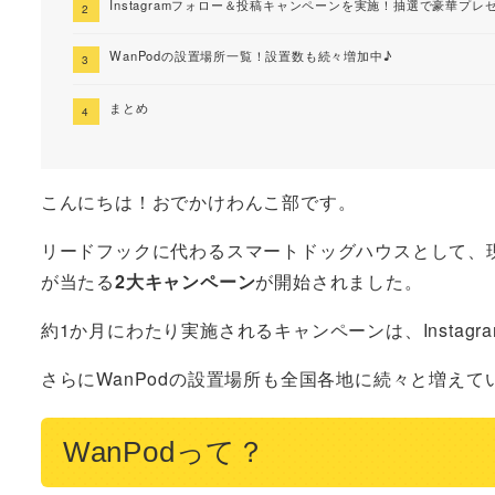
Instagramフォロー＆投稿キャンペーンを実施！抽選で豪華プレ
WanPodの設置場所一覧！設置数も続々増加中♪
まとめ
こんにちは！おでかけわんこ部です。
リードフックに代わるスマートドッグハウスとして、
が当たる
2大キャンペーン
が開始されました。
約1か月にわたり実施されるキャンペーンは、Instag
さらにWanPodの設置場所も全国各地に続々と増え
WanPodって？