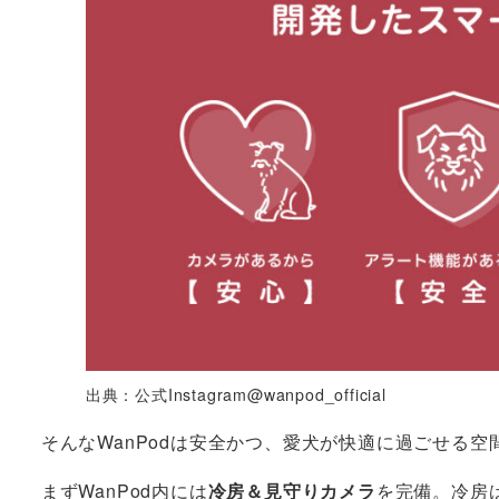
出典：公式Instagram@wanpod_official
そんなWanPodは安全かつ、愛犬が快適に過ごせる
まずWanPod内には
冷房＆見守りカメラ
を完備。冷房