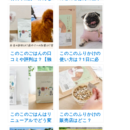
の口コミまとめて紹
1日あたりの値段
介！ 涙やけ・体臭・
は？うちの子の適正
毛並みの悩みをもつ
な給餌量と継続した
飼い主さんに評判の
場合の月の費用を知
人気国産ドッグフー
ろう
ドを調べてみたよ
このこのごはんの口
このこのふりかけの
コミや評判は？【独
使い方は？1日に必
自アンケート実施】
要な量＆1ヶ月の値
涙やけなど目元が気
段を小型犬と大型犬
になる愛犬の健康維
で比較して調べてみ
持に。悪評はほん
た！食べ方のポイン
と？ 開発会社へ独占
トも紹介します♪
取材しました！
このこのごはんはリ
このこのふりかけの
ニューアルでどう変
販売店はどこ？
わった？値段や原材
Amazonや楽天でも