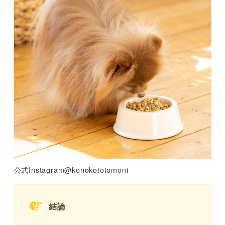
公式Instagram@konokototomoni
結論