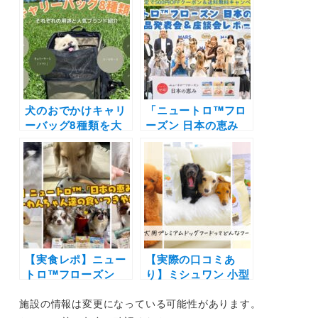
料や栄養成分・パワ
購入できる？一番お
ーアップのポイント
得に買える方法を調
は？実際に愛犬に与
べてみた！ふりかけ
えてみました
タイプで簡単にでき
る愛犬のお口ケア
犬のおでかけキャリ
「ニュートロ™フロ
ーバッグ8種類を大
ーズン 日本の恵み
解剖！人気のブラン
※1」新製品発表会＆
ドは？おしゃれなト
座談会レポート！期
ートから機能性の高
間限定で500円OFF
いリュックなど上手
クーポン＆送料無料
に使い分けよう◎
キャンペーン中
【実食レポ】ニュー
【実際の口コミあ
トロ™フローズン
り】ミシュワン 小型
「日本の恵み※1」を
犬用プレミアムドッ
施設の情報は変更になっている可能性があります。
お試し！モニターわ
グフードの評判は？