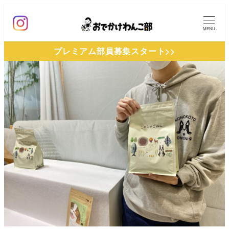
メ
イ
MENU
ン
プレミアム部員募集スタート>>
コ
ン
テ
ン
ツ
へ
移
動