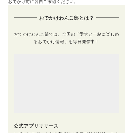
んちゃん達の食いつ
特徴や原材料・お得
おでかけ前に各自ご確認ください。
きや感想は？
に買えるところなど
詳しく紹介します！
おでかけわんこ部とは？
おでかけわんこ部では、全国の「愛犬と一緒に楽しめ
るおでかけ情報」を毎日発信中！
公式アプリリリース