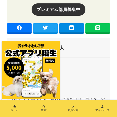
プレミアム部員募集中
-
-
-
この記事を書いた人
lisa
物心ついた頃から犬と暮らしてきたフリーライターで
×
す。現在はビビりで甘えん坊の愛犬マル君と生活中。
ホーム
検索
部員登録
マイページ
主に関西・北陸・東海エリアを中心におでかけを楽し