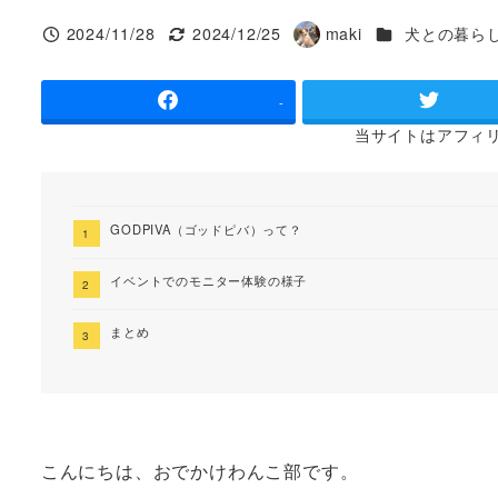
カテゴリー
2024/11/28
2024/12/25
maki
犬との暮ら
投稿日
更新日
著
者
-
当サイトは
アフィ
GODPIVA（ゴッドピバ）って？
イベントでのモニター体験の様子
まとめ
こんにちは、おでかけわんこ部です。