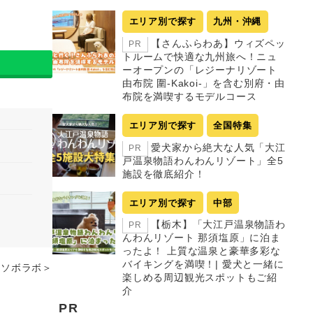
エリア別で探す
九州・沖縄
【さんふらわあ】ウィズペッ
PR
トルームで快適な九州旅へ！ニュ
ーオープンの「レジーナリゾート
由布院 圍-Kakoi-」を含む別府・由
布院を満喫するモデルコース
エリア別で探す
全国特集
愛犬家から絶大な人気「大江
PR
戸温泉物語わんわんリゾート」全5
施設を徹底紹介！
エリア別で探す
中部
【栃木】「大江戸温泉物語わ
PR
んわんリゾート 那須塩原」に泊ま
ったよ！ 上質な温泉と豪華多彩な
バイキングを満喫！| 愛犬と一緒に
アソボラボ＞
楽しめる周辺観光スポットもご紹
介
PR