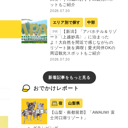
ットもご紹介
2026.07.30
エリア別で探す
中部
【新潟】「アパホテル＆リゾ
PR
ート〈上越妙高〉」に泊まった
よ！大自然を間近で感じながらの
リゾート旅を満喫 | 愛犬同伴OKの
周辺観光スポットもご紹介
2026.07.30
新着記事をもっと見る
おでかけレポート
宿
山梨県
【山梨・南都留郡】「AWAUMI 富
士河口湖リゾート」
グランピング