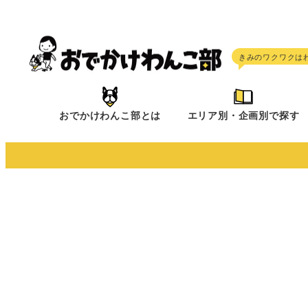
メ
イ
ン
コ
ン
テ
おでかけわんこ部とは
エリア別・企画別で探す
ン
ツ
へ
移
動