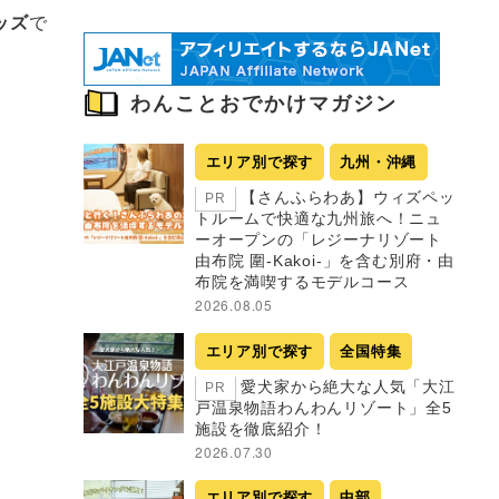
ッズ
で
わんことおでかけマガジン
エリア別で探す
九州・沖縄
【さんふらわあ】ウィズペッ
PR
トルームで快適な九州旅へ！ニュ
ーオープンの「レジーナリゾート
由布院 圍-Kakoi-」を含む別府・由
布院を満喫するモデルコース
2026.08.05
エリア別で探す
全国特集
愛犬家から絶大な人気「大江
PR
戸温泉物語わんわんリゾート」全5
施設を徹底紹介！
2026.07.30
エリア別で探す
中部