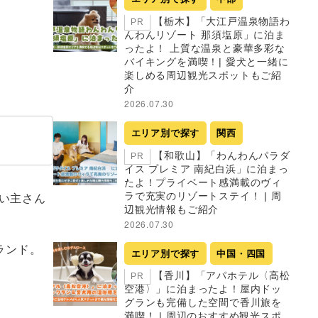
【栃木】「大江戸温泉物語わ
PR
んわんリゾート 那須塩原」に泊ま
ったよ！ 上質な温泉と豪華多彩な
バイキングを満喫！| 愛犬と一緒に
楽しめる周辺観光スポットもご紹
介
2026.07.30
エリア別で探す
関西
【和歌山】「わんわんパラダ
PR
イス プレミア 南紀白浜」に泊まっ
たよ！プライベート感満載のヴィ
い主さん
ラで充実のリゾートステイ！ | 周
辺観光情報もご紹介
2026.07.30
ランド。
エリア別で探す
中国・四国
【香川】「アパホテル〈高松
PR
空港〉」に泊まったよ！屋内ドッ
グランも完備した空間で香川旅を
満喫！ | 周辺のおすすめ観光スポ