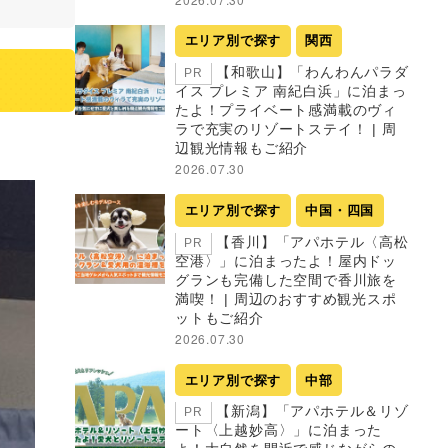
エリア別で探す
関西
【和歌山】「わんわんパラダ
PR
イス プレミア 南紀白浜」に泊まっ
たよ！プライベート感満載のヴィ
ラで充実のリゾートステイ！ | 周
辺観光情報もご紹介
2026.07.30
エリア別で探す
中国・四国
【香川】「アパホテル〈高松
PR
空港〉」に泊まったよ！屋内ドッ
グランも完備した空間で香川旅を
満喫！ | 周辺のおすすめ観光スポ
ットもご紹介
2026.07.30
エリア別で探す
中部
【新潟】「アパホテル＆リゾ
PR
ート〈上越妙高〉」に泊まった