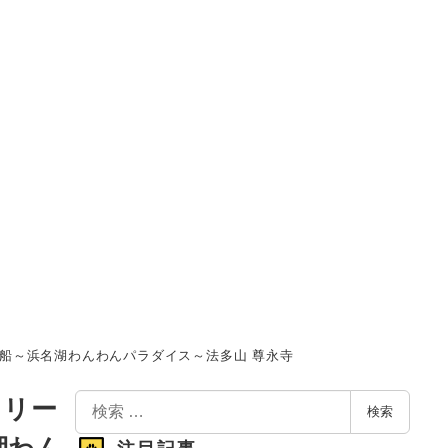
船～浜名湖わんわんパラダイス～法多山 尊永寺
検
ドリー
検索
索
湖わん