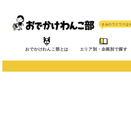
メ
イ
ン
コ
ン
テ
おでかけわんこ部とは
エリア別・企画別で探す
ン
ツ
へ
移
動