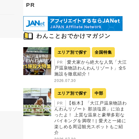
PR
わんことおでかけマガジン
エリア別で探す
全国特集
愛犬家から絶大な人気「大江
PR
戸温泉物語わんわんリゾート」全5
施設を徹底紹介！
2026.07.30
エリア別で探す
中部
【栃木】「大江戸温泉物語わ
PR
んわんリゾート 那須塩原」に泊ま
ったよ！ 上質な温泉と豪華多彩な
バイキングを満喫！| 愛犬と一緒に
楽しめる周辺観光スポットもご紹
介
2026.07.30