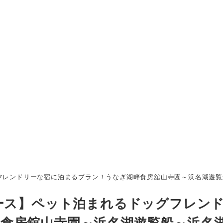
フレンドリーな宿に泊まるプラン！うなぎ湖畔食房舘山寺園～浜名湖遊覧
コース】ペット泊まれるドッグフレン
食房舘山寺園～浜名湖遊覧船～浜名