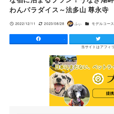
わんパラダイス～法多山 尊永寺
カテゴリー
2022/12/11
2023/08/28
ふぃ
モデルコー
投稿日
更新日
著
者
-
当サイトは
アフィ