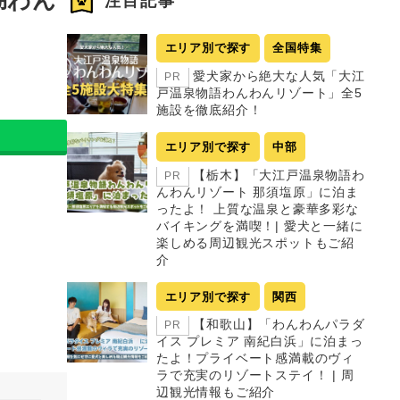
注目記事
エリア別で探す
全国特集
愛犬家から絶大な人気「大江
PR
戸温泉物語わんわんリゾート」全5
施設を徹底紹介！
エリア別で探す
中部
【栃木】「大江戸温泉物語わ
PR
んわんリゾート 那須塩原」に泊ま
ったよ！ 上質な温泉と豪華多彩な
バイキングを満喫！| 愛犬と一緒に
楽しめる周辺観光スポットもご紹
介
エリア別で探す
関西
【和歌山】「わんわんパラダ
PR
イス プレミア 南紀白浜」に泊まっ
たよ！プライベート感満載のヴィ
ラで充実のリゾートステイ！ | 周
辺観光情報もご紹介