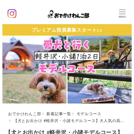
メ
イ
MENU
ン
プレミアム部員募集スタート>>
コ
ン
テ
ン
ツ
へ
移
動
おでかけわんこ部
新着記事一覧
モデルコース
【犬とお出かけ #軽井沢・小諸モデルコース】大人気の高原リゾート宿にお泊り♪話題の新スポットも〜ゆとりろガーデン北軽井沢～元祖力餅しげのや～GK Grower’s Kitchen
【犬とお出かけ #軽井沢・小諸モデルコース】