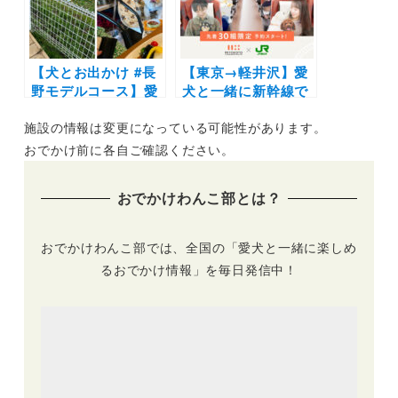
ポートあり）
【犬とお出かけ #長
【東京→軽井沢】愛
野モデルコース】愛
犬と一緒に新幹線で
犬とプライベートド
軽井沢旅行へ！「わ
施設の情報は変更になっている可能性があります。
ッグラン付きグラン
ん！ケーションツア
ピングに泊まるプラ
ー」2022年5月21日
おでかけ前に各自ご確認ください。
ン！中国家庭料理 希
開催・4月26日から
須林～のぞみグラン
予約開始！
おでかけわんこ部とは？
ピング＆スパ 佐久×
軽井沢～萌木の村～
道の駅 ヘルシーテラ
おでかけわんこ部では、全国の「愛犬と一緒に楽しめ
ス 佐久南
るおでかけ情報」を毎日発信中！