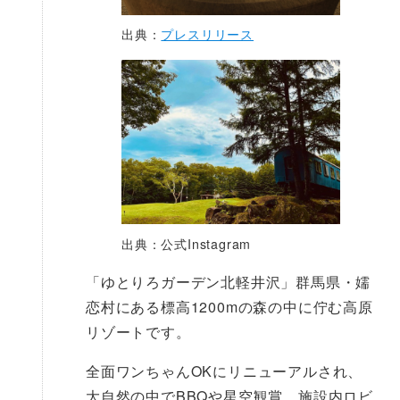
出典：
プレスリリース
出典：公式Instagram
「ゆとりろガーデン北軽井沢」群馬県・嬬
恋村にある標高1200mの森の中に佇む高原
リゾートです。
全面ワンちゃんOKにリニューアルされ、
大自然の中でBBQや星空観賞、施設内ロビ