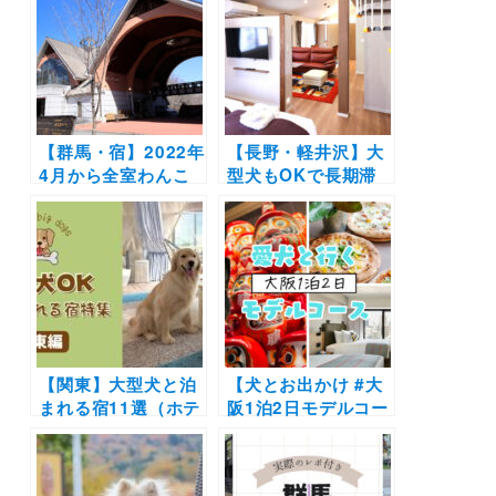
【群馬・宿】2022年
【長野・軽井沢】大
4月から全室わんこ
型犬もOKで長期滞
OKに！ドッグラン
在にもおすすめ！
も増設「ゆとりろガ
「軽井沢 ホテルそよ
ーデン北軽井沢」で
かぜ」の「エクセレ
アウトドア×リゾー
ント・コンフォー
トを満喫♪
ト・ステイルーム」
がリニューアルオー
プン！期間限定
20％OFF
【関東】大型犬と泊
【犬とお出かけ #大
まれる宿11選（ホテ
阪1泊2日モデルコー
ル・旅館・グランピ
ス】秋の紅葉シーズ
ング別）実際のおで
ンにおすすめプラ
かけ写真レポ付き！
ン！モクシー大阪新