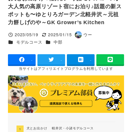
大人気の高原リゾート宿にお泊り♪話題の新ス
ポットも〜ゆとりろガーデン北軽井沢～元祖
力餅しげのや～GK Grower’s Kitchen
2023/05/19
2025/01/15
ウー
投稿日
更新日
著
カテゴリー
カテゴリー
モデルコース
中部
者
-
-
-
当サイトは
アフィリエイトプログラムを
利用しています
犬とお出かけ 軽井沢・小諸モデルコース