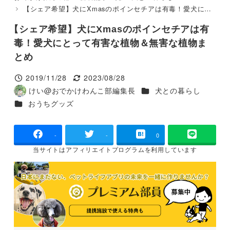
【シェア希望】犬にXmasのポインセチアは有毒！愛犬にとって有害な植物＆無害な植物まとめ
【シェア希望】犬にXmasのポインセチアは有
毒！愛犬にとって有害な植物＆無害な植物ま
とめ
2019/11/28
2023/08/28
投稿日
更新日
カテゴリー
けい@おでかけわんこ部編集長
犬との暮らし
著
カテゴリー
おうちグッズ
者
-
-
0
当サイトは
アフィリエイトプログラムを
利用しています