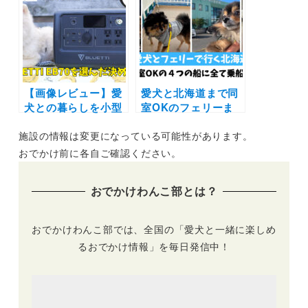
境を見直してリスク
犬との暮らしでの変
を減らそう！
化と日本のみなさん
に今伝えたいこと
【画像レビュー】愛
愛犬と北海道まで同
犬との暮らしを小型
室OKのフェリーま
ポータブル電源でも
とめ！４つの船全て
施設の情報は変更になっている可能性があります。
っと快適に！私が
に乗船したレポート
BLUETTI EB70を購
♪ 値段の比較やそれ
おでかけ前に各自ご確認ください。
入した決め手とは？
ぞれの特徴を紹介し
キャンプやアウトド
ます
おでかけわんこ部とは？
アに防災グッズとし
ても！
おでかけわんこ部では、全国の「愛犬と一緒に楽しめ
るおでかけ情報」を毎日発信中！