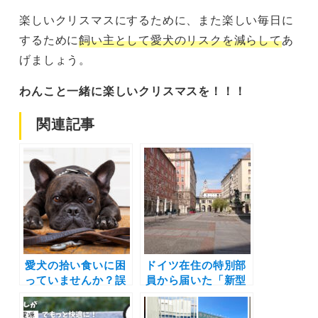
楽しいクリスマスにするために、また楽しい毎日に
するために
飼い主として愛犬のリスクを減らして
あ
げましょう。
わんこと一緒に楽しいクリスマスを！！！
関連記事
愛犬の拾い食いに困
ドイツ在住の特別部
っていませんか？誤
員から届いた「新型
飲や誤食を未然に防
コロナおよびペット
ぐコツとは？生活環
の状況」について|