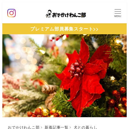
メ
イ
MENU
ン
プレミアム部員募集スタート>>
コ
ン
テ
ン
ツ
へ
移
動
おでかけわんこ部
新着記事一覧
犬との暮らし