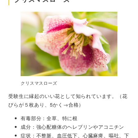
クリスマスローズ
受験生に縁起のいい花として知られています。（花
びらが５枚あり、5かく→合格）
有毒部分：全草、特に根
成分：強心配糖体のヘレブリンやアコニチン
症状：不整脈、血圧低下、心臓麻痺、嘔吐、下