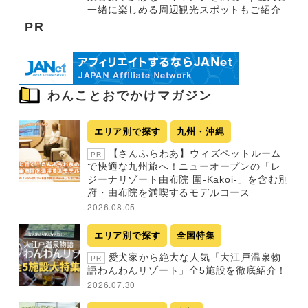
一緒に楽しめる周辺観光スポットもご紹介
PR
わんことおでかけマガジン
エリア別で探す
九州・沖縄
【さんふらわあ】ウィズペットルーム
PR
で快適な九州旅へ！ニューオープンの「レ
ジーナリゾート由布院 圍-Kakoi-」を含む別
府・由布院を満喫するモデルコース
2026.08.05
エリア別で探す
全国特集
愛犬家から絶大な人気「大江戸温泉物
PR
語わんわんリゾート」全5施設を徹底紹介！
2026.07.30