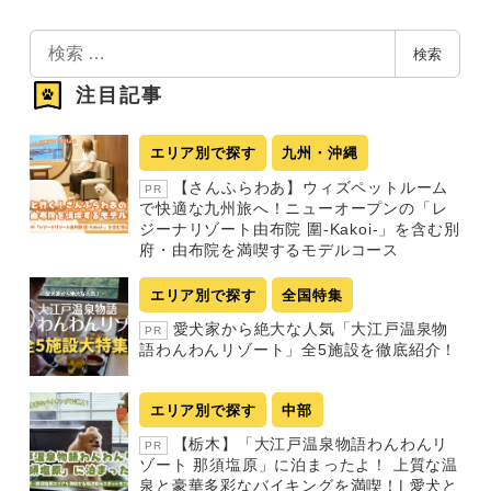
検
検索
索
注目記事
エリア別で探す
九州・沖縄
【さんふらわあ】ウィズペットルーム
PR
で快適な九州旅へ！ニューオープンの「レ
ジーナリゾート由布院 圍-Kakoi-」を含む別
府・由布院を満喫するモデルコース
エリア別で探す
全国特集
愛犬家から絶大な人気「大江戸温泉物
PR
語わんわんリゾート」全5施設を徹底紹介！
エリア別で探す
中部
【栃木】「大江戸温泉物語わんわんリ
PR
ゾート 那須塩原」に泊まったよ！ 上質な温
泉と豪華多彩なバイキングを満喫！| 愛犬と