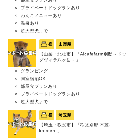
プライベートドッグランあり
わんこメニューあり
温泉あり
超大型犬まで
宿
山梨県
【山梨・北杜市】「Aicafefarm別邸～ドッ
グヴィラ八ヶ岳～」
グランピング
同室宿泊OK
部屋食プランあり
プライベートドッグランあり
超大型犬まで
宿
埼玉県
【埼玉・秩父市】「秩父別邸 木叢-
komura-」