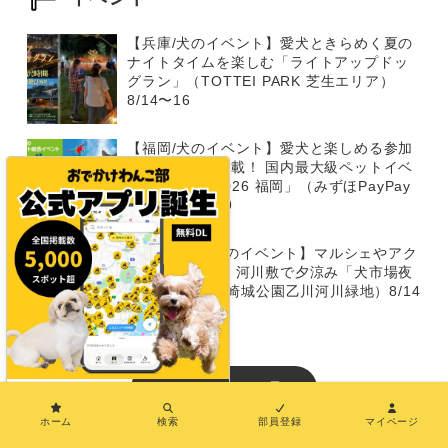
【兵庫/犬のイベント】愛犬ときらめく夏の
ナイトタイムを楽しむ「ライトアップドッ
グラン」（TOTTEI PARK 芝生エリア）
8/14〜16
【福岡/犬のイベント】愛犬と楽しめる参加
型イベントが満載！ 国内最大級ペットイベ
ント「Pet博 2026 福岡」（みずほPayPay
ドーム）8/8～9
【8/14～15/犬のイベント】マルシェやアク
ティビティも！ 河川敷で夕涼み「犬市場夜
市 2026」（岡崎城公園乙川河川緑地）8/14
～15
イベントをもっと見る
×
ホーム
検索
部員登録
マイページ
おでかけわんこ部でPRしたい