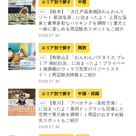
エリア別で探す
中部
【栃木】「大江戸温泉物語わんわんリ
PR
ゾート 那須塩原」に泊まったよ！ 上質な温
泉と豪華多彩なバイキングを満喫！| 愛犬と
一緒に楽しめる周辺観光スポットもご紹介
2026.07.30
エリア別で探す
関西
【和歌山】「わんわんパラダイス プレ
PR
ミア 南紀白浜」に泊まったよ！プライベー
ト感満載のヴィラで充実のリゾートステ
イ！ | 周辺観光情報もご紹介
2026.07.30
エリア別で探す
中国・四国
【香川】「アパホテル〈高松空港〉」
PR
に泊まったよ！屋内ドッグランも完備した
空間で香川旅を満喫！ | 周辺のおすすめ観
光スポットもご紹介
2026.07.30