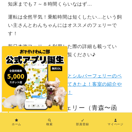
知床までも７～８時間くらいなはず…
運転は全然平気！乗船時間は短くしたい…という飼
い主さんとわんちゃんにはオススメのフェリーで
す！
新日本海フェリーを利用した際の詳細も載ってい
る、こちらの記事もぜひご覧ください♪
【関連記事】
【青森八戸〜苫小牧】愛犬とシルバーフェリーのペ
ット同伴室で北海道に行ってきたよ！客室の紹介や
同伴ルールをまとめました！
（４）津軽海峡フェリー（青森〜函
×
館）
ホーム
検索
部員登録
マイページ