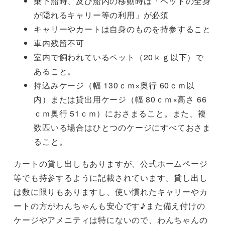
乗下船時、及び船内の移動時は「ペットの全身
が隠れるキャリー等の利用」が必須
キャリーやカートは自身のものを持参すること
車内残留不可
室内で飼われているペット（20ｋｇ以下）で
あること。
持込みケージ（幅 130ｃｍ×奥行 60ｃｍ以
内）または貸出用ケージ（幅 80ｃｍ×高さ 66
ｃｍ奥行 51ｃｍ）におさまること。また、複
数匹いる場合はひとつのケージにすべておさま
ること。
カートの貸し出しもありますが、公式ホームページ
等でも持参するように記載されています。貸し出し
は数に限りもありますし、使い慣れたキャリーやカ
ートの方がわんちゃんも安心です♪また備え付けの
ケージやアメニティは特にないので、わんちゃんの