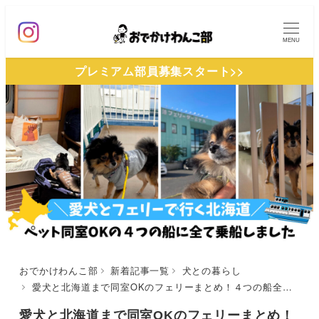
メ
イ
MENU
ン
プレミアム部員募集スタート>>
コ
ン
テ
ン
ツ
へ
移
動
おでかけわんこ部
新着記事一覧
犬との暮らし
愛犬と北海道まで同室OKのフェリーまとめ！４つの船全てに乗船したレポート♪ 値段の比較やそれぞれの特徴を紹介します
愛犬と北海道まで同室OKのフェリーまとめ！