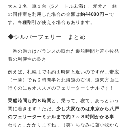
大人２名、車１台（5メートル未満）、愛犬と一緒
の同伴室を利用した場合の金額は
約44000円～
で
す。各種割引が使える場合もあります。
◆
シルバーフェリー まとめ
一番の魅力はバランスの取れた乗船時間と苫小牧発
着の利便性の良さ！
例えば、札幌までも約１時間と近いのですが…帯広
（十勝）でも２時間半と北海道の右側、道東方面に
行くのにもオススメのフェリーターミナルです！
乗船時間も約８時間
と、乗って、寝て、あっという
間に着きます！ただ、
少し大変なのは東京から八戸
のフェリーターミナルまで約７～８時間かかる事
…
わりと…かかりますね…（笑）ちなみに苫小牧から