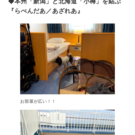
◆
本州「新潟」と北海道「小樽」を結ぶ
『らべんだあ／あざれあ』
お部屋が広い！！