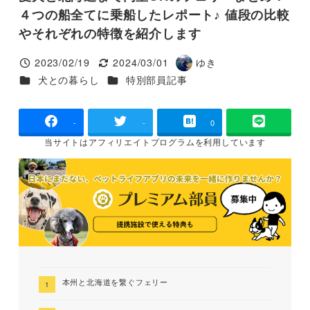
４つの船全てに乗船したレポート♪ 値段の比較
やそれぞれの特徴を紹介します
2023/02/19
2024/03/01
ゆき
投稿日
更新日
著
カテゴリー
カテゴリー
犬との暮らし
特別部員記事
者
-
-
0
当サイトは
アフィリエイトプログラムを
利用しています
本州と北海道を繋ぐフェリー