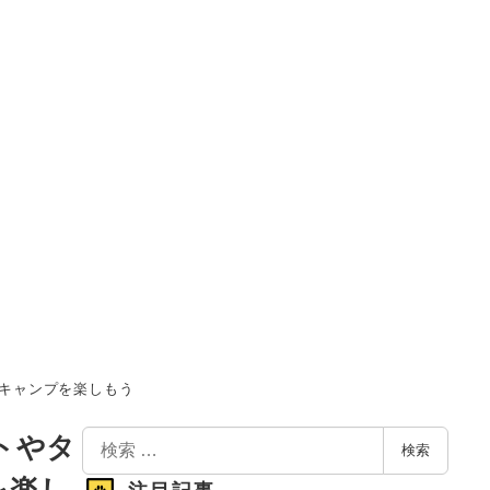
とキャンプを楽しもう
検
トやタ
検索
索
を楽し