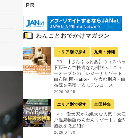
PR
わんことおでかけマガジン
エリア別で探す
九州・沖縄
【さんふらわあ】ウィズペッ
PR
トルームで快適な九州旅へ！ニュ
ーオープンの「レジーナリゾート
由布院 圍-Kakoi-」を含む別府・由
布院を満喫するモデルコース
2026.08.05
エリア別で探す
全国特集
愛犬家から絶大な人気「大江
PR
戸温泉物語わんわんリゾート」全5
施設を徹底紹介！
2026.07.30