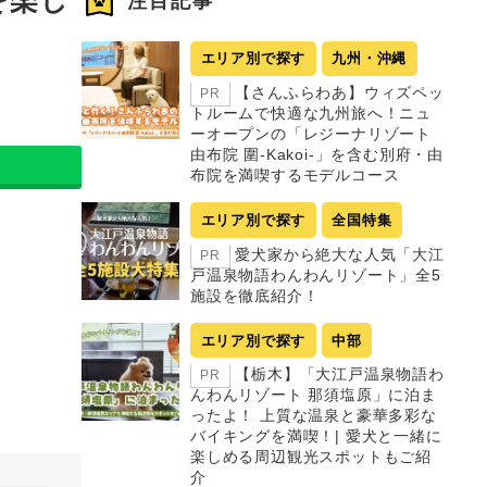
注目記事
エリア別で探す
九州・沖縄
【さんふらわあ】ウィズペッ
PR
トルームで快適な九州旅へ！ニュ
ーオープンの「レジーナリゾート
由布院 圍-Kakoi-」を含む別府・由
布院を満喫するモデルコース
エリア別で探す
全国特集
愛犬家から絶大な人気「大江
PR
戸温泉物語わんわんリゾート」全5
施設を徹底紹介！
エリア別で探す
中部
【栃木】「大江戸温泉物語わ
PR
んわんリゾート 那須塩原」に泊ま
ったよ！ 上質な温泉と豪華多彩な
バイキングを満喫！| 愛犬と一緒に
楽しめる周辺観光スポットもご紹
介