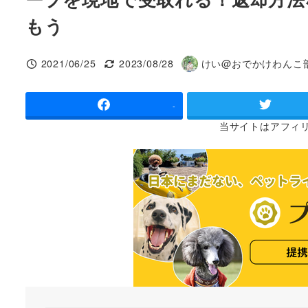
もう
2021/06/25
2023/08/28
けい@おでかけわんこ
投稿日
更新日
著
者
-
当サイトは
アフィ