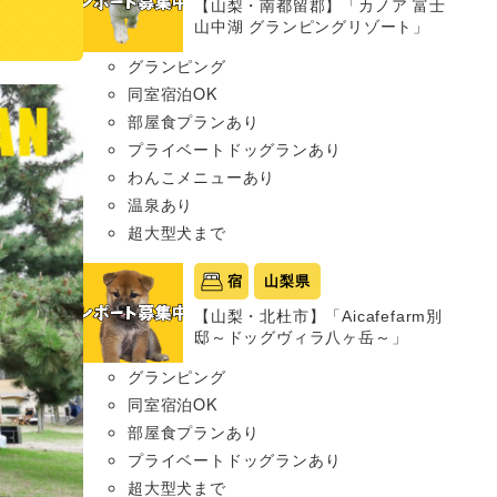
【山梨・南都留郡】「カノア 富士
山中湖 グランピングリゾート」
グランピング
同室宿泊OK
部屋食プランあり
プライベートドッグランあり
わんこメニューあり
温泉あり
超大型犬まで
宿
山梨県
【山梨・北杜市】「Aicafefarm別
邸～ドッグヴィラ八ヶ岳～」
グランピング
同室宿泊OK
部屋食プランあり
プライベートドッグランあり
超大型犬まで