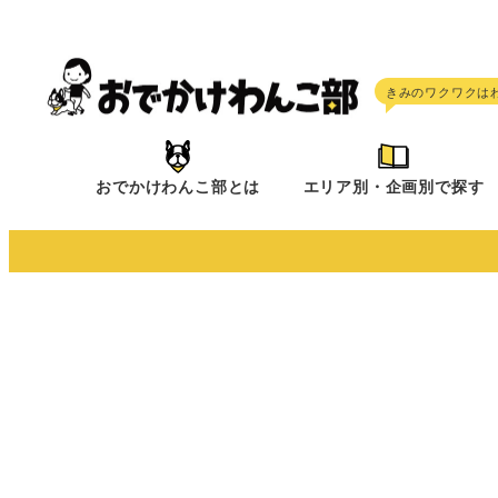
メ
イ
ン
コ
ン
テ
おでかけわんこ部とは
エリア別・企画別で探す
ン
ツ
へ
移
動