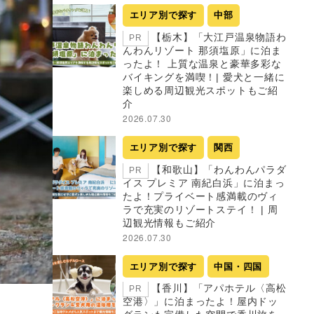
エリア別で探す
中部
【栃木】「大江戸温泉物語わ
PR
んわんリゾート 那須塩原」に泊ま
ったよ！ 上質な温泉と豪華多彩な
バイキングを満喫！| 愛犬と一緒に
楽しめる周辺観光スポットもご紹
介
2026.07.30
エリア別で探す
関西
【和歌山】「わんわんパラダ
PR
イス プレミア 南紀白浜」に泊まっ
たよ！プライベート感満載のヴィ
ラで充実のリゾートステイ！ | 周
辺観光情報もご紹介
2026.07.30
エリア別で探す
中国・四国
【香川】「アパホテル〈高松
PR
空港〉」に泊まったよ！屋内ドッ