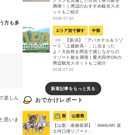
グランも完備した空間で香川旅を
満喫！ | 周辺のおすすめ観光スポ
ットもご紹介
2026.07.30
う方も多
エリア別で探す
中部
【新潟】「アパホテル＆リゾ
PR
ート〈上越妙高〉」に泊まった
よ！大自然を間近で感じながらの
リゾート旅を満喫 | 愛犬同伴OKの
周辺観光スポットもご紹介
2026.07.30
新着記事をもっと見る
で楽しん
おでかけレポート
宿
山梨県
と思いま
【山梨・南都留郡】「AWAUMI 富
士河口湖リゾート」