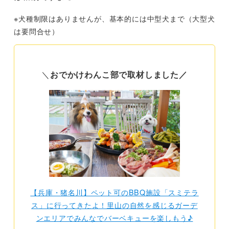
※犬種制限はありませんが、基本的には中型犬まで（大型犬
は要問合せ）
＼
おでかけわんこ部で取材しました／
【兵庫・猪名川】ペット可のBBQ施設「スミテラ
ス」に行ってきたよ！里山の自然を感じるガーデ
ンエリアでみんなでバーベキューを楽しもう♪