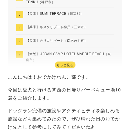
TENKU（神戸市）
【兵庫】SUMI TERRACE（川辺郡）
【兵庫】ネスタリゾート神戸（三木市）
【兵庫】カリコリゾート（南あわじ市）
【大阪】URBAN CAMP HOTEL MARBLE BEACH（泉
南市）
もっと見る
【大阪】N GRILL（泉大津市）
こんにちは！おでかけわんこ部です。
【大阪】Azure（大阪市）
今回は愛犬と行ける関西の日帰りバーベキュー場10
選をご紹介します。
【滋賀】STAGEX高島（高島市）
ドッグラン完備の施設やアクティビティを楽しめる
【滋賀】リラクピング（高島市）
施設なども集めてみたので、ぜひ晴れた日のおでか
【三重】伊勢志摩エバーグレイズ（志摩市）
け先として参考にしてみてくださいね♪