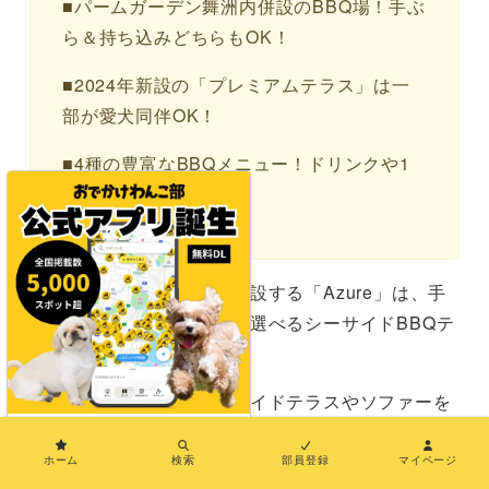
■パームガーデン舞洲内併設のBBQ場！手ぶ
ら＆持ち込みどちらもOK！
■2024年新設の「プレミアムテラス」は一
部が愛犬同伴OK！
■4種の豊富なBBQメニュー！ドリンクや1
品料理も注文可能♪
パームガーデン舞洲内に併設する「Azure」は、手
ぶら＆持ち込みのどちらも選べるシーサイドBBQテ
ラス。
施設内には開放的なシーサイドテラスやソファーを
備えたプレミアムテラスを設置！愛犬はプレミアム
×
テラスの一部（2卓）が同伴OKになっています。
ホーム
検索
部員登録
マイページ