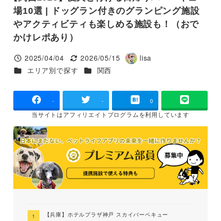
場10選 | ドッグラン付きのグランピング施設
やアクティビティも楽しめる施設も！（おで
かけレポあり）
2025/04/04
2026/05/15
lisa
投稿日
更新日
著
カテゴリー
カテゴリー
エリア別で探す
関西
者
-
-
0
当サイトは
アフィリエイトプログラムを
利用しています
【兵庫】ホテルプラザ神戸 スカイバーベキュー