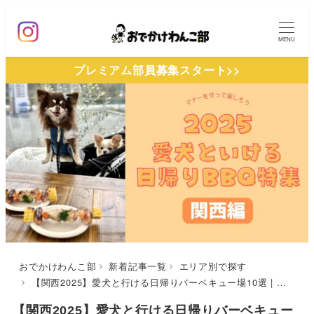
メ
イ
MENU
ン
プレミアム部員募集スタート>>
コ
ン
テ
ン
ツ
へ
移
動
おでかけわんこ部
新着記事一覧
エリア別で探す
【関西2025】愛犬と行ける日帰りバーベキュー場10選 | ドッグラン付きのグランピング施設やアクティビティも楽しめる施設も！（おでかけレポあり）
【関西2025】愛犬と行ける日帰りバーベキュー