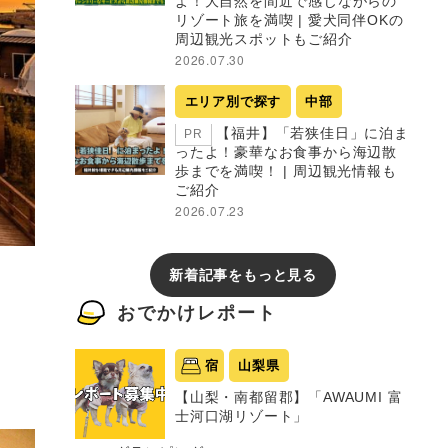
よ！大自然を間近で感じながらの
リゾート旅を満喫 | 愛犬同伴OKの
周辺観光スポットもご紹介
2026.07.30
エリア別で探す
中部
【福井】「若狭佳日」に泊ま
PR
ったよ！豪華なお食事から海辺散
歩までを満喫！ | 周辺観光情報も
ご紹介
2026.07.23
新着記事をもっと見る
おでかけレポート
宿
山梨県
【山梨・南都留郡】「AWAUMI 富
士河口湖リゾート」