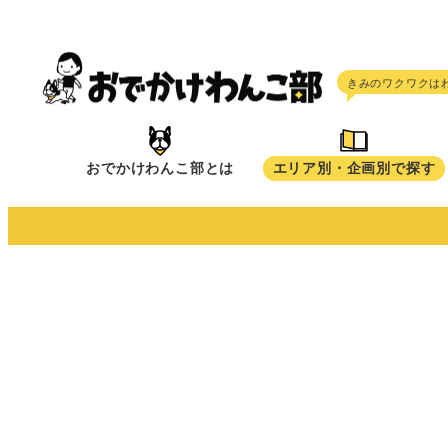
メ
イ
ン
コ
ン
テ
おでかけわんこ部とは
エリア別・企画別で探す
ン
ツ
へ
移
動