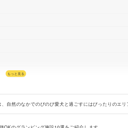
もっと見る
本県）
は、自然のなかでのびのび愛犬と過ごすにはぴったりのエリ
伴OKのグランピング施設10選をご紹介します。