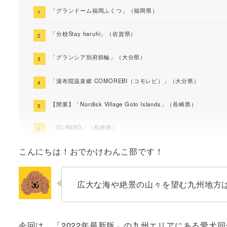
「グランドーム福岡ふくつ」（福岡県）
「分校Stay haruhi」（佐賀県）
「グランシア別府鉄輪」（大分県）
「湯布院温泉郷 COMOREBI（コモレビ）」（大分県）
【閉業】「Nordisk Village Goto Islands」（長崎県）
「GLANSO」（長崎県）
こんにちは！おでかけわんこ部です！
【ペット同伴不可】「シークルーズグランピング熊本天草」（熊
「ステラスポーツ」（宮崎県）
広大な海や絶景の山々を望む九州地方
「こしかの温泉 グランピング」（鹿児島）
「Fukiagehama Field Hotel」（鹿児島）
今回は、「2022年最新版」の九州エリアにある愛犬同