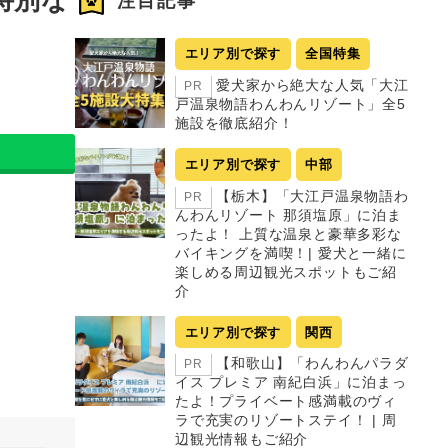
注目記事
エリア別で探す
全国特集
愛犬家から絶大な人気「大江
PR
戸温泉物語わんわんリゾート」全5
施設を徹底紹介！
エリア別で探す
中部
【栃木】「大江戸温泉物語わ
PR
んわんリゾート 那須塩原」に泊ま
ったよ！ 上質な温泉と豪華多彩な
バイキングを満喫！| 愛犬と一緒に
楽しめる周辺観光スポットもご紹
介
エリア別で探す
関西
【和歌山】「わんわんパラダ
PR
イス プレミア 南紀白浜」に泊まっ
たよ！プライベート感満載のヴィ
ラで充実のリゾートステイ！ | 周
辺観光情報もご紹介