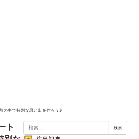
自然の中で特別な思い出を作ろう♪
検
ート
検索
索
特別な