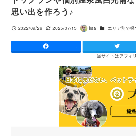
思い出を作ろう♪
カテゴリー
2022/09/26
2025/07/15
lisa
エリア別で探
投稿日
更新日
著
者
-
当サイトは
アフィ