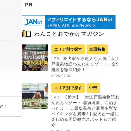
PR
わんことおでかけマガジン
エリア別で探す
全国特集
愛犬家から絶大な人気「大江
PR
戸温泉物語わんわんリゾート」全5
施設を徹底紹介！
2026.07.30
エリア別で探す
中部
【栃木】「大江戸温泉物語わ
PR
んわんリゾート 那須塩原」に泊ま
ア！
ったよ！ 上質な温泉と豪華多彩な
バイキングを満喫！| 愛犬と一緒に
楽しめる周辺観光スポットもご紹
介
2026.07.30