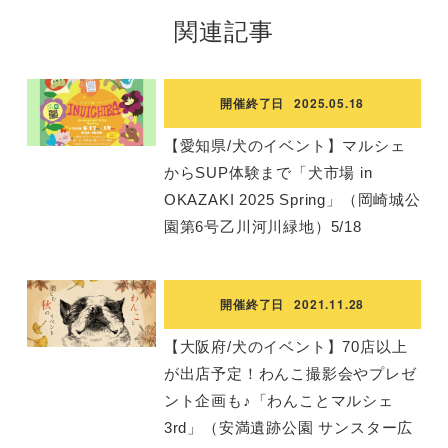
関連記事
開催終了日
2025.05.18
【愛知県/犬のイベント】マルシェ
からSUP体験まで「犬市場 in
OKAZAKI 2025 Spring」（岡崎城公
園第6号乙川河川緑地）5/18
開催終了日
2021.11.28
【大阪府/犬のイベント】70店以上
が出店予定！わんこ撮影会やプレゼ
ント企画も♪「わんことマルシェ
3rd」（安満遺跡公園 サンスター広