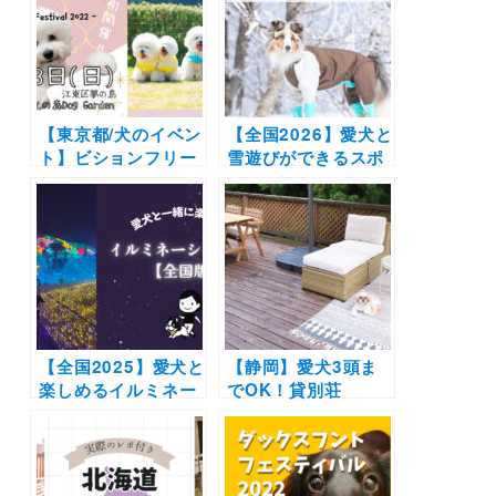
トも盛りだくさん！
ムで愛犬と非日常の
「ヨーキーフェス
旅へ
2022」（イーノの森
Dog Garden）5/22
開催
【東京都/犬のイベン
【全国2026】愛犬と
ト】ビションフリー
雪遊びができるスポ
ゼ大集合！マルシェ
ット18選 | スキー場
やタイムレースに集
のドッグランやスノ
合写真イベントも
シュー体験など白銀
「ビションフリーゼ
の世界でとっておき
フェスティバル
の思い出をつくろう
2022」（イーノの森
♪
Dog Garden）10月
23日
【全国2025】愛犬と
【静岡】愛犬3頭ま
楽しめるイルミネー
でOK！貸別荘
ションスポット20
「Cedar Retreat
選！イベント情報も
House」2023年3月
満載 | わんこと冬の
オープン！最大5万
特別な景色に会いに
円相当の無料宿泊モ