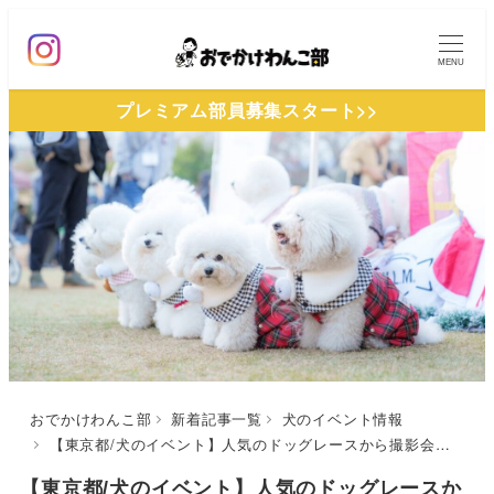
メ
イ
MENU
ン
プレミアム部員募集スタート>>
コ
ン
テ
ン
ツ
へ
移
動
おでかけわんこ部
新着記事一覧
犬のイベント情報
【東京都/犬のイベント】人気のドッグレースから撮影会まで「ビションフリーゼフェスティバル 2024 クリパ」（イーノの森Dog Garden）12/15
【東京都/犬のイベント】人気のドッグレースか