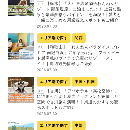
【栃木】「大江戸温泉物語わんわんリ
PR
ゾート 那須塩原」に泊まったよ！ 上質な温
泉と豪華多彩なバイキングを満喫！| 愛犬と
一緒に楽しめる周辺観光スポットもご紹介
2026.07.30
エリア別で探す
関西
【和歌山】「わんわんパラダイス プレ
PR
ミア 南紀白浜」に泊まったよ！プライベー
ト感満載のヴィラで充実のリゾートステ
イ！ | 周辺観光情報もご紹介
2026.07.30
エリア別で探す
中国・四国
【香川】「アパホテル〈高松空港〉」
PR
に泊まったよ！屋内ドッグランも完備した
空間で香川旅を満喫！ | 周辺のおすすめ観
光スポットもご紹介
2026.07.30
エリア別で探す
中部