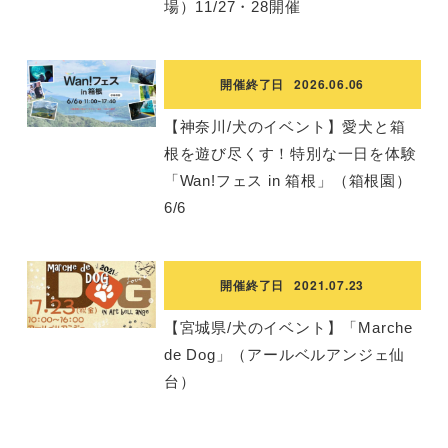
場）11/27・28開催
開催終了日
2026.06.06
【神奈川/犬のイベント】愛犬と箱
根を遊び尽くす！特別な一日を体験
「Wan!フェス in 箱根」（箱根園）
6/6
開催終了日
2021.07.23
【宮城県/犬のイベント】「Marche
de Dog」（アールベルアンジェ仙
台）