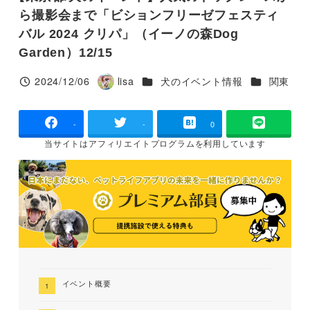
ら撮影会まで「ビションフリーゼフェスティ
バル 2024 クリパ」（イーノの森Dog
Garden）12/15
カテゴリー
カテゴリー
2024/12/06
lisa
犬のイベント情報
関東
投稿日
著
者
-
-
0
当サイトは
アフィリエイトプログラムを
利用しています
イベント概要