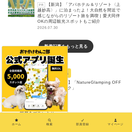
【新潟】「アパホテル＆リゾート〈上
PR
越妙高〉」に泊まったよ！大自然を間近で
感じながらのリゾート旅を満喫 | 愛犬同伴
OKの周辺観光スポットもご紹介
2026.07.30
新着記事をもっと見る
おでかけレポート
宿
三重県
【三重・尾鷲市】「NatureGlamping OFF
LEEK オフリーク」
グランピング
同室宿泊OK
部屋食プランあり
×
プライベートドッグランあり
ホーム
検索
部員登録
マイページ
超大型犬まで