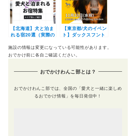
行こう♪（おでかけ
ニターも募集中！
レポートあり）
【北海道】犬と泊ま
【東京都/犬のイベン
れる宿20選（実際の
ト】ダックスフント
おでかけレポあり）|
の祭典♪愛犬と楽し
施設の情報は変更になっている可能性があります。
コテージやリゾート
くお買い物やBBQや
ホテルなどエリア別
名刺交換会もあるよ
おでかけ前に各自ご確認ください。
に紹介
「 Dachshund
Festival 2022 –」
おでかけわんこ部とは？
（イーノの森 Dog
Garden）11月23日
（水・祝）
おでかけわんこ部では、全国の「愛犬と一緒に楽しめ
るおでかけ情報」を毎日発信中！