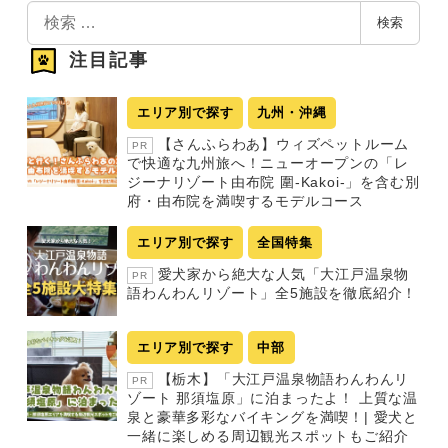
検
検索
索
注目記事
エリア別で探す
九州・沖縄
【さんふらわあ】ウィズペットルーム
PR
で快適な九州旅へ！ニューオープンの「レ
ジーナリゾート由布院 圍-Kakoi-」を含む別
府・由布院を満喫するモデルコース
エリア別で探す
全国特集
愛犬家から絶大な人気「大江戸温泉物
PR
語わんわんリゾート」全5施設を徹底紹介！
エリア別で探す
中部
【栃木】「大江戸温泉物語わんわんリ
PR
ゾート 那須塩原」に泊まったよ！ 上質な温
泉と豪華多彩なバイキングを満喫！| 愛犬と
一緒に楽しめる周辺観光スポットもご紹介