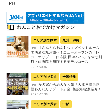
PR
わんことおでかけマガジン
エリア別で探す
九州・沖縄
【さんふらわあ】ウィズペットルーム
PR
で快適な九州旅へ！ニューオープンの「レ
ジーナリゾート由布院 圍-Kakoi-」を含む別
府・由布院を満喫するモデルコース
2026.08.07
エリア別で探す
全国特集
愛犬家から絶大な人気「大江戸温泉物
PR
語わんわんリゾート」全5施設を徹底紹介！
2026.07.30
エリア別で探す
中部