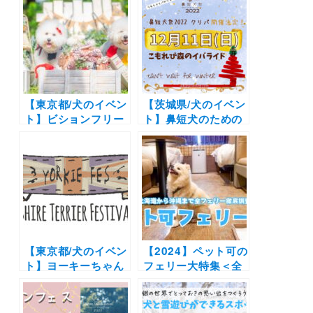
【東京都/犬のイベン
【茨城県/犬のイベン
ト】ビションフリー
ト】鼻短犬のための
ゼの祭典「ビション
クリパ！グッズマー
フリーゼフェスティ
ケットでお買い物や
バル2023 クリパ」
撮影会やタイムレー
（イーノの森DOG
スも開催！「鼻短犬
GARDEN）12/3
祭2022 クリパ」
（こもれび森のイバ
ライド）12/11
【東京都/犬のイベン
【2024】ペット可の
ト】ヨーキーちゃん
フェリー大特集＜全
集まれ！マルシェや
24隻＞北海道から沖
ドッグランの他に楽
縄までウィズペット
しいステージイベン
ルーム・ペットルー