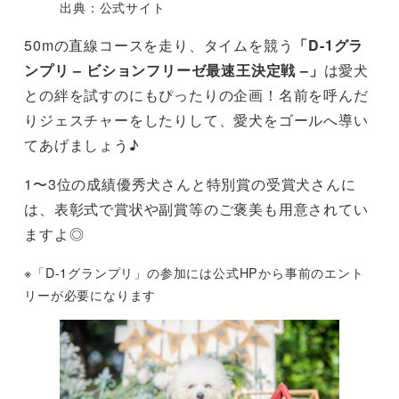
出典：公式サイト
50mの直線コースを走り、タイムを競う
「D-1グラ
ンプリ – ビションフリーゼ最速王決定戦 –」
は愛犬
との絆を試すのにもぴったりの企画！名前を呼んだ
りジェスチャーをしたりして、愛犬をゴールへ導い
てあげましょう♪
1〜3位の成績優秀犬さんと特別賞の受賞犬さんに
は、表彰式で賞状や副賞等のご褒美も用意されてい
ますよ◎
※「D-1グランプリ」の参加には公式HPから事前のエント
リーが必要になります