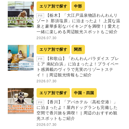
エリア別で探す
中部
【栃木】「大江戸温泉物語わんわんリ
PR
ゾート 那須塩原」に泊まったよ！ 上質な温
泉と豪華多彩なバイキングを満喫！| 愛犬と
一緒に楽しめる周辺観光スポットもご紹介
2026.07.30
エリア別で探す
関西
【和歌山】「わんわんパラダイス プレ
PR
ミア 南紀白浜」に泊まったよ！プライベー
ト感満載のヴィラで充実のリゾートステ
イ！ | 周辺観光情報もご紹介
2026.07.30
エリア別で探す
中国・四国
【香川】「アパホテル〈高松空港〉」
PR
に泊まったよ！屋内ドッグランも完備した
空間で香川旅を満喫！ | 周辺のおすすめ観
光スポットもご紹介
2026.07.30