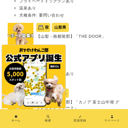
プライベートドッグランあり
温泉あり
犬種条件: 要問い合わせ
宿
山梨県
【山梨・南都留郡】「THE DOOR」
グランピング
同室宿泊OK
部屋食プランあり
プライベートドッグランあり
中型犬まで
宿
山梨県
【山梨・南都留郡】「カノア 富士山中湖 グ
ランピングリゾート」
×
グランピング
ホーム
検索
部員登録
マイページ
同室宿泊OK