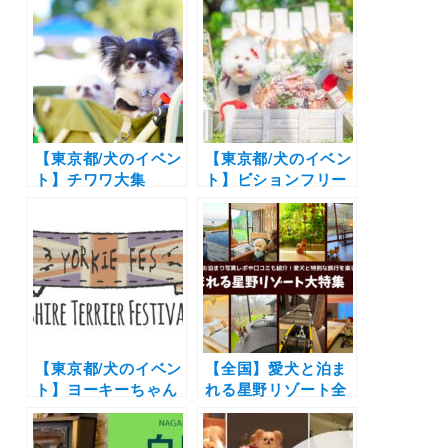
くお買い物やBBQや
ォトスポットも「マ
名刺交換会もあるよ
ルフェス2022 –
「 Dachshund
Maltese Festa
Festival 2022 –」
2022 –」（イーノの
（イーノの森 Dog
森 Dog Garden）
Garden）11月23日
5/1開催（他の犬種
（水・祝）
も参加OK）
【東京都/犬のイベン
【東京都/犬のイベン
ト】チワワ大集
ト】ビションフリー
合！！ドッグランや
ゼの祭典「ビション
ピクニックエリアも
フリーゼフェスティ
「チワワ
バル2023 クリパ」
EXPO2022」（イー
（イーノの森DOG
ノの森 Dog
GARDEN）12/3
Garden）5/8開催！
※他の犬種も参加OK
【東京都/犬のイベン
【全国】愛犬と泊ま
ト】ヨーキーちゃん
れる星野リゾート全
集まれ！マルシェや
42施設大特集！実際
ドッグランの他に楽
のお泊まり写真レポ