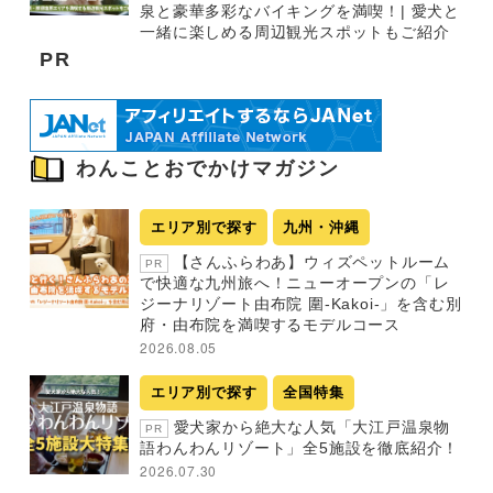
泉と豪華多彩なバイキングを満喫！| 愛犬と
一緒に楽しめる周辺観光スポットもご紹介
PR
わんことおでかけマガジン
エリア別で探す
九州・沖縄
【さんふらわあ】ウィズペットルーム
PR
で快適な九州旅へ！ニューオープンの「レ
ジーナリゾート由布院 圍-Kakoi-」を含む別
府・由布院を満喫するモデルコース
2026.08.05
エリア別で探す
全国特集
愛犬家から絶大な人気「大江戸温泉物
PR
語わんわんリゾート」全5施設を徹底紹介！
2026.07.30