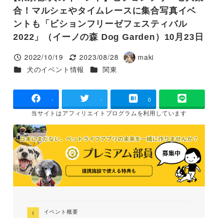
合！マルシェやタイムレースに集合写真イベ
ントも「ビションフリーゼフェスティバル
2022」（イーノの森 Dog Garden）10月23日
2022/10/19
2023/08/28
maki
投稿日
更新日
著
カテゴリー
カテゴリー
犬のイベント情報
関東
者
-
-
0
当サイトは
アフィリエイトプログラムを
利用しています
イベント概要