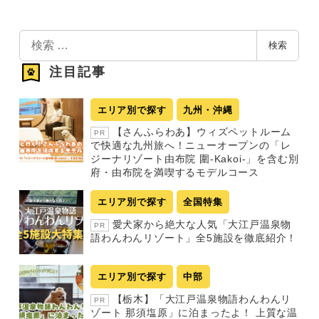
検
検索
索
注目記事
エリア別で探す
九州・沖縄
【さんふらわあ】ウィズペットルーム
PR
で快適な九州旅へ！ニューオープンの「レ
ジーナリゾート由布院 圍-Kakoi-」を含む別
府・由布院を満喫するモデルコース
エリア別で探す
全国特集
愛犬家から絶大な人気「大江戸温泉物
PR
語わんわんリゾート」全5施設を徹底紹介！
エリア別で探す
中部
【栃木】「大江戸温泉物語わんわんリ
PR
ゾート 那須塩原」に泊まったよ！ 上質な温