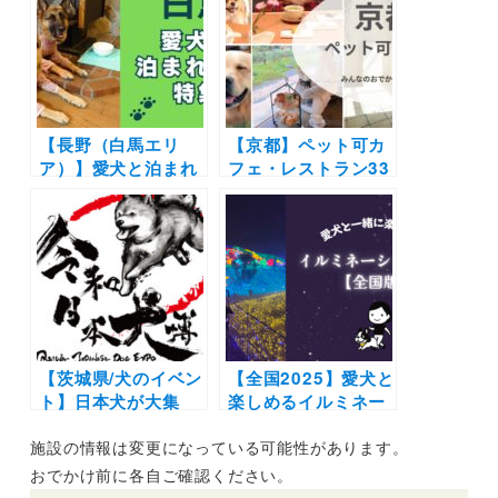
しいステージイベン
や口コミも | 大切な
トも盛りだくさん！
ペットと特別な旅行
「ヨーキーフェス
を楽しもう♪
2022」（イーノの森
Dog Garden）5/22
開催
【長野（白馬エリ
【京都】ペット可カ
ア）】愛犬と泊まれ
フェ・レストラン33
る宿11選！温泉付き
選！店内OKの和菓
のリゾートホテルか
子店やドッグラン付
らペットフレンドリ
きのカフェまとめ｜
ーなペンションまで
実際のおでかけレポ
を厳選（実際のおで
ート付き
かけレポートあり）
【茨城県/犬のイベン
【全国2025】愛犬と
ト】日本犬が大集
楽しめるイルミネー
合！柴犬や秋田犬の
ションスポット20
施設の情報は変更になっている可能性があります。
わんこ集まれ♪「令
選！イベント情報も
和日本犬博2021 –
満載 | わんこと冬の
おでかけ前に各自ご確認ください。
REIWA Japanese
特別な景色に会いに