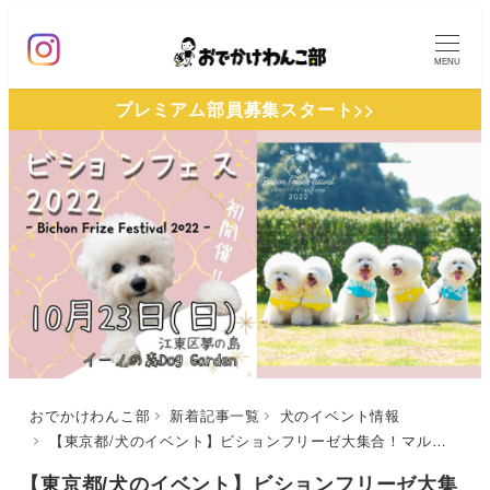
メ
イ
MENU
ン
プレミアム部員募集スタート>>
コ
ン
テ
ン
ツ
へ
移
動
おでかけわんこ部
新着記事一覧
犬のイベント情報
【東京都/犬のイベント】ビションフリーゼ大集合！マルシェやタイムレースに集合写真イベントも「ビションフリーゼフェスティバル2022」（イーノの森 Dog Garden）10月23日
【東京都/犬のイベント】ビションフリーゼ大集