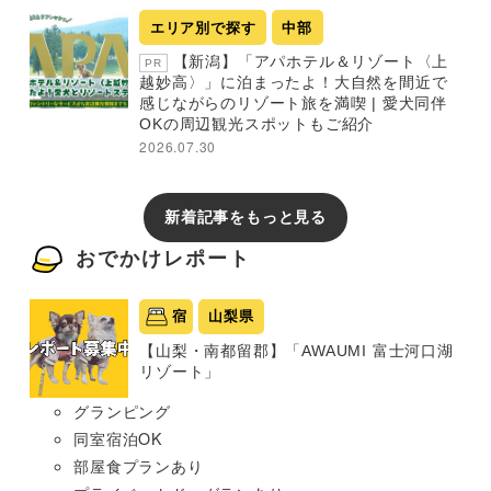
エリア別で探す
中部
【新潟】「アパホテル＆リゾート〈上
PR
越妙高〉」に泊まったよ！大自然を間近で
感じながらのリゾート旅を満喫 | 愛犬同伴
OKの周辺観光スポットもご紹介
2026.07.30
新着記事をもっと見る
おでかけレポート
宿
山梨県
【山梨・南都留郡】「AWAUMI 富士河口湖
リゾート」
グランピング
同室宿泊OK
部屋食プランあり