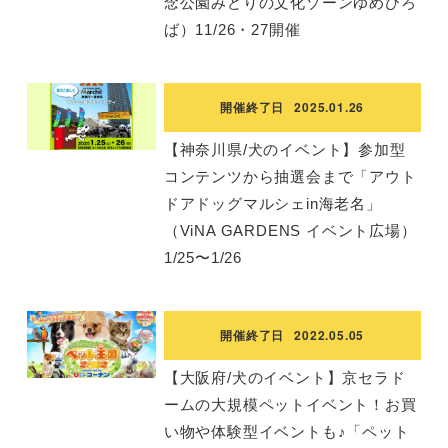
念公園みどりの文化ゾーンゆめひろ
ば）11/26・27開催
開催終了日
2025.01.26
【神奈川県/犬のイベント】参加型
コンテンツから抽選会まで「アウト
ドアドッグマルシェin海老名」
（ViNA GARDENS イベント広場）
1/25〜1/26
開催終了日
2022.05.05
【大阪府/犬のイベント】京セラド
ームの大規模ペットイベント！お買
い物や体験型イベントも♪「ペット