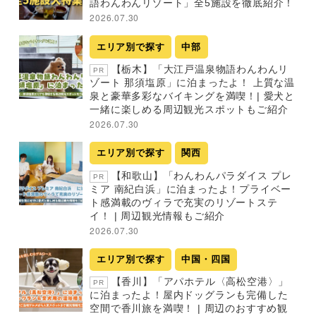
語わんわんリゾート」全5施設を徹底紹介！
2026.07.30
エリア別で探す
中部
【栃木】「大江戸温泉物語わんわんリ
PR
ゾート 那須塩原」に泊まったよ！ 上質な温
泉と豪華多彩なバイキングを満喫！| 愛犬と
一緒に楽しめる周辺観光スポットもご紹介
2026.07.30
エリア別で探す
関西
【和歌山】「わんわんパラダイス プレ
PR
ミア 南紀白浜」に泊まったよ！プライベー
ト感満載のヴィラで充実のリゾートステ
イ！ | 周辺観光情報もご紹介
2026.07.30
エリア別で探す
中国・四国
【香川】「アパホテル〈高松空港〉」
PR
に泊まったよ！屋内ドッグランも完備した
空間で香川旅を満喫！ | 周辺のおすすめ観