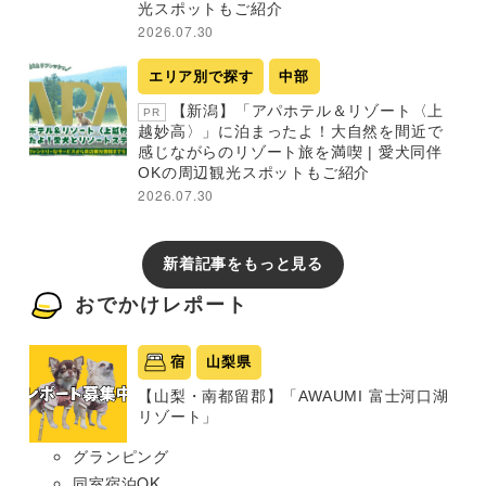
光スポットもご紹介
2026.07.30
エリア別で探す
中部
【新潟】「アパホテル＆リゾート〈上
PR
越妙高〉」に泊まったよ！大自然を間近で
感じながらのリゾート旅を満喫 | 愛犬同伴
OKの周辺観光スポットもご紹介
2026.07.30
新着記事をもっと見る
おでかけレポート
宿
山梨県
【山梨・南都留郡】「AWAUMI 富士河口湖
リゾート」
グランピング
同室宿泊OK