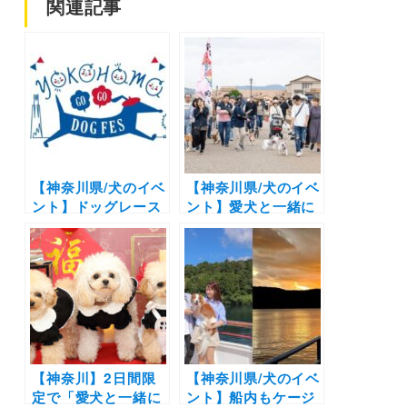
関連記事
【神奈川県/犬のイベ
【神奈川県/犬のイベ
ント】ドッグレース
ント】愛犬と一緒に
や愛犬同伴クルージ
ゴーカートに乗れ
ングも
る！「SOLEIL DOG
「YOKOHAMA
PARADE 2025」
GOGO DOG FES
（長井海の手公園 ソ
2024 Autumn」
レイユの丘）1/25～
（臨港パーク）
1/26
11/2・3開催
【神奈川】2日間限
【神奈川県/犬のイベ
定で「愛犬と一緒に
ント】船内もケージ