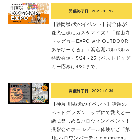
開催終了日
2025.05.25
【静岡県/犬のイベント】街全体が
愛犬仕様にカスタマイズ！「舘山寺
ドッグカーEXPO with OUTDOOR
あそびーくる」（浜名湖パルパル＆
特設会場）5/24～25（ベストドッグ
カー応募は4/30まで）
開催終了日
2022.10.30
【神奈川県/犬のイベント】話題の
ペットグッズショップにて愛犬と一
緒に楽しめるハロウィンイベント！
撮影会やボールプール体験など「第
1回ハロワンパーティin memeco」