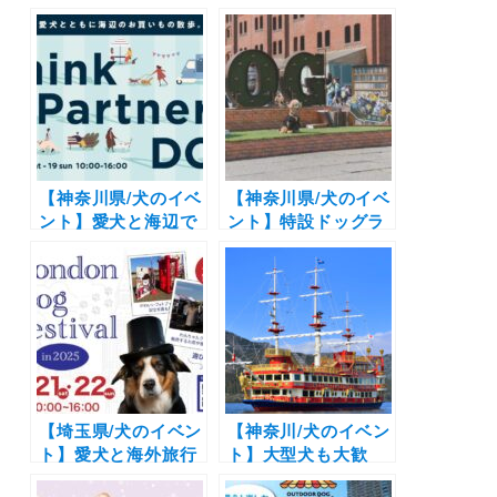
飲茶フェア」開催！
フリーで楽しめる！
湘南鎌倉クリスタル
「箱根遊船
ホテル | フォトブー
SORAKAZE サンセ
スではプロカメラマ
ットクルーズ」（芦
ンによる記念撮影付
ノ湖）10/12
き♪わんこ用メニュ
ーも別途注文可能
【神奈川県/犬のイベ
【神奈川県/犬のイベ
ント】愛犬と海辺で
ント】特設ドッグラ
お買い物と散歩を満
ンや100店舗以上の
喫「MARINE &
ショップ出店も！
WALK YOKOHAMA
「赤レンガでわんさ
ドッグマルシェ」
んぽ」（横浜赤レン
（MARINE &
ガ倉庫イベント広
WALK
場・赤レンガパー
YOKOHAMA）1/18
ク）3/20～3/23
〜1/19
【埼玉県/犬のイベン
【神奈川/犬のイベン
ト】愛犬と海外旅行
ト】大型犬も大歓
気分を満喫
迎！専用便だからリ