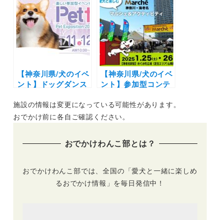
「London Dog
ード着用でOK「ワ
Festival 2025 in 埼
ンちゃん専用クルー
玉スタジアム」（埼
ズ」優雅な箱根の湖
玉スタジアム2002
上遊覧を堪能しよう
南広場）6/21〜6/22
♪（10月21・22日）
【神奈川県/犬のイベ
【神奈川県/犬のイベ
ント】ドッグダンス
ント】参加型コンテ
やワンちゃん運動会
ンツから抽選会まで
施設の情報は変更になっている可能性があります。
も開催「Pet博2025
「アウトドアドッグ
横浜」（パシフィコ
マルシェin海老名」
おでかけ前に各自ご確認ください。
横浜 展示ホールA）
（ViNA GARDENS
1/11～1/13
イベント広場）1/25
おでかけわんこ部とは？
〜1/26
おでかけわんこ部では、全国の「愛犬と一緒に楽しめ
るおでかけ情報」を毎日発信中！