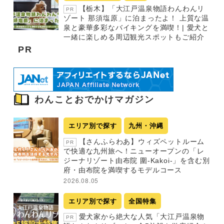
【栃木】「大江戸温泉物語わんわんリ
PR
ゾート 那須塩原」に泊まったよ！ 上質な温
泉と豪華多彩なバイキングを満喫！| 愛犬と
一緒に楽しめる周辺観光スポットもご紹介
PR
わんことおでかけマガジン
エリア別で探す
九州・沖縄
【さんふらわあ】ウィズペットルーム
PR
で快適な九州旅へ！ニューオープンの「レ
ジーナリゾート由布院 圍-Kakoi-」を含む別
府・由布院を満喫するモデルコース
2026.08.05
エリア別で探す
全国特集
愛犬家から絶大な人気「大江戸温泉物
PR