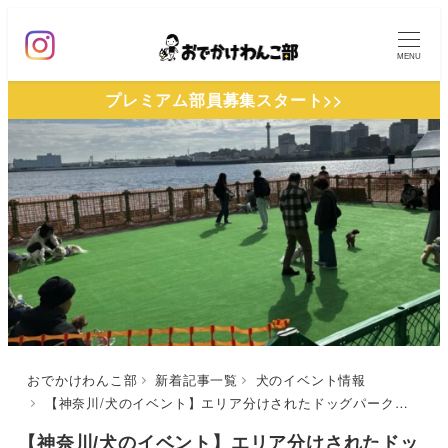
メ
イ
MENU
ン
プレミアム部員募集スタート>>
コ
ン
テ
ン
ツ
へ
移
動
おでかけわんこ部
新着記事一覧
犬のイベント情報
【神奈川/犬のイベント】エリア分けされたドッグパークも！「横浜港大さん橋マルシェ2025」（大さん橋岸壁（山下公園側））6/28〜6/29
【神奈川/犬のイベント】エリア分けされたドッ