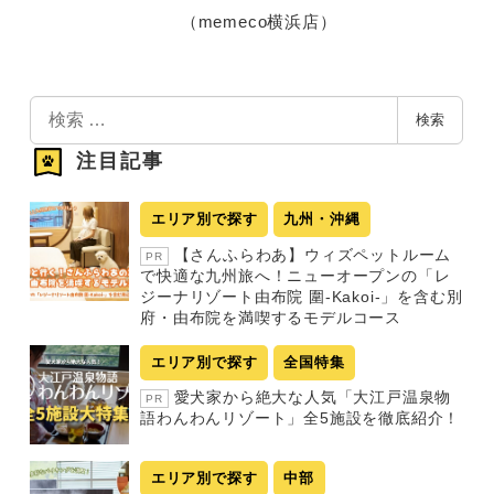
（memeco横浜店）
検
検索
索
注目記事
エリア別で探す
九州・沖縄
【さんふらわあ】ウィズペットルーム
PR
で快適な九州旅へ！ニューオープンの「レ
ジーナリゾート由布院 圍-Kakoi-」を含む別
府・由布院を満喫するモデルコース
エリア別で探す
全国特集
愛犬家から絶大な人気「大江戸温泉物
PR
語わんわんリゾート」全5施設を徹底紹介！
エリア別で探す
中部