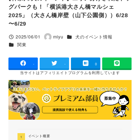
グパークも！「横浜港大さん橋マルシェ
2025」（大さん橋岸壁（山下公園側））6/28
〜6/29
カテゴリー
2025/06/01
miyu
犬のイベント情報
投稿日
著
カテゴリー
関東
者
-
-
0
当サイトは
アフィリエイトプログラムを
利用しています
イベント概要