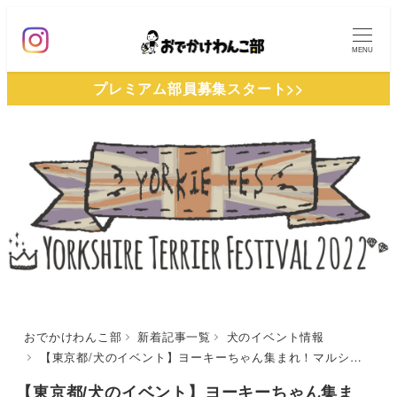
メ
イ
MENU
ン
プレミアム部員募集スタート>>
コ
ン
テ
ン
ツ
へ
移
動
おでかけわんこ部
新着記事一覧
犬のイベント情報
【東京都/犬のイベント】ヨーキーちゃん集まれ！マルシェやドッグランの他に楽しいステージイベントも盛りだくさん！「ヨーキーフェス2022」（イーノの森Dog Garden）5/22開催
【東京都/犬のイベント】ヨーキーちゃん集ま