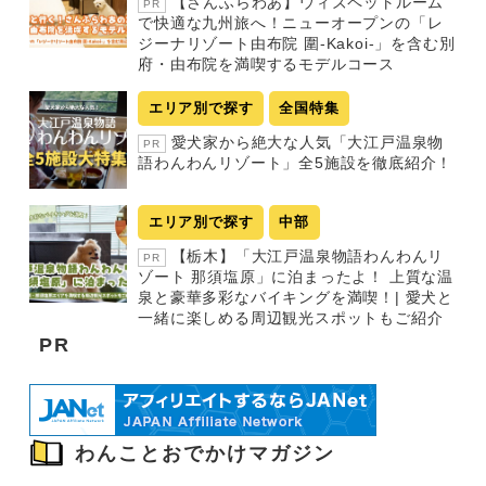
【さんふらわあ】ウィズペットルーム
PR
で快適な九州旅へ！ニューオープンの「レ
ジーナリゾート由布院 圍-Kakoi-」を含む別
府・由布院を満喫するモデルコース
エリア別で探す
全国特集
愛犬家から絶大な人気「大江戸温泉物
PR
語わんわんリゾート」全5施設を徹底紹介！
エリア別で探す
中部
【栃木】「大江戸温泉物語わんわんリ
PR
ゾート 那須塩原」に泊まったよ！ 上質な温
泉と豪華多彩なバイキングを満喫！| 愛犬と
一緒に楽しめる周辺観光スポットもご紹介
PR
わんことおでかけマガジン