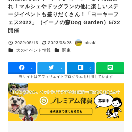
れ！マルシェやドッグランの他に楽しいステ
ージイベントも盛りだくさん！「ヨーキーフ
ェス2022」（イーノの森Dog Garden）5/22
開催
2022/05/16
2023/08/28
misaki
投稿日
更新日
著
カテゴリー
カテゴリー
犬のイベント情報
関東
者
-
-
0
当サイトは
アフィリエイトプログラムを
利用しています