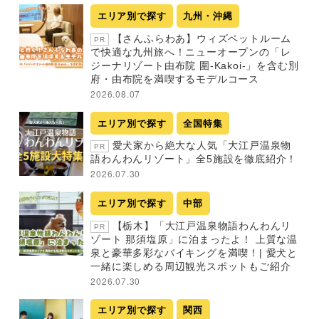
エリア別で探す
九州・沖縄
【さんふらわあ】ウィズペットルーム
PR
で快適な九州旅へ！ニューオープンの「レ
ジーナリゾート由布院 圍-Kakoi-」を含む別
府・由布院を満喫するモデルコース
2026.08.07
エリア別で探す
全国特集
愛犬家から絶大な人気「大江戸温泉物
PR
語わんわんリゾート」全5施設を徹底紹介！
2026.07.30
エリア別で探す
中部
【栃木】「大江戸温泉物語わんわんリ
PR
ゾート 那須塩原」に泊まったよ！ 上質な温
泉と豪華多彩なバイキングを満喫！| 愛犬と
一緒に楽しめる周辺観光スポットもご紹介
2026.07.30
エリア別で探す
関西