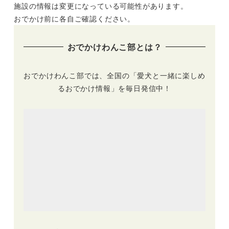
施設の情報は変更になっている可能性があります。
やタイムレースも！
本犬の祭典～」ショ
「シュナウザーキン
ピングや集合写真な
おでかけ前に各自ご確認ください。
グダム2022」（こも
ど（那須ハイランド
れび森のイバライ
パーク）4/14
おでかけわんこ部とは？
ド）5/15開催 | 他の
犬種も参加OK
おでかけわんこ部では、全国の「愛犬と一緒に楽しめ
るおでかけ情報」を毎日発信中！