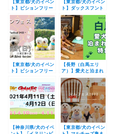
【東京都/犬のイベン
【東京都/犬のイベン
ト】ビションフリー
ト】ダックスフント
ゼの祭典「ビション
の祭典♪愛犬と楽し
フリーゼフェスティ
くお買い物やBBQや
バル2023 クリパ」
名刺交換会もあるよ
（イーノの森DOG
「 Dachshund
GARDEN）12/3
Festival 2022 –」
（イーノの森 Dog
Garden）11月23日
（水・祝）
【東京都/犬のイベン
【長野（白馬エリ
ト】ビションフリー
ア）】愛犬と泊まれ
ゼ大集合！マルシェ
る宿11選！温泉付き
やタイムレースに集
のリゾートホテルか
合写真イベントも
らペットフレンドリ
「ビションフリーゼ
ーなペンションまで
フェスティバル
を厳選（実際のおで
2022」（イーノの森
かけレポートあり）
Dog Garden）10月
23日
【神奈川県/犬のイベ
【東京都/犬のイベン
ント】「イヌリンピ
ト】マルチーズ集ま