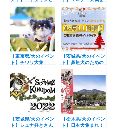
ック」（イーノの森
れ〜！マルシェやフ
Dog Garden）
ォトスポットも「マ
ルフェス2022 –
Maltese Festa
2022 –」（イーノの
森 Dog Garden）
5/1開催（他の犬種
も参加OK）
【東京都/犬のイベン
【茨城県/犬のイベン
ト】チワワ大集
ト】鼻短犬のための
合！！ドッグランや
クリパ！グッズマー
ピクニックエリアも
ケットでお買い物や
「チワワ
撮影会やタイムレー
EXPO2022」（イー
スも開催！「鼻短犬
ノの森 Dog
祭2022 クリパ」
Garden）5/8開催！
（こもれび森のイバ
※他の犬種も参加OK
ライド）12/11
【茨城県/犬のイベン
【栃木県/犬のイベン
ト】シュナ好きさん
ト】日本犬集まれ！
集まれ！マーケット
「ZIPANG2024～日