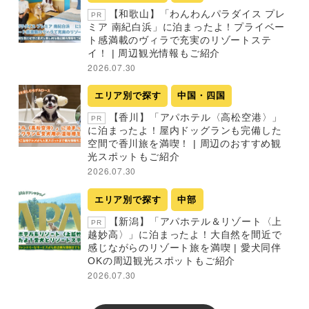
【和歌山】「わんわんパラダイス プレ
PR
ミア 南紀白浜」に泊まったよ！プライベー
ト感満載のヴィラで充実のリゾートステ
イ！ | 周辺観光情報もご紹介
2026.07.30
エリア別で探す
中国・四国
【香川】「アパホテル〈高松空港〉」
PR
に泊まったよ！屋内ドッグランも完備した
空間で香川旅を満喫！ | 周辺のおすすめ観
光スポットもご紹介
2026.07.30
エリア別で探す
中部
【新潟】「アパホテル＆リゾート〈上
PR
越妙高〉」に泊まったよ！大自然を間近で
感じながらのリゾート旅を満喫 | 愛犬同伴
OKの周辺観光スポットもご紹介
2026.07.30