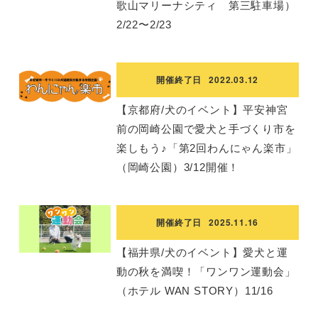
歌山マリーナシティ 第三駐車場）
2/22〜2/23
開催終了日
2022.03.12
【京都府/犬のイベント】平安神宮
前の岡崎公園で愛犬と手づくり市を
楽しもう♪「第2回わんにゃん楽市」
（岡崎公園）3/12開催！
開催終了日
2025.11.16
【福井県/犬のイベント】愛犬と運
動の秋を満喫！「ワンワン運動会」
（ホテル WAN STORY）11/16