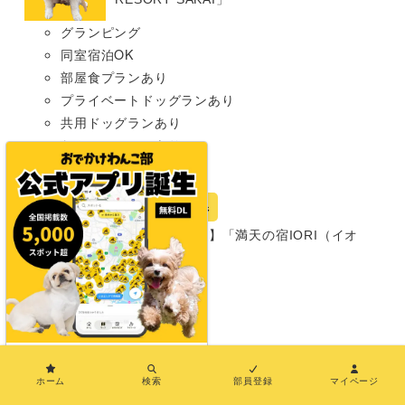
グランピング
同室宿泊OK
部屋食プランあり
プライベートドッグランあり
共用ドッグランあり
わんこメニューあり
超大型犬まで
宿
岐阜県
【岐阜・郡上市】「満天の宿IORI（イオ
リ）」
グランピング
同室宿泊OK
部屋食プランあり
温泉あり
×
小型犬まで
ホーム
検索
部員登録
マイページ