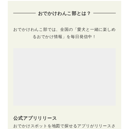
のおでかけレポをエ
びつくそう「プチフ
リア別に紹介します
ェス -Petit Chien
おでかけわんこ部とは？
♪
Festival-」（こもれ
び森のイバライド）
10/31開催
おでかけわんこ部では、全国の「愛犬と一緒に楽しめ
るおでかけ情報」を毎日発信中！
公式アプリリリース
おでかけスポットを地図で探せるアプリがリリースさ