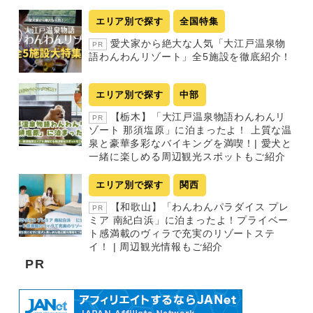
エリア別で探す
全国特集
愛犬家から絶大な人気「大江戸温泉物
PR
語わんわんリゾート」全5施設を徹底紹介！
エリア別で探す
中部
【栃木】「大江戸温泉物語わんわんリ
PR
ゾート 那須塩原」に泊まったよ！ 上質な温
泉と豪華多彩なバイキングを満喫！| 愛犬と
一緒に楽しめる周辺観光スポットもご紹介
エリア別で探す
関西
【和歌山】「わんわんパラダイス プレ
PR
ミア 南紀白浜」に泊まったよ！プライベー
ト感満載のヴィラで充実のリゾートステ
イ！ | 周辺観光情報もご紹介
PR