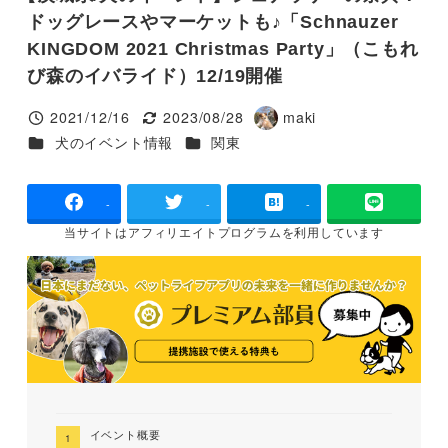
ドッグレースやマーケットも♪「Schnauzer
KINGDOM 2021 Christmas Party」（こもれ
び森のイバライド）12/19開催
2021/12/16
2023/08/28
maki
投稿日
更新日
著
カテゴリー
カテゴリー
犬のイベント情報
関東
者
-
-
-
当サイトは
アフィリエイトプログラムを
利用しています
イベント概要