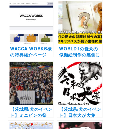
KINGDOM」（こも
集まれ！マーケット
れみの森のイバライ
やタイムレースも！
ド）
「シュナウザーキン
グダム2022」（こも
れび森のイバライ
ド）5/15開催 | 他の
犬種も参加OK
WACCA WORKS様
WORLD1の愛犬の
の特典紹介ページ
似顔絵制作の裏側に
【インターペット
密着！『似顔絵は想
2021】
い出の保管庫』作家
さんの想いを取材し
ました |〜真っ白の
キャンバスが飼い主
様に届くまで〜
【茨城県/犬のイベン
【茨城県/犬のイベン
ト】ミニピンの祭
ト】日本犬が大集
典！ドッグレースや
合！柴犬や秋田犬の
ショッピングも！
わんこ集まれ♪「令