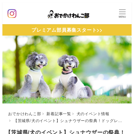
メ
イ
MENU
ン
プレミアム部員募集スタート>>
コ
ン
テ
ン
ツ
へ
移
動
おでかけわんこ部
新着記事一覧
犬のイベント情報
【茨城県/犬のイベント】シュナウザーの祭典！ドッグレースやマーケットも♪「Schnauzer KINGDOM 2021 Christmas Party」（こもれび森のイバライド）12/19開催
【茨城県/犬のイベント】シュナウザーの祭典！