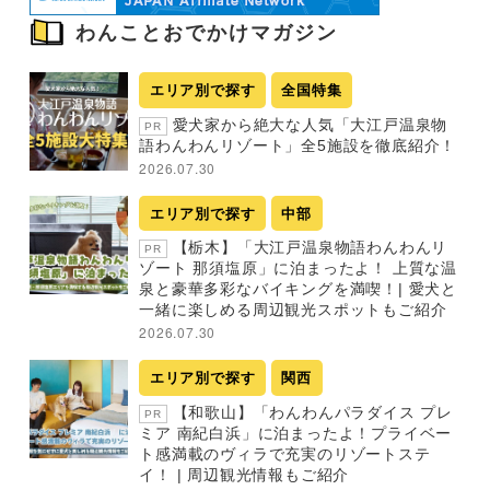
わんことおでかけマガジン
エリア別で探す
全国特集
愛犬家から絶大な人気「大江戸温泉物
PR
語わんわんリゾート」全5施設を徹底紹介！
2026.07.30
エリア別で探す
中部
【栃木】「大江戸温泉物語わんわんリ
PR
ゾート 那須塩原」に泊まったよ！ 上質な温
泉と豪華多彩なバイキングを満喫！| 愛犬と
一緒に楽しめる周辺観光スポットもご紹介
2026.07.30
エリア別で探す
関西
【和歌山】「わんわんパラダイス プレ
PR
ミア 南紀白浜」に泊まったよ！プライベー
ト感満載のヴィラで充実のリゾートステ
イ！ | 周辺観光情報もご紹介