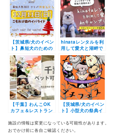
「ピンフェス2021 –
和日本犬博2021 –
Miniature
REIWA Japanese
Pinscher Festival
Dog EXPO –」（こ
-」（こもれび森のイ
もれび森のイバライ
バライド）11/21開
ド）11/7開催
催
【茨城県/犬のイベン
hinataレンタルを利
ト】鼻短犬のための
用して愛犬と湖畔で
クリパ！グッズマー
初キャンプしてきた
ケットでお買い物や
よ♪ テントやタープ
撮影会やタイムレー
を現地で受取れる！
スも開催！「鼻短犬
返却方法など全手順
祭2022 クリパ」
をご紹介 #犬とキャ
（こもれび森のイバ
ンプを楽しもう
ライド）12/11
【千葉】わんこOK
【茨城県/犬のイベン
カフェ＆レストラン
ト】小型犬の祭典イ
19選｜ドッグラン併
ベント！マルシェや
施設の情報は変更になっている可能性があります。
設店や豪快な海鮮丼
撮影スポットなどハ
にラーメンも！実際
ロウィンを愛犬と遊
おでかけ前に各自ご確認ください。