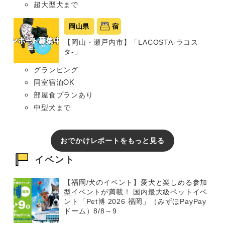
超大型犬まで
岡山県
宿
【岡山・瀬戸内市】「LACOSTA-ラコス
タ-」
グランピング
同室宿泊OK
部屋食プランあり
中型犬まで
おでかけレポートをもっと見る
イベント
【福岡/犬のイベント】愛犬と楽しめる参加
型イベントが満載！ 国内最大級ペットイベ
ント「Pet博 2026 福岡」（みずほPayPay
ドーム）8/8～9