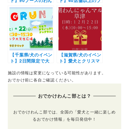
ト】90ブースのわん
ト】40店舗以上のブ
ちゃんグッズが勢揃
ースや写真撮影会の
い！キッチンカーも
イベントも！「わん
♪「わんわんマルシ
ことマルシェ4th」
ェ vol.35」（神戸ポ
（安満遺跡公園 サン
ートアイランド内・
スター広場）5/22開
市民広場）5/21・22
催
開催
【千葉県/犬のイベン
【滋賀県/犬のイベン
ト】2日間限定で大
ト】愛犬とクリスマ
芝生広場がドッグラ
スの仮装で参加しよ
施設の情報は変更になっている可能性があります。
ンに！タイムアタッ
う | 「びわ湖わんに
クレースも♪「ドッ
ゃんマルシェ草津」
おでかけ前に各自ご確認ください。
グラン in 幕張海浜
屋外ドッグランも
公園 2022春」（千
♪（strawberry
おでかけわんこ部とは？
葉県立幕張海浜公
factory）12/22開催
園）5/21・22開催
|
（事前申込制）
おでかけわんこ部では、全国の「愛犬と一緒に楽しめ
るおでかけ情報」を毎日発信中！