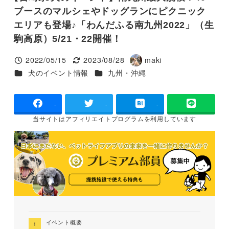
ブースのマルシェやドッグランにピクニック
エリアも登場♪「わんだふる南九州2022」（生
駒高原）5/21・22開催！
2022/05/15
2023/08/28
maki
投稿日
更新日
著
カテゴリー
カテゴリー
犬のイベント情報
九州・沖縄
者
-
-
-
当サイトは
アフィリエイトプログラムを
利用しています
イベント概要