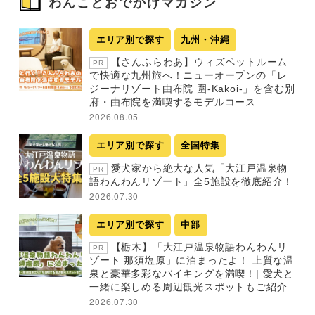
わんことおでかけマガジン
エリア別で探す
九州・沖縄
【さんふらわあ】ウィズペットルーム
PR
で快適な九州旅へ！ニューオープンの「レ
ジーナリゾート由布院 圍-Kakoi-」を含む別
府・由布院を満喫するモデルコース
2026.08.05
エリア別で探す
全国特集
愛犬家から絶大な人気「大江戸温泉物
PR
語わんわんリゾート」全5施設を徹底紹介！
2026.07.30
エリア別で探す
中部
【栃木】「大江戸温泉物語わんわんリ
PR
ゾート 那須塩原」に泊まったよ！ 上質な温
泉と豪華多彩なバイキングを満喫！| 愛犬と
一緒に楽しめる周辺観光スポットもご紹介
2026.07.30