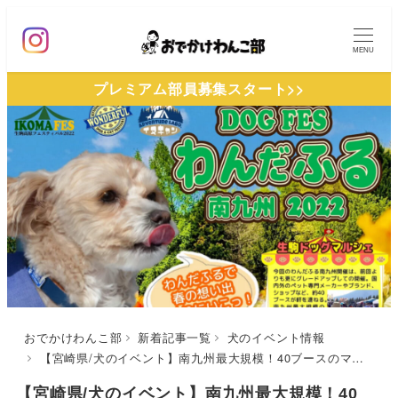
メ
イ
MENU
ン
プレミアム部員募集スタート>>
コ
ン
テ
ン
ツ
へ
移
動
おでかけわんこ部
新着記事一覧
犬のイベント情報
【宮崎県/犬のイベント】南九州最大規模！40ブースのマルシェやドッグランにピクニックエリアも登場♪「わんだふる南九州2022」（生駒高原）5/21・22開催！
【宮崎県/犬のイベント】南九州最大規模！40