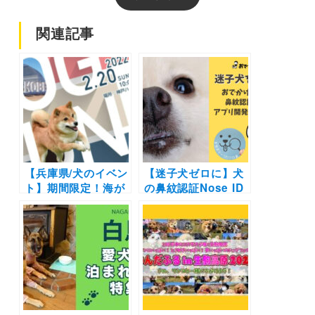
関連記事
【兵庫県/犬のイベン
【迷子犬ゼロに】犬
ト】期間限定！海が
の鼻紋認証Nose ID
見えるドッグランや
アプリ開発をおでわ
週末はキッチンカー
ん部は応援します |
も | 「ハーバーワン
1万匹のお鼻の写真
ダーランド」（神戸
が必要です #世界で
ハーバーランド高浜
一つだけの鼻
岸壁）2/20～4/3開
催