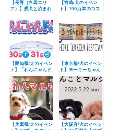
【長野（白馬エリ
【宮崎/犬のイベン
ア）】愛犬と泊まれ
ト】100万本のコス
る宿11選！温泉付き
モスが咲く高原にて
のリゾートホテルか
開催「わんだふるin
らペットフレンドリ
生駒高原2023」ドッ
ーなペンションまで
グマルシェや参加型
を厳選（実際のおで
企画が盛り沢山（生
かけレポートあり）
駒高原特設会場）
11/4-5
【愛知県/犬のイベン
【東京都/犬のイベン
ト】「わんにゃんド
ト】ヨーキーちゃん
ーム」（ナゴヤドー
集まれ！マルシェや
ム）
ドッグランの他に楽
しいステージイベン
トも盛りだくさん！
「ヨーキーフェス
2022」（イーノの森
Dog Garden）5/22
開催
【兵庫県/犬のイベン
【大阪府/犬のイベン