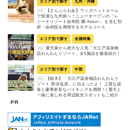
エリア別で探す
九州・沖縄
【さんふらわあ】ウィズペットルーム
PR
で快適な九州旅へ！ニューオープンの「レ
ジーナリゾート由布院 圍-Kakoi-」を含む別
府・由布院を満喫するモデルコース
エリア別で探す
全国特集
愛犬家から絶大な人気「大江戸温泉物
PR
語わんわんリゾート」全5施設を徹底紹介！
エリア別で探す
中部
【栃木】「大江戸温泉物語わんわんリ
PR
ゾート 那須塩原」に泊まったよ！ 上質な温
泉と豪華多彩なバイキングを満喫！| 愛犬と
一緒に楽しめる周辺観光スポットもご紹介
PR