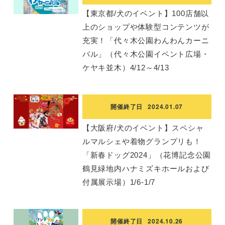
【東京都/犬のイベント】100店舗以
上のショップや体験型コンテンツが
充実！「代々木公園わんわんカーニ
バル」（代々木公園イベント広場・
ケヤキ並木）4/12～4/13
開催終了日
2024.01.07
【大阪府/犬のイベント】スペシャ
ルマルシェや着物グランプリも！
「新春ドッグ2024」（花博記念公園
鶴⾒緑地内ハナミズキホールおよび
付属展⽰場）1/6-1/7
開催終了日
2024.10.26