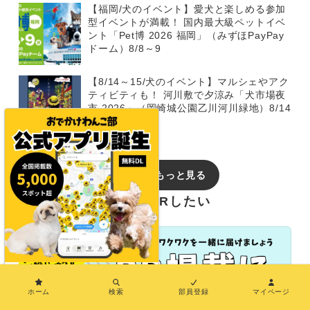
【福岡/犬のイベント】愛犬と楽しめる参加
型イベントが満載！ 国内最大級ペットイベ
ント「Pet博 2026 福岡」（みずほPayPay
ドーム）8/8～9
【8/14～15/犬のイベント】マルシェやアク
ティビティも！ 河川敷で夕涼み「犬市場夜
市 2026」（岡崎城公園乙川河川緑地）8/14
～15
イベントをもっと見る
おでかけわんこ部でPRしたい
×
ホーム
検索
部員登録
マイページ