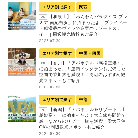
エリア別で探す
関西
【和歌山】「わんわんパラダイス プレ
PR
ミア 南紀白浜」に泊まったよ！プライベー
ト感満載のヴィラで充実のリゾートステ
イ！ | 周辺観光情報もご紹介
2026.07.30
エリア別で探す
中国・四国
【香川】「アパホテル〈高松空港〉」
PR
に泊まったよ！屋内ドッグランも完備した
空間で香川旅を満喫！ | 周辺のおすすめ観
光スポットもご紹介
2026.07.30
エリア別で探す
中部
【新潟】「アパホテル＆リゾート〈上
PR
越妙高〉」に泊まったよ！大自然を間近で
感じながらのリゾート旅を満喫 | 愛犬同伴
OKの周辺観光スポットもご紹介
2026.07.30