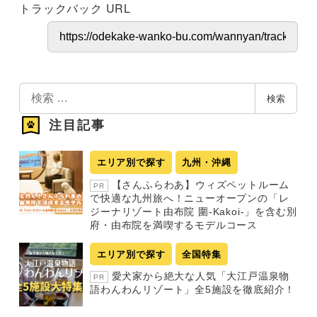
トラックバック URL
検
検索
索
注目記事
エリア別で探す
九州・沖縄
【さんふらわあ】ウィズペットルーム
PR
で快適な九州旅へ！ニューオープンの「レ
ジーナリゾート由布院 圍-Kakoi-」を含む別
府・由布院を満喫するモデルコース
エリア別で探す
全国特集
愛犬家から絶大な人気「大江戸温泉物
PR
語わんわんリゾート」全5施設を徹底紹介！