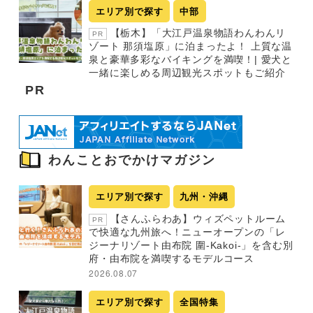
エリア別で探す
中部
【栃木】「大江戸温泉物語わんわんリ
PR
ゾート 那須塩原」に泊まったよ！ 上質な温
泉と豪華多彩なバイキングを満喫！| 愛犬と
一緒に楽しめる周辺観光スポットもご紹介
PR
わんことおでかけマガジン
エリア別で探す
九州・沖縄
【さんふらわあ】ウィズペットルーム
PR
で快適な九州旅へ！ニューオープンの「レ
ジーナリゾート由布院 圍-Kakoi-」を含む別
府・由布院を満喫するモデルコース
2026.08.07
エリア別で探す
全国特集