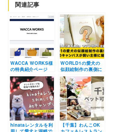
関連記事
WACCA WORKS様
WORLD1の愛犬の
の特典紹介ページ
似顔絵制作の裏側に
【インターペット
密着！『似顔絵は想
2021】
い出の保管庫』作家
さんの想いを取材し
ました |〜真っ白の
キャンバスが飼い主
様に届くまで〜
hinataレンタルを利
【千葉】わんこOK
用して愛犬と湖畔で
カフェ＆レストラン