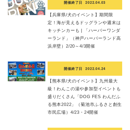
開催終了日
2022.04.03
【兵庫県/犬のイベント】期間限
定！海が見えるドッグランや週末は
キッチンカーも | 「ハーバーワンダ
ーランド」（神戸ハーバーランド高
浜岸壁）2/20～4/3開催
開催終了日
2022.04.24
【熊本県/犬のイベント】九州最大
級！わんこの湯や参加型イベントも
盛りだくさん「DOG FES わんだふ
る熊本2022」（菊池市ふるさと創生
市民広場）4/23・24開催