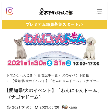
メ
イ
MENU
ン
プレミアム部員募集スタート>>
コ
ン
テ
ン
ツ
へ
移
動
おでかけわんこ部
新着記事一覧
犬のイベント情報
【愛知県/犬のイベント】「わんにゃんドーム」（ナゴヤドーム）
【愛知県/犬のイベント】「わんにゃんドーム」
（ナゴヤドーム）
2021/01/05
2023/08/28
kana