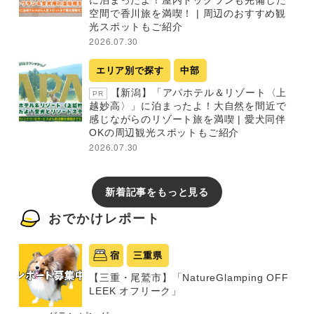
に泊まったよ！屋内ドッグランも完備した
空間で香川旅を満喫！ | 周辺のおすすめ観
光スポットもご紹介
2026.07.30
エリア別で探す
中部
【新潟】「アパホテル＆リゾート〈上
PR
越妙高〉」に泊まったよ！大自然を間近で
感じながらのリゾート旅を満喫 | 愛犬同伴
OKの周辺観光スポットもご紹介
2026.07.30
新着記事をもっと見る
おでかけレポート
宿
三重県
【三重・尾鷲市】「NatureGlamping OFF
LEEK オフリーク」