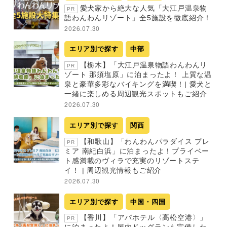
愛犬家から絶大な人気「大江戸温泉物
PR
語わんわんリゾート」全5施設を徹底紹介！
2026.07.30
エリア別で探す
中部
【栃木】「大江戸温泉物語わんわんリ
PR
ゾート 那須塩原」に泊まったよ！ 上質な温
泉と豪華多彩なバイキングを満喫！| 愛犬と
一緒に楽しめる周辺観光スポットもご紹介
2026.07.30
エリア別で探す
関西
【和歌山】「わんわんパラダイス プレ
PR
ミア 南紀白浜」に泊まったよ！プライベー
ト感満載のヴィラで充実のリゾートステ
イ！ | 周辺観光情報もご紹介
2026.07.30
エリア別で探す
中国・四国
【香川】「アパホテル〈高松空港〉」
PR