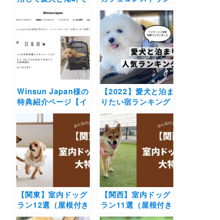
初キャンプしてきた
19選｜ドッグラン併
よ♪ テントやタープ
設店や豪快な海鮮丼
を現地で受取れる！
にラーメンも！実際
返却方法など全手順
のおでかけレポをエ
をご紹介 #犬とキャ
リア別に紹介します
ンプを楽しもう
♪
Winsun Japan様の
【2022】愛犬と泊ま
特典紹介ページ【イ
りたい宿ランキング
ンターペット2021】
大発表！人気の10位
までを実際に宿泊し
たわんちゃんの感想
とともに紹介 | みん
なの憧れのペットと
泊まれる宿はど
こ？？
【関東】室内ドッグ
【関西】室内ドッグ
ラン12選（屋根付き
ラン11選（屋根付き
含む）！ドッグカフ
含む）！ドッグカフ