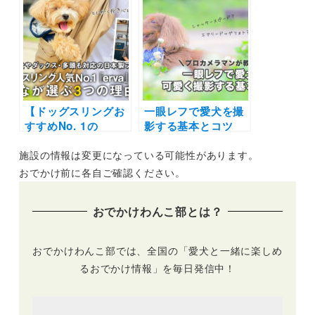
ェ併設やフォトブー
ェ併設や貸切OKの
ス設置などを厳選
施設を厳選（おでか
（おでかけレポート
けレポートあり）
あり）
【ドッグスリングお
一眼レフで愛犬を撮
すすめNo. 1の
影する基本とコツ
「erva」を徹底取
【プロカメラマン伝
施設の情報は変更になっている可能性があります。
材】人気の理由3つ
授】（初心者向け）|
に迫る！中型犬やダ
シャッタースピード
おでかけ前に各自ご確認ください。
ックス・多頭も対応
の設定やふんわりエ
の日本製ブランドの
アリードッグフォト
おでかけわんこ部とは？
唯一無二のこだわり
の撮り方レシピを公
とは？
開
おでかけわんこ部では、全国の「愛犬と一緒に楽しめ
るおでかけ情報」を毎日発信中！