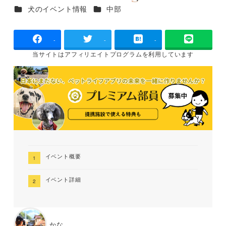
投稿日
更新日
著
カテゴリー
カテゴリー
犬のイベント情報
中部
者
-
-
-
当サイトは
アフィリエイトプログラムを
利用しています
イベント概要
イベント詳細
かな