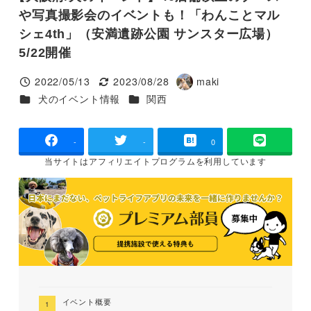
や写真撮影会のイベントも！「わんことマル
シェ4th」（安満遺跡公園 サンスター広場）
5/22開催
2022/05/13
2023/08/28
maki
投稿日
更新日
著
カテゴリー
カテゴリー
犬のイベント情報
関西
者
-
-
0
当サイトは
アフィリエイトプログラムを
利用しています
イベント概要