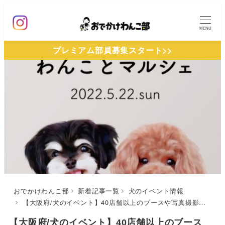
メ
イ
MENU
ン
プレミアム部員募集スタート>>
コ
ン
テ
ン
ツ
へ
移
動
おでかけわんこ部
新着記事一覧
犬のイベント情報
【大阪府/犬のイベント】40店舗以上のブースや写真撮影会のイベントも！「わんことマルシェ4th」（安満遺跡公園 サンスター広場）5/22開催
【大阪府/犬のイベント】40店舗以上のブース