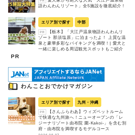
PR
語わんわんリゾート」全5施設を徹底紹介！
エリア別で探す
中部
【栃木】「大江戸温泉物語わんわんリ
PR
ゾート 那須塩原」に泊まったよ！ 上質な温
泉と豪華多彩なバイキングを満喫！| 愛犬と
一緒に楽しめる周辺観光スポットもご紹介
PR
わんことおでかけマガジン
エリア別で探す
九州・沖縄
【さんふらわあ】ウィズペットルーム
PR
で快適な九州旅へ！ニューオープンの「レ
ジーナリゾート由布院 圍-Kakoi-」を含む別
府・由布院を満喫するモデルコース
2026.08.07