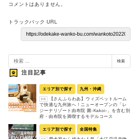
コメントはありません。
トラックバック URL
検
検索
索
注目記事
エリア別で探す
九州・沖縄
【さんふらわあ】ウィズペットルーム
PR
で快適な九州旅へ！ニューオープンの「レ
ジーナリゾート由布院 圍-Kakoi-」を含む別
府・由布院を満喫するモデルコース
エリア別で探す
全国特集
愛犬家から絶大な人気「大江戸温泉物