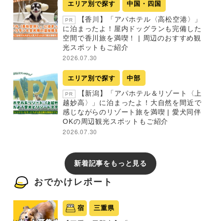
エリア別で探す
中国・四国
【香川】「アパホテル〈高松空港〉」
PR
に泊まったよ！屋内ドッグランも完備した
空間で香川旅を満喫！ | 周辺のおすすめ観
光スポットもご紹介
2026.07.30
エリア別で探す
中部
【新潟】「アパホテル＆リゾート〈上
PR
越妙高〉」に泊まったよ！大自然を間近で
感じながらのリゾート旅を満喫 | 愛犬同伴
OKの周辺観光スポットもご紹介
2026.07.30
新着記事をもっと見る
おでかけレポート
宿
三重県