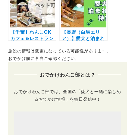
を楽しもう♪
も！
【千葉】わんこOK
【長野（白馬エリ
カフェ＆レストラン
ア）】愛犬と泊まれ
19選｜ドッグラン併
る宿11選！温泉付き
施設の情報は変更になっている可能性があります。
設店や豪快な海鮮丼
のリゾートホテルか
にラーメンも！実際
らペットフレンドリ
おでかけ前に各自ご確認ください。
のおでかけレポをエ
ーなペンションまで
リア別に紹介します
を厳選（実際のおで
おでかけわんこ部とは？
♪
かけレポートあり）
おでかけわんこ部では、全国の「愛犬と一緒に楽しめ
るおでかけ情報」を毎日発信中！