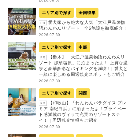
エリア別で探す
全国特集
愛犬家から絶大な人気「大江戸温泉物
PR
語わんわんリゾート」全5施設を徹底紹介！
2026.07.30
エリア別で探す
中部
【栃木】「大江戸温泉物語わんわんリ
PR
ゾート 那須塩原」に泊まったよ！ 上質な温
泉と豪華多彩なバイキングを満喫！| 愛犬と
一緒に楽しめる周辺観光スポットもご紹介
2026.07.30
エリア別で探す
関西
【和歌山】「わんわんパラダイス プレ
PR
ミア 南紀白浜」に泊まったよ！プライベー
ト感満載のヴィラで充実のリゾートステ
イ！ | 周辺観光情報もご紹介
2026.07.30