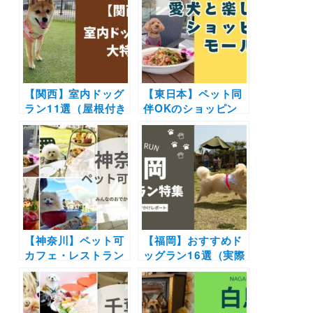
やオーダーメイドグ
で | 愛犬と夏を感じ
ッズなどのお店が登
よう！
場（安満遺跡公園）
10/15
【関西】室内ドッグ
【東日本】ペット同
ラン11選（屋根付き
伴OKのショッピン
含む）！ドッグカフ
グモール12選！ドッ
ェ併設や貸切OKの
グラン併設や愛犬と
施設を厳選（おでか
食事を楽しめる施設
けレポートあり）
も♪（おでかけレポ
ートあり）
【神奈川】ペット可
【福岡】おすすめド
カフェ・レストラン
ッグラン16選（実際
30選 | 愛犬と一緒に
のおでかけレポ付
中華街の食べ放題や
き）ドッグプールや
アフタヌーンティー
BBQ施設併設の施設