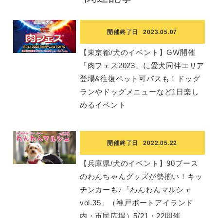
開催終了日
2023.05.07
【東京都/犬のイベント】GW開催
「肉フェス2023」に愛犬同伴エリア
登場&往復ペット可バスも！ドッグ
ランやドッグメニューなど1日楽し
めるイベント
開催終了日
2022.05.22
【兵庫県/犬のイベント】90ブース
のわんちゃんグッズが勢揃い！キッ
チンカーも♪「わんわんマルシェ
vol.35」（神戸ポートアイランド
内・市民広場）5/21・22開催