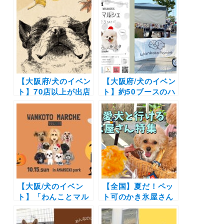
【大阪府/犬のイベン
【大阪府/犬のイベン
ト】70店以上が出店
ト】約50ブースのハ
予定！わんこ撮影会
ンドメイドを中心と
やプレゼント企画も
したペットグッズが
♪「わんことマルシ
出店！犬種別集合写
ェ3rd」（安満遺跡
真撮影会も開催！
公園 サンスター広
「第6回 わんことマ
場）11/27・28開催
ルシェ」（安満遺跡
公園 サンスター広
場）12/3
【大阪/犬のイベン
【全国】夏だ！ペッ
ト】「わんことマル
ト可のかき氷屋さん
シェ vol.10」ハンド
特集！新規オープン
メイドのペット雑貨
から超人気カフェま