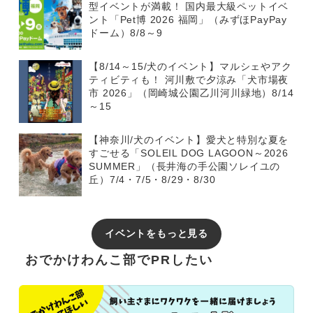
型イベントが満載！ 国内最大級ペットイベ
ント「Pet博 2026 福岡」（みずほPayPay
ドーム）8/8～9
【8/14～15/犬のイベント】マルシェやアク
ティビティも！ 河川敷で夕涼み「犬市場夜
市 2026」（岡崎城公園乙川河川緑地）8/14
～15
【神奈川/犬のイベント】愛犬と特別な夏を
すごせる「SOLEIL DOG LAGOON～2026
SUMMER」（長井海の手公園ソレイユの
丘）7/4・7/5・8/29・8/30
イベントをもっと見る
おでかけわんこ部でPRしたい