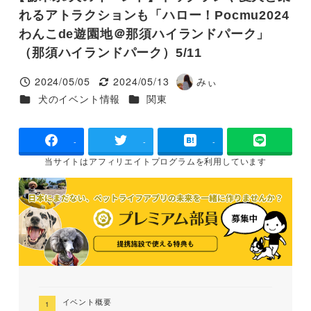
れるアトラクションも「ハロー！Pocmu2024
わんこde遊園地＠那須ハイランドパーク」
（那須ハイランドパーク）5/11
2024/05/05
2024/05/13
みぃ
投稿日
更新日
著
カテゴリー
カテゴリー
犬のイベント情報
関東
者
-
-
-
当サイトは
アフィリエイトプログラムを
利用しています
イベント概要