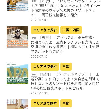
【和歌山】「わんわんパラダイス プレ
PR
ミア 南紀白浜」に泊まったよ！プライベー
ト感満載のヴィラで充実のリゾートステ
イ！ | 周辺観光情報もご紹介
2026.07.30
エリア別で探す
中国・四国
【香川】「アパホテル〈高松空港〉」
PR
に泊まったよ！屋内ドッグランも完備した
空間で香川旅を満喫！ | 周辺のおすすめ観
光スポットもご紹介
2026.07.30
エリア別で探す
中部
【新潟】「アパホテル＆リゾート〈上
PR
越妙高〉」に泊まったよ！大自然を間近で
感じながらのリゾート旅を満喫 | 愛犬同伴
OKの周辺観光スポットもご紹介
2026.07.30
エリア別で探す
中部