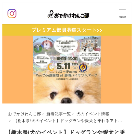
メ
イ
MENU
ン
プレミアム部員募集スタート>>
コ
ン
テ
ン
ツ
へ
移
動
おでかけわんこ部
新着記事一覧
犬のイベント情報
【栃木県/犬のイベント】ドッグランや愛犬と乗れるアトラクションも「ハロー！Pocmu2024 わんこde遊園地＠那須ハイランドパーク」（那須ハイランドパーク）5/11
【栃木県/犬のイベント】ドッグランや愛犬と乗