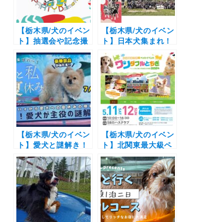
7/29.8/13-8/15
【栃木県/犬のイベン
【栃木県/犬のイベン
ト】抽選会や記念撮
ト】日本犬集まれ！
影なども開催
「ZIPANG2024～日
「101PARTY
本犬の祭典～」ショ
Dalmatians」（那
ピングや集合写真な
須ハイランドパー
ど（那須ハイランド
ク）9/22
パーク）4/14
【栃木県/犬のイベン
【栃木県/犬のイベン
ト】愛犬と謎解き！
ト】北関東最大級ペ
抽選で豪華景品をゲ
ットイベント！「ワ
ット「犬と私の夏休
ンダフルとちぎ
み」（那須ハイラン
2024」（58ロハス
ドパーク）7/20、
クラブ）5/11・12
7/21