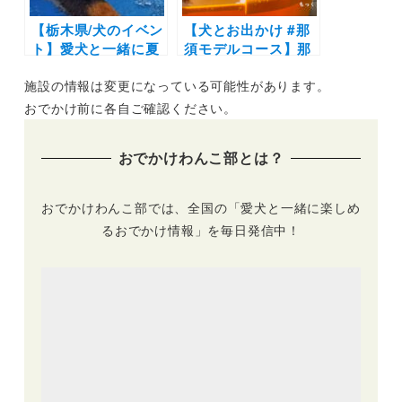
【栃木県/犬のイベン
【犬とお出かけ #那
ト】愛犬と一緒に夏
須モデルコース】那
を満喫「ワンダフル
須ハイランドパーク
施設の情報は変更になっている可能性があります。
フェスin那須ハイ」
〜ペット&スパホテ
（那須ハイランドパ
ル那須ワン〜蕎麦工
おでかけ前に各自ご確認ください。
ーク）7/26〜7/27
房五色庵〜那須高原
南ヶ丘牧場コース
おでかけわんこ部とは？
おでかけわんこ部では、全国の「愛犬と一緒に楽しめ
るおでかけ情報」を毎日発信中！