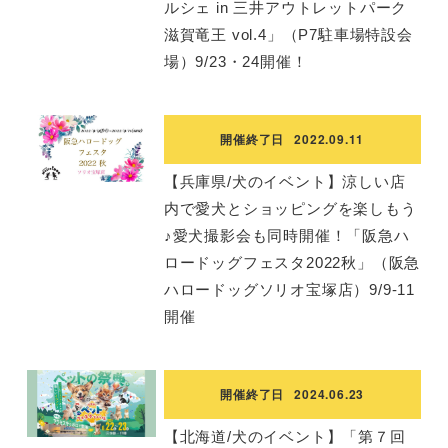
ルシェ in 三井アウトレットパーク
滋賀竜王 vol.4」（P7駐車場特設会
場）9/23・24開催！
開催終了日
2022.09.11
【兵庫県/犬のイベント】涼しい店
内で愛犬とショッピングを楽しもう
♪愛犬撮影会も同時開催！「阪急ハ
ロードッグフェスタ2022秋」（阪急
ハロードッグソリオ宝塚店）9/9-11
開催
開催終了日
2024.06.23
【北海道/犬のイベント】「第７回