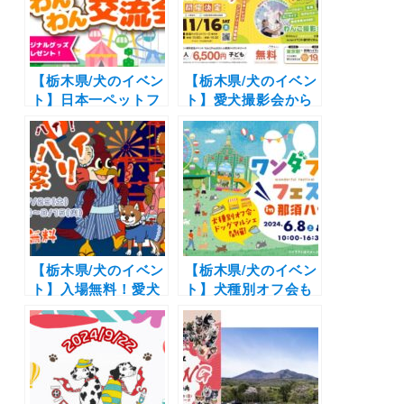
【栃木県/犬のイベン
【栃木県/犬のイベン
ト】日本一ペットフ
ト】愛犬撮影会から
レンドリーな遊園地
物販販売まで「わん
で開催「犬種別わん
こFes 2024 in 那須
わん交流会」フォト
ハイランドパーク」
コンテストも！（那
（那須ハイランドパ
須ハイランドパー
ーク）11月16日
ク）6/10-6/25
（土）
【栃木県/犬のイベン
【栃木県/犬のイベン
ト】入場無料！愛犬
ト】犬種別オフ会も
と遊園地で夜の夏祭
開催「ワンダフルフ
り「High！ハイ！那
ェスvol.1」（那須ハ
須ハイ夏祭り」わん
イランドパーク）
ちゃん向けの特別出
6/8・9
店も（那須ハイラン
ドパーク）7/28-