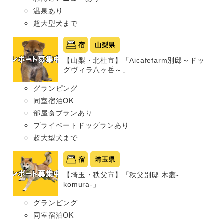
温泉あり
超大型犬まで
宿
山梨県
【山梨・北杜市】「Aicafefarm別邸～ドッ
グヴィラ八ヶ岳～」
グランピング
同室宿泊OK
部屋食プランあり
プライベートドッグランあり
超大型犬まで
宿
埼玉県
【埼玉・秩父市】「秩父別邸 木叢-
komura-」
グランピング
同室宿泊OK