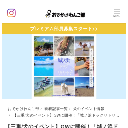
メ
イ
MENU
ン
プレミアム部員募集スタート>>
コ
ン
テ
ン
ツ
へ
移
動
おでかけわんこ部
新着記事一覧
犬のイベント情報
【三重/犬のイベント】GWに開催！「城ノ浜ドッグリトリート」カヤック体験や海辺カフェでのワークショップも（城ノ浜 ＆ ON THE BEACH Cafe）5/3
【三重/犬のイベント】GWに開催！「城ノ浜ド