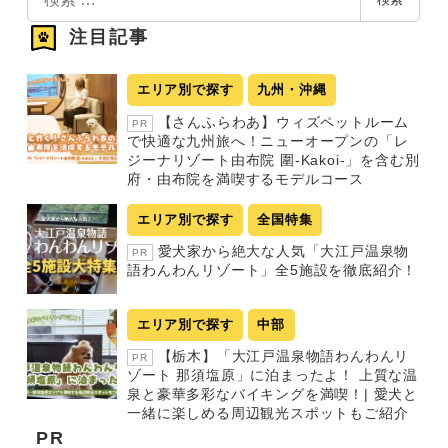
索
注目記事
エリア別で探す
九州・沖縄
【さんふらわあ】ウィズペットルーム
PR
で快適な九州旅へ！ニューオープンの「レ
ジーナリゾート由布院 圍-Kakoi-」を含む別
府・由布院を満喫するモデルコース
エリア別で探す
全国特集
愛犬家から絶大な人気「大江戸温泉物
PR
語わんわんリゾート」全5施設を徹底紹介！
エリア別で探す
中部
【栃木】「大江戸温泉物語わんわんリ
PR
ゾート 那須塩原」に泊まったよ！ 上質な温
泉と豪華多彩なバイキングを満喫！| 愛犬と
一緒に楽しめる周辺観光スポットもご紹介
PR