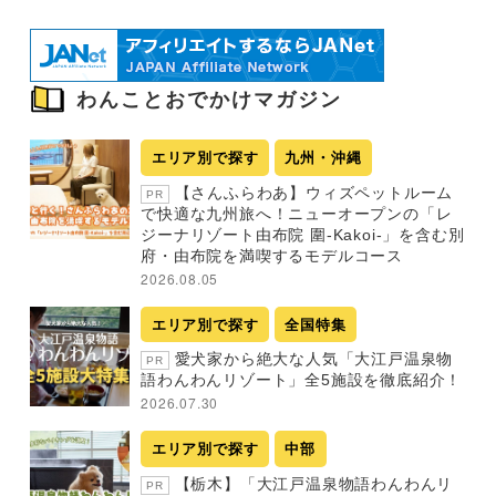
わんことおでかけマガジン
エリア別で探す
九州・沖縄
【さんふらわあ】ウィズペットルーム
PR
で快適な九州旅へ！ニューオープンの「レ
ジーナリゾート由布院 圍-Kakoi-」を含む別
府・由布院を満喫するモデルコース
2026.08.05
エリア別で探す
全国特集
愛犬家から絶大な人気「大江戸温泉物
PR
語わんわんリゾート」全5施設を徹底紹介！
2026.07.30
エリア別で探す
中部
【栃木】「大江戸温泉物語わんわんリ
PR