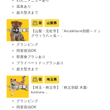
温泉あり
超大型犬まで
宿
山梨県
【山梨・北杜市】「Aicafefarm別邸～ドッ
グヴィラ八ヶ岳～」
グランピング
同室宿泊OK
部屋食プランあり
プライベートドッグランあり
超大型犬まで
宿
埼玉県
【埼玉・秩父市】「秩父別邸 木叢-
komura-」
グランピング
同室宿泊OK