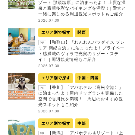
ゾート 那須塩原」に泊まったよ！ 上質な温
泉と豪華多彩なバイキングを満喫！| 愛犬と
一緒に楽しめる周辺観光スポットもご紹介
2026.07.30
エリア別で探す
関西
【和歌山】「わんわんパラダイス プレ
PR
ミア 南紀白浜」に泊まったよ！プライベー
ト感満載のヴィラで充実のリゾートステ
イ！ | 周辺観光情報もご紹介
2026.07.30
エリア別で探す
中国・四国
【香川】「アパホテル〈高松空港〉」
PR
に泊まったよ！屋内ドッグランも完備した
空間で香川旅を満喫！ | 周辺のおすすめ観
光スポットもご紹介
2026.07.30
エリア別で探す
中部
【新潟】「アパホテル＆リゾート〈上
PR