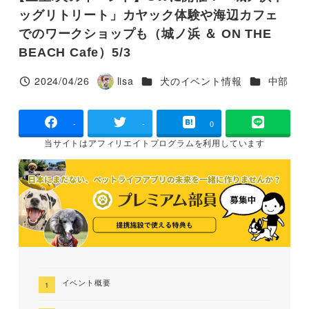
ッグリトリート」カヤック体験や海辺カフェ
でのワークショップも（城ノ浜 ＆ ON THE
BEACH Cafe）5/3
カテゴリー
カテゴリー
2024/04/26
lisa
犬のイベント情報
中部
投稿日
著
者
-
-
0
当サイトは
アフィリエイトプログラムを
利用しています
イベント概要