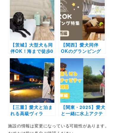
クで初ドッグマルシ
HILLS INAGE」内
ェイベント「DOG
にドッグランプレオ
MARCHE INAGE」
ープン！サイズ別の
を開催！（SUNSET
ドッグランやフォト
BEACH PARK
スポットエリアも
INAGE）4/8-4/9
【茨城】大型犬も同
【関西】愛犬同伴
伴OK！海まで徒歩0
OKのグランピング
分のビーチグランピ
施設14選！プライベ
ング「Sugar
ートドッグラン付き
Beach Oarai」
やオーシャンビュー
2024年4月1日グラ
の新施設も！
ンドオープン
【三重】愛犬と泊ま
【関東・2025】愛犬
れる高級ヴィラ
と一緒に水上アクテ
「Villaお伽噺」にて
ィビティが楽しめる
施設の情報は変更になっている可能性があります。
待望の大型犬＆多頭
スポット10選！
モニタープラン誕生
SUP・カヌー・カヤ