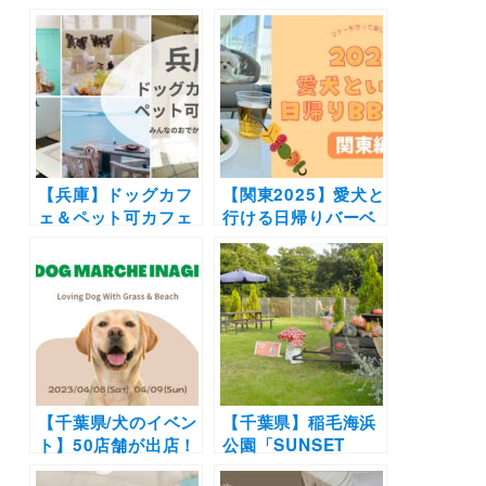
がさらにドッグフレ
海水浴場前にビアガ
ンドリーに！大型犬
ーデン＆ＢＢＱ「オ
や多頭もウェルカム
オハマビーチテラ
| 実際のレポート付
ス」2022年6月10日
き
から期間限定オープ
ン！
【兵庫】ドッグカフ
【関東2025】愛犬と
ェ＆ペット可カフェ
行ける日帰りバーベ
20選（実際のおでか
キュー場12選 | ドッ
けレポ付き）｜神
グラン付きやラグジ
戸・芦屋・姫路など
ュアリーな施設も！
エリア別にまとめま
（おでかけレポあ
した！
り）
【千葉県/犬のイベン
【千葉県】稲⽑海浜
ト】50店舗が出店！
公園「SUNSET
都市型リゾートパー
BEACH PARK DOG