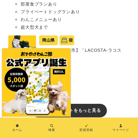
部屋食プランあり
プライベートドッグランあり
わんこメニューあり
超大型犬まで
岡山県
宿
【岡山・瀬戸内市】「LACOSTA-ラコス
タ-」
グランピング
同室宿泊OK
部屋食プランあり
中型犬まで
おでかけレポートをもっと見る
イベント
×
ホーム
検索
部員登録
マイページ
【兵庫/犬のイベント】愛犬ときらめく夏の