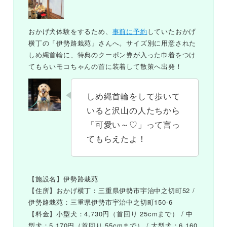
おかげ犬体験をするため、
事前に予約
していたおかげ
横丁の「伊勢路栽苑」さんへ。サイズ別に用意された
しめ縄首輪に、特典のクーポン券が入った巾着をつけ
てもらいモコちゃんの首に装着して散策へ出発！
しめ縄首輪をして歩いて
いると沢山の人たちから
「可愛い～♡」って言っ
てもらえたよ！
【施設名】伊勢路栽苑
【住所】おかげ横丁：三重県伊勢市宇治中之切町52 /
伊勢路栽苑：三重県伊勢市宇治中之切町150-6
【料金】小型犬：4,730円（首回り 25cmまで） / 中
型犬：5,170円（首回り 55cmまで） / 大型犬：6,160