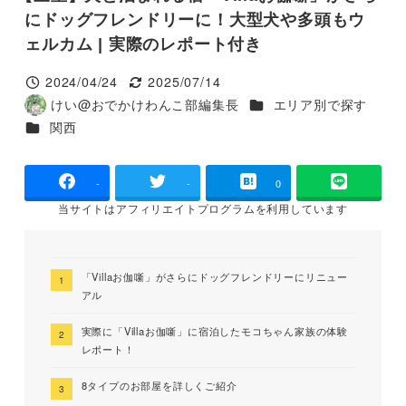
にドッグフレンドリーに！大型犬や多頭もウ
ェルカム | 実際のレポート付き
2024/04/24
2025/07/14
投稿日
更新日
カテゴリー
けい@おでかけわんこ部編集長
エリア別で探す
著
カテゴリー
関西
者
-
-
0
当サイトは
アフィリエイトプログラムを
利用しています
「Villaお伽噺」がさらにドッグフレンドリーにリニュー
アル
実際に「Villaお伽噺」に宿泊したモコちゃん家族の体験
レポート！
8タイプのお部屋を詳しくご紹介