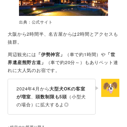
出典：公式サイト
大阪から2時間半、名古屋からは2時間とアクセスも
抜群。
周辺観光には
「伊勢神宮」
（車で約1時間）や
「世
界遺産熊野古道」
（車で約20分～）もありペット連
れに大人気のお宿です。
2024年4月から
大型犬OKの客室
が増室
、
頭数制限も5頭
（小型犬
の場合）に拡大するよ◎
※特定のお部屋に限る