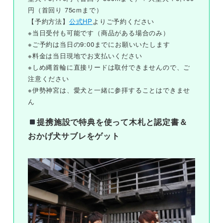
円（首回り 75cmまで）
【予約方法】
公式HP
よりご予約ください
※当日受付も可能です（商品がある場合のみ）
※ご予約は当日の9:00までにお願いいたします
※料金は当日現地でお支払いください
※しめ縄首輪に直接リードは取付できませんので、ご
注意ください
※伊勢神宮は、愛犬と一緒に参拝することはできませ
ん
提携施設で特典を使って木札と認定書＆
おかげ犬サブレをゲット