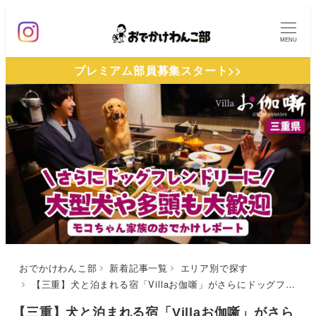
メ
イ
MENU
ン
プレミアム部員募集スタート>>
コ
ン
テ
ン
ツ
へ
移
動
おでかけわんこ部
新着記事一覧
エリア別で探す
【三重】犬と泊まれる宿「Villaお伽噺」がさらにドッグフレンドリーに！大型犬や多頭もウェルカム | 実際のレポート付き
【三重】犬と泊まれる宿「Villaお伽噺」がさら