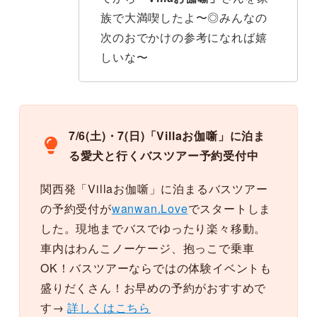
族で大満喫したよ〜◎みんなの
次のおでかけの参考になれば嬉
しいな〜
7/6(土)・7(日)
「Villaお伽噺」
に泊ま
る愛犬と行くバスツアー予約受付中
関西発「Villaお伽噺」に泊まるバスツアー
の予約受付が
wanwan.Love
でスタートしま
した。現地までバスでゆったり楽々移動。
車内はわんこノーケージ、抱っこで乗車
OK！バスツアーならではの体験イベントも
盛りだくさん！お早めの予約がおすすめで
す→
詳しくはこちら