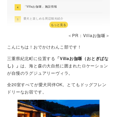
「Villaお伽噺」施設情報
愛犬と楽しめる周辺観光紹介
もっと見る
飼い主様へメッセージ
＜PR：Villaお伽噺＞
まとめ〜愛犬と非日常の森林浴ステイ〜
こんにちは！おでかけわんこ部です！
三重県紀北町に位置する
「Villaお伽噺（おとぎばな
し）」
は、海と森の大自然に囲まれたロケーション
が自慢のラグジュアリーヴィラ。
全20室すべてが愛犬同伴OK。とてもドッグフレン
ドリーなお宿です。