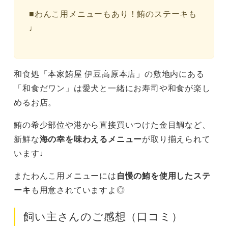
■わんこ用メニューもあり！鮪のステーキも
♩
和食処「本家鮪屋 伊豆高原本店」の敷地内にある
「和食だワン」は愛犬と一緒にお寿司や和食が楽し
めるお店。
鮪の希少部位や港から直接買いつけた金目鯛など、
新鮮な
海の幸を味わえるメニュー
が取り揃えられて
います♩
またわんこ用メニューには
自慢の鮪を使用したステ
ーキ
も用意されていますよ◎
飼い主さんのご感想（口コミ）