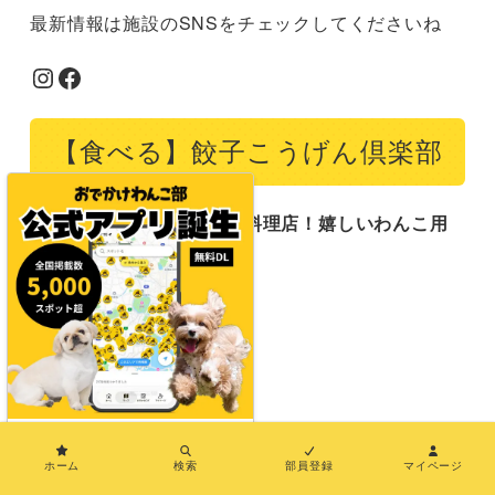
最新情報は施設のSNSをチェックしてくださいね
Instagram
Facebook
【食べる】餃子こうげん倶楽部
愛犬も店内同伴OKの中華料理店！嬉しいわんこ用
メニューも♩
店内OK
愛犬用メニュー
×
ホーム
検索
部員登録
マイページ