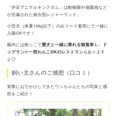
「伊豆アニマルキングダム」は動物園や遊園地など
が完備された複合型レジャーランド。
小型犬（体重10kg以下）のみリード着用にて一緒に
入園OKです！
園内には抱っこで
愛犬と一緒に乗れる観覧車
も♩
ド
ッグラン
や
一部わんこOKのレストラン
もあります
よ◎
飼い主さんのご感想（口コミ）
実際におでかけしてきたワンちゃんたちの写真と感
想をご紹介！