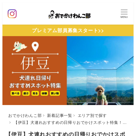
メ
イ
MENU
ン
プレミアム部員募集スタート>>
コ
ン
テ
ン
ツ
へ
移
動
おでかけわんこ部
新着記事一覧
エリア別で探す
【伊豆】犬連れおすすめの日帰りおでかけスポット特集！ペットと一緒に観光や食事・体験を楽しもう♪穴場施設も紹介
【伊豆】犬連れおすすめの日帰りおでかけスポ