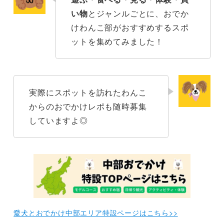
【体験】城ヶ崎 オレンジ村 みかん狩り
い物
とジャンルごとに、おでか
けわんこ部がおすすめするスポ
【体験】手描きTシャツ工房チロル
ットを集めてみました！
【体験】伊豆高原体験村
【体験】湊CAFE＆PIRATES
実際にスポットを訪れたわんこ
【買い物】雑貨&カフェ 伊豆高原ローズテラス
からのおでかけレポも随時募集
していますよ◎
まとめ
愛犬とおでかけ中部エリア特設ページはこちら>>