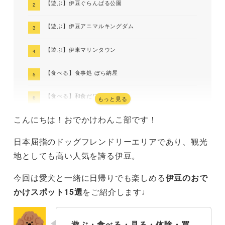
【遊ぶ】伊豆ぐらんぱる公園
【遊ぶ】伊豆アニマルキングダム
【遊ぶ】伊東マリンタウン
【食べる】食事処 ぼら納屋
【食べる】和食だワン
もっと見る
こんにちは！おでかけわんこ部です！
【食べる】餃子こうげん倶楽部
日本屈指のドッグフレンドリーエリアであり、観光
【食べる】福茶’s curry
地としても高い人気を誇る伊豆。
【見る】小室山リッジウォーク“MISORA”
今回は愛犬と一緒に日帰りでも楽しめる
伊豆のおで
【見る】門脇吊橋
かけスポット15選
をご紹介します♩
【見る】伊豆スカイライン
遊ぶ・食べる・見る・体験・買