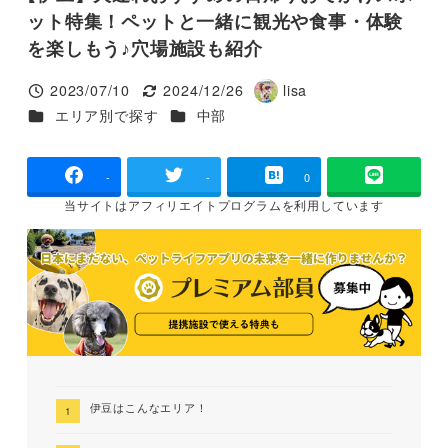
ット特集！ペットと一緒に観光や食事・体験
を楽しもう♪穴場施設も紹介
2023/07/10
2024/12/26
lisa
投稿日
更新日
著
カテゴリー
カテゴリー
エリア別で探す
中部
者
-
-
0
当サイトは
アフィリエイトプログラムを
利用しています
伊豆はこんなエリア！