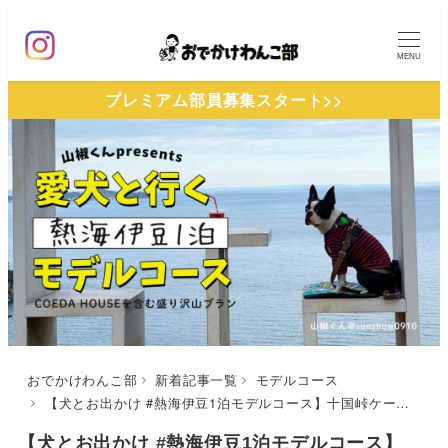
メ
イ
MENU
ン
プレミアム部員募集スタート>>
コ
ン
テ
ン
ツ
へ
移
動
おでかけわんこ部
新着記事一覧
モデルコース
【犬とお出かけ #熱海伊豆1泊モデルコース】十国峠ケーブルカー〜イタリアンレストラン・ミッレフィオーレ〜COEDA HOUSE〜ニューとみよし〜神祇大社〜伊東マリンタウン遊覧船〜伊豆ぐらんぱる公園ドッグランコース
【犬とお出かけ #熱海伊豆1泊モデルコース】