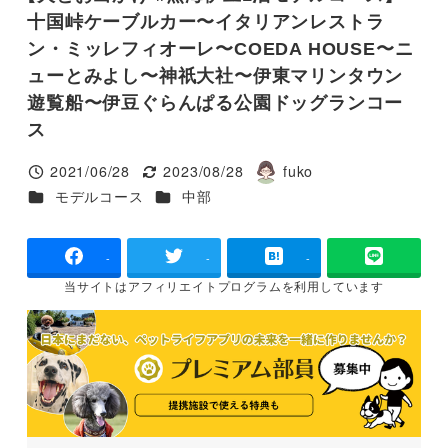
十国峠ケーブルカー〜イタリアンレストラ
ン・ミッレフィオーレ〜COEDA HOUSE〜ニ
ューとみよし〜神祇大社〜伊東マリンタウン
遊覧船〜伊豆ぐらんぱる公園ドッグランコー
ス
2021/06/28
2023/08/28
fuko
投稿日
更新日
著
カテゴリー
カテゴリー
モデルコース
中部
者
-
-
-
当サイトは
アフィリエイトプログラムを
利用しています