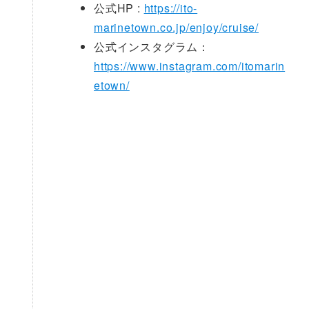
公式HP :
https://ito-
marinetown.co.jp/enjoy/cruise/
公式インスタグラム：
https://www.instagram.com/itomarin
etown/