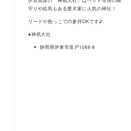
伊豆高原の「神祇大社」はペット専用の御
守りや絵馬もある愛犬家に人気の神社！
リードや抱っこでの参拝OKです♪
●
神祇大社
静岡県伊東市富戸1088-8