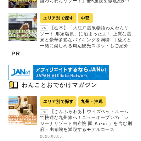
語わんわんリゾート」全5施設を徹底紹介！
エリア別で探す
中部
【栃木】「大江戸温泉物語わんわんリ
PR
ゾート 那須塩原」に泊まったよ！ 上質な温
泉と豪華多彩なバイキングを満喫！| 愛犬と
一緒に楽しめる周辺観光スポットもご紹介
PR
わんことおでかけマガジン
エリア別で探す
九州・沖縄
【さんふらわあ】ウィズペットルーム
PR
で快適な九州旅へ！ニューオープンの「レ
ジーナリゾート由布院 圍-Kakoi-」を含む別
府・由布院を満喫するモデルコース
2026.08.05