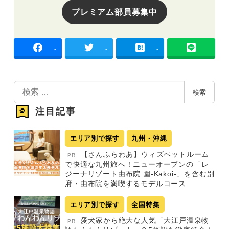
プレミアム部員募集中
-
-
-
検
検索
索
注目記事
エリア別で探す
九州・沖縄
【さんふらわあ】ウィズペットルーム
PR
で快適な九州旅へ！ニューオープンの「レ
ジーナリゾート由布院 圍-Kakoi-」を含む別
府・由布院を満喫するモデルコース
エリア別で探す
全国特集
愛犬家から絶大な人気「大江戸温泉物
PR