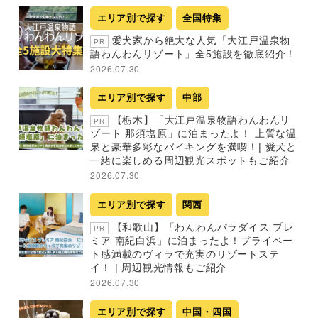
エリア別で探す
全国特集
愛犬家から絶大な人気「大江戸温泉物
PR
語わんわんリゾート」全5施設を徹底紹介！
2026.07.30
エリア別で探す
中部
【栃木】「大江戸温泉物語わんわんリ
PR
ゾート 那須塩原」に泊まったよ！ 上質な温
泉と豪華多彩なバイキングを満喫！| 愛犬と
一緒に楽しめる周辺観光スポットもご紹介
2026.07.30
エリア別で探す
関西
【和歌山】「わんわんパラダイス プレ
PR
ミア 南紀白浜」に泊まったよ！プライベー
ト感満載のヴィラで充実のリゾートステ
イ！ | 周辺観光情報もご紹介
2026.07.30
エリア別で探す
中国・四国