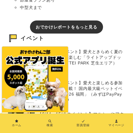
中型犬まで
おでかけレポートをもっと見る
イベント
【兵庫/犬のイベント】愛犬ときらめく夏の
ナイトタイムを楽しむ「ライトアップドッ
グラン」（TOTTEI PARK 芝生エリア）
8/14〜16
【福岡/犬のイベント】愛犬と楽しめる参加
型イベントが満載！ 国内最大級ペットイベ
ント「Pet博 2026 福岡」（みずほPayPay
ドーム）8/8～9
【8/14～15/犬のイベント】マルシェやアク
×
ティビティも！ 河川敷で夕涼み「犬市場夜
ホーム
検索
部員登録
マイページ
市 2026」（岡崎城公園乙川河川緑地）8/14
～15