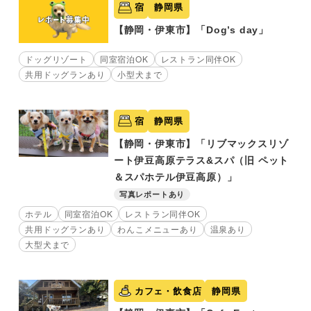
宿
静岡県
【静岡・伊東市】「Dog’s day」
ドッグリゾート
同室宿泊OK
レストラン同伴OK
共用ドッグランあり
小型犬まで
宿
静岡県
【静岡・伊東市】「リブマックスリゾ
ート伊豆高原テラス&スパ（旧 ペット
＆スパホテル伊豆高原）」
写真レポートあり
ホテル
同室宿泊OK
レストラン同伴OK
共用ドッグランあり
わんこメニューあり
温泉あり
大型犬まで
カフェ・飲食店
静岡県