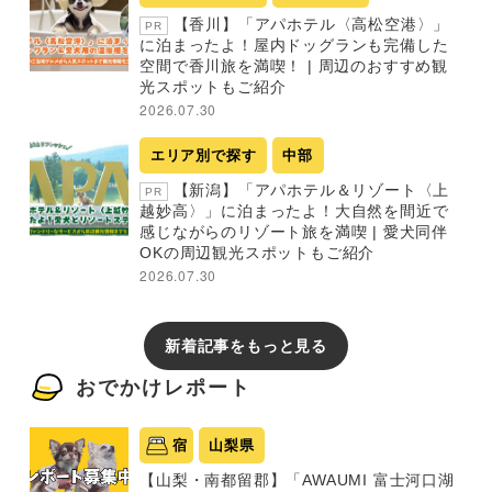
【香川】「アパホテル〈高松空港〉」
PR
に泊まったよ！屋内ドッグランも完備した
空間で香川旅を満喫！ | 周辺のおすすめ観
光スポットもご紹介
2026.07.30
エリア別で探す
中部
【新潟】「アパホテル＆リゾート〈上
PR
越妙高〉」に泊まったよ！大自然を間近で
感じながらのリゾート旅を満喫 | 愛犬同伴
OKの周辺観光スポットもご紹介
2026.07.30
新着記事をもっと見る
おでかけレポート
宿
山梨県
【山梨・南都留郡】「AWAUMI 富士河口湖