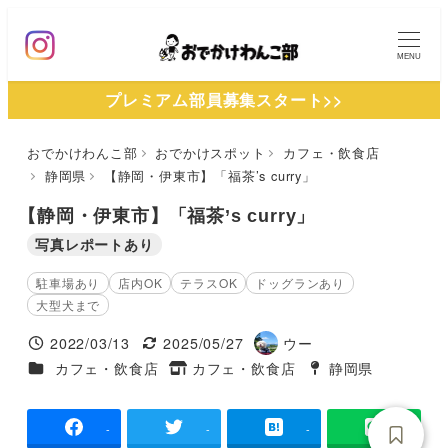
メ
イ
MENU
ン
プレミアム部員募集スタート>>
コ
ン
おでかけわんこ部
おでかけスポット
カフェ・飲食店
テ
静岡県
【静岡・伊東市】「福茶’s curry」
ン
ツ
【静岡・伊東市】「福茶’s curry」
へ
写真レポートあり
移
駐車場あり
店内OK
テラスOK
ドッグランあり
動
大型犬まで
2022/03/13
2025/05/27
ウー
投稿日
更新日
著
施設ジャンル
カフェ・飲食店
カフェ・飲食店
静岡県
タグ
者
タグ
-
-
-