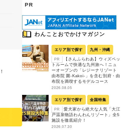
PR
わんことおでかけマガジン
エリア別で探す
九州・沖縄
【さんふらわあ】ウィズペッ
PR
トルームで快適な九州旅へ！ニュ
ーオープンの「レジーナリゾート
！
由布院 圍-Kakoi-」を含む別府・由
布院を満喫するモデルコース
2026.08.05
エリア別で探す
全国特集
愛犬家から絶大な人気「大江
PR
戸温泉物語わんわんリゾート」全5
施設を徹底紹介！
2026.07.30