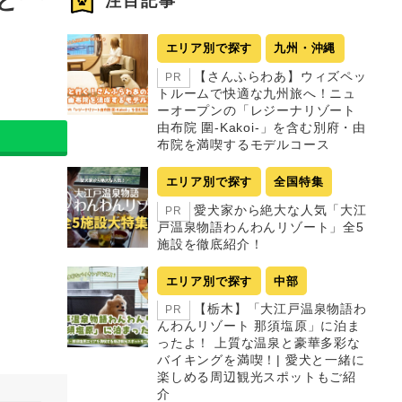
注目記事
エリア別で探す
九州・沖縄
【さんふらわあ】ウィズペッ
PR
トルームで快適な九州旅へ！ニュ
ーオープンの「レジーナリゾート
由布院 圍-Kakoi-」を含む別府・由
布院を満喫するモデルコース
エリア別で探す
全国特集
愛犬家から絶大な人気「大江
PR
戸温泉物語わんわんリゾート」全5
施設を徹底紹介！
エリア別で探す
中部
【栃木】「大江戸温泉物語わ
PR
んわんリゾート 那須塩原」に泊ま
ったよ！ 上質な温泉と豪華多彩な
バイキングを満喫！| 愛犬と一緒に
楽しめる周辺観光スポットもご紹
介