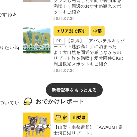
グランも完備した空間で香川旅を
満喫！ | 周辺のおすすめ観光スポ
ットもご紹介
ですね♪
2026.07.30
エリア別で探す
中部
【新潟】「アパホテル＆リゾ
PR
りたい時
ート〈上越妙高〉」に泊まった
よ！大自然を間近で感じながらの
リゾート旅を満喫 | 愛犬同伴OKの
周辺観光スポットもご紹介
2026.07.30
新着記事をもっと見る
おでかけレポート
ついてい
宿
山梨県
【山梨・南都留郡】「AWAUMI 富
士河口湖リゾート」