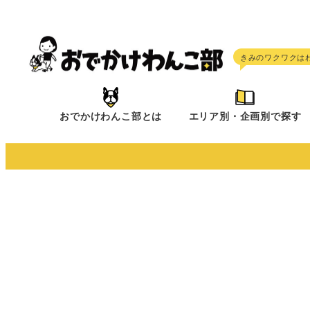
メ
イ
ン
コ
ン
テ
おでかけわんこ部とは
エリア別・企画別で探す
ン
ツ
へ
移
動