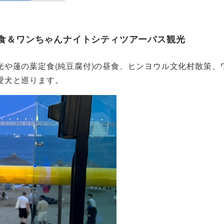
食＆ワンちゃんナイトシティツアーバス観光
や蓮の葉定食(純豆腐付)の昼食、ヒンヨウル文化村散策、
愛犬と巡ります。