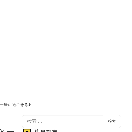
と一緒に過ごせる♪
検
検索
索
トと一