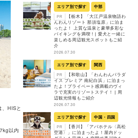
エリア別で探す
中部
【栃木】「大江戸温泉物語わ
PR
んわんリゾート 那須塩原」に泊ま
ったよ！ 上質な温泉と豪華多彩な
バイキングを満喫！| 愛犬と一緒に
楽しめる周辺観光スポットもご紹
介
2026.07.30
エリア別で探す
関西
【和歌山】「わんわんパラダ
PR
イス プレミア 南紀白浜」に泊まっ
たよ！プライベート感満載のヴィ
ラで充実のリゾートステイ！ | 周
辺観光情報もご紹介
2026.07.30
、HISと
エリア別で探す
中国・四国
【香川】「アパホテル〈高松
PR
7kg以内
空港〉」に泊まったよ！屋内ドッ