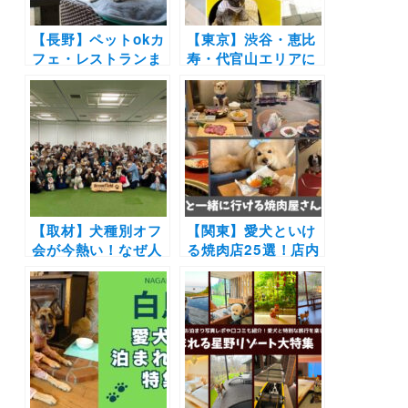
【長野】ペットokカ
【東京】渋谷・恵比
フェ・レストランま
寿・代官山エリアに
とめ30選！| 自然豊
あるペット可カフ
かな景色に包まれて
ェ・レストラン19
お蕎麦やピザを愛犬
選！実際のおでかけ
と楽しもう♪
レポ付き
【取材】犬種別オフ
【関東】愛犬といけ
会が今熱い！なぜ人
る焼肉店25選！店内
気？「第3回マルシ
や個室OK＆ワンち
ーズーの会 in 関
ゃん用メニューがあ
西」を取材しました
るお店もご紹介（実
際のおでかけレポー
ト付き）