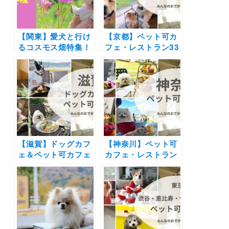
【関東】愛犬と行け
【京都】ペット可カ
るコスモス畑特集！
フェ・レストラン33
見頃やイベント情報
選！店内OKの和菓
もご紹介（実際のお
子店やドッグラン付
でかけレポートもあ
きのカフェまとめ｜
り）
実際のおでかけレポ
ート付き
【滋賀】ドッグカフ
【神奈川】ペット可
ェ＆ペット可カフェ
カフェ・レストラン
22選 | 琵琶湖が見え
30選 | 愛犬と一緒に
るカフェやドッグラ
中華街の食べ放題や
ン付きのカフェなど
アフタヌーンティー
実際の愛犬とのおで
を楽しもう♪
かけレポートを紹
介！