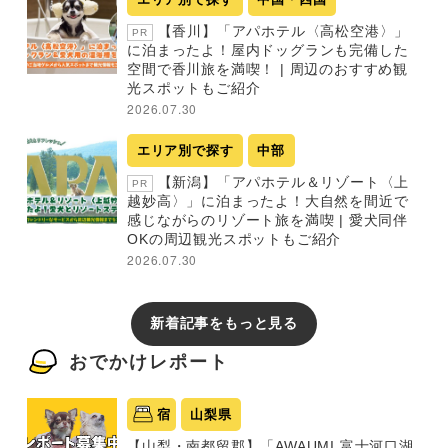
【香川】「アパホテル〈高松空港〉」
PR
に泊まったよ！屋内ドッグランも完備した
空間で香川旅を満喫！ | 周辺のおすすめ観
光スポットもご紹介
2026.07.30
エリア別で探す
中部
【新潟】「アパホテル＆リゾート〈上
PR
越妙高〉」に泊まったよ！大自然を間近で
感じながらのリゾート旅を満喫 | 愛犬同伴
OKの周辺観光スポットもご紹介
2026.07.30
新着記事をもっと見る
おでかけレポート
宿
山梨県
【山梨・南都留郡】「AWAUMI 富士河口湖