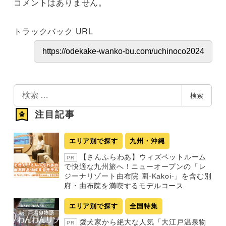
コメントはありません。
トラックバック URL
検
検索
索
注目記事
エリア別で探す
九州・沖縄
【さんふらわあ】ウィズペットルーム
PR
で快適な九州旅へ！ニューオープンの「レ
ジーナリゾート由布院 圍-Kakoi-」を含む別
府・由布院を満喫するモデルコース
エリア別で探す
全国特集
愛犬家から絶大な人気「大江戸温泉物
PR