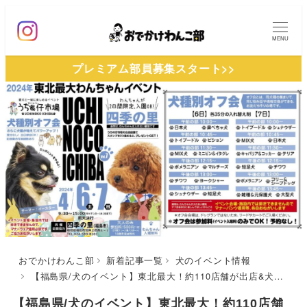
メ
イ
MENU
ン
プレミアム部員募集スタート>>
コ
ン
テ
ン
ツ
へ
移
動
おでかけわんこ部
新着記事一覧
犬のイベント情報
【福島県/犬のイベント】東北最大！約110店舗が出店&犬種別オフ会も♪「うちの仔市場」（四季の里）4/6-4/7
【福島県/犬のイベント】東北最大！約110店舗