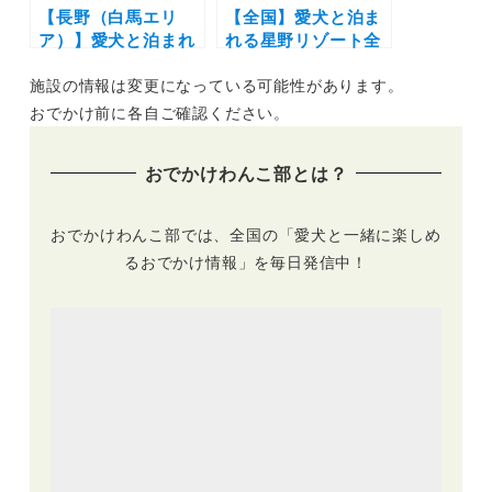
【長野（白馬エリ
【全国】愛犬と泊ま
ア）】愛犬と泊まれ
れる星野リゾート全
る宿11選！温泉付き
42施設大特集！実際
施設の情報は変更になっている可能性があります。
のリゾートホテルか
のお泊まり写真レポ
らペットフレンドリ
や口コミも | 大切な
おでかけ前に各自ご確認ください。
ーなペンションまで
ペットと特別な旅行
を厳選（実際のおで
を楽しもう♪
おでかけわんこ部とは？
かけレポートあり）
おでかけわんこ部では、全国の「愛犬と一緒に楽しめ
るおでかけ情報」を毎日発信中！