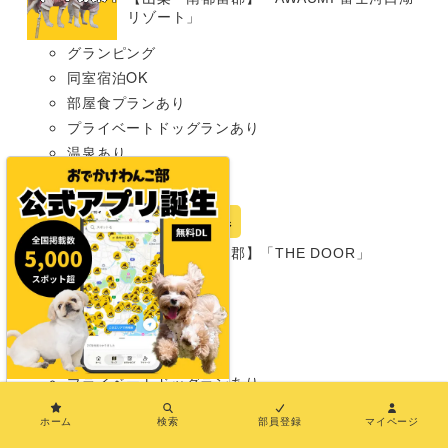
リゾート」
グランピング
同室宿泊OK
部屋食プランあり
プライベートドッグランあり
温泉あり
犬種条件: 要問い合わせ
宿
山梨県
【山梨・南都留郡】「THE DOOR」
グランピング
同室宿泊OK
部屋食プランあり
プライベートドッグランあり
×
中型犬まで
ホーム
検索
部員登録
マイページ