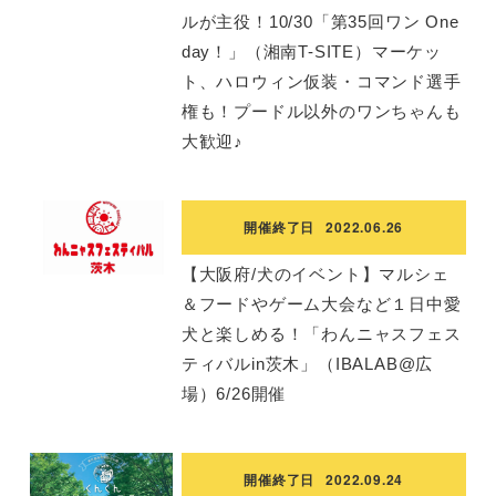
ルが主役！10/30「第35回ワン One
day！」（湘南T-SITE）マーケッ
ト、ハロウィン仮装・コマンド選手
権も！プードル以外のワンちゃんも
大歓迎♪
開催終了日
2022.06.26
【大阪府/犬のイベント】マルシェ
＆フードやゲーム大会など１日中愛
犬と楽しめる！「わんニャスフェス
ティバルin茨木」（IBALAB@広
場）6/26開催
開催終了日
2022.09.24