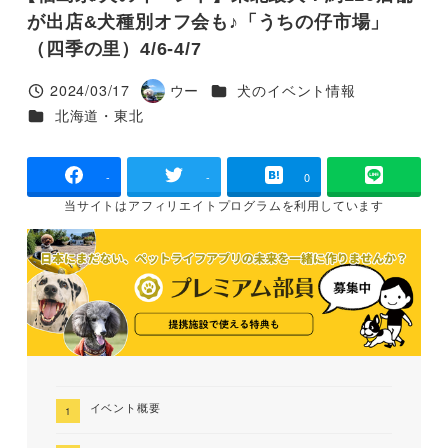
が出店&犬種別オフ会も♪「うちの仔市場」
（四季の里）4/6-4/7
カテゴリー
2024/03/17
ウー
犬のイベント情報
投稿日
著
カテゴリー
北海道・東北
者
-
-
0
当サイトは
アフィリエイトプログラムを
利用しています
イベント概要