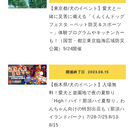
【東京都/犬のイベント】愛犬と一
緒に災害に備える「くんくんドッグ
フェスタ ～ペット防災＆スポーツ
～」体験プログラムやキッチンカー
も！（国営・都立東京臨海広域防災
公園）9/24開催
開催終了日
2023.08.15
【栃木県/犬のイベント】入場無
料！愛犬と遊園地で夜の夏祭り
「High！ハイ！那須ハイ夏祭り」わ
んちゃん向けの特別出店も（那須ハ
イランドパーク）7/28-7/29.8/13-
8/15