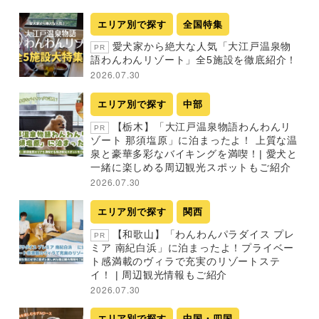
エリア別で探す
全国特集
愛犬家から絶大な人気「大江戸温泉物
PR
語わんわんリゾート」全5施設を徹底紹介！
2026.07.30
エリア別で探す
中部
【栃木】「大江戸温泉物語わんわんリ
PR
ゾート 那須塩原」に泊まったよ！ 上質な温
泉と豪華多彩なバイキングを満喫！| 愛犬と
一緒に楽しめる周辺観光スポットもご紹介
2026.07.30
エリア別で探す
関西
【和歌山】「わんわんパラダイス プレ
PR
ミア 南紀白浜」に泊まったよ！プライベー
ト感満載のヴィラで充実のリゾートステ
イ！ | 周辺観光情報もご紹介
2026.07.30
エリア別で探す
中国・四国