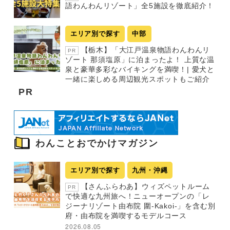
語わんわんリゾート」全5施設を徹底紹介！
エリア別で探す
中部
【栃木】「大江戸温泉物語わんわんリ
PR
ゾート 那須塩原」に泊まったよ！ 上質な温
泉と豪華多彩なバイキングを満喫！| 愛犬と
一緒に楽しめる周辺観光スポットもご紹介
PR
わんことおでかけマガジン
エリア別で探す
九州・沖縄
【さんふらわあ】ウィズペットルーム
PR
で快適な九州旅へ！ニューオープンの「レ
ジーナリゾート由布院 圍-Kakoi-」を含む別
府・由布院を満喫するモデルコース
2026.08.05