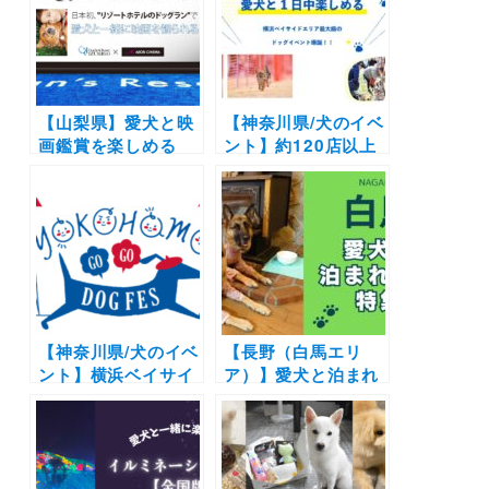
生！各ホテルごとに
ズ別ランを設置！フ
異なるデザイン＆コ
ォトジェニックな写
ンセプトのフォトブ
真が撮影できるスポ
ースも新設
ットも♩
【山梨県】愛犬と映
【神奈川県/犬のイベ
画鑑賞を楽しめる
ント】約120店以上
「dog park
の店舗が出店
CINEMA」が
「YOKOHAMA
「Wan’s Resort 山
GOGO DOG FES
中湖」にて9月9日開
2024 春」（臨港パ
催！dog park無料開
ーク）天然芝ドッグ
放＆プロカメラマン
ランも！4/20-4/21
のフォトサービスも
【神奈川県/犬のイベ
【長野（白馬エリ
ント】横浜ベイサイ
ア）】愛犬と泊まれ
ド最大級ドッグイベ
る宿11選！温泉付き
ント！ドッグランや
のリゾートホテルか
マルシェなど1日中
らペットフレンドリ
愛犬と遊べる |
ーなペンションまで
「YOKOHAMA GO
を厳選（実際のおで