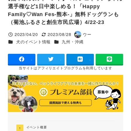
選手権など1日中楽しめる！「Happy
Family♡Wan Fes-熊本-」無料ドッグランも
（菊池ふるさと創生市民広場）4/22-23
2023/04/20
2023/08/28
ウー
投稿日
更新日
著
カテゴリー
カテゴリー
犬のイベント情報
九州・沖縄
者
-
-
-
当サイトは
アフィリエイトプログラムを
利用しています
イベント概要