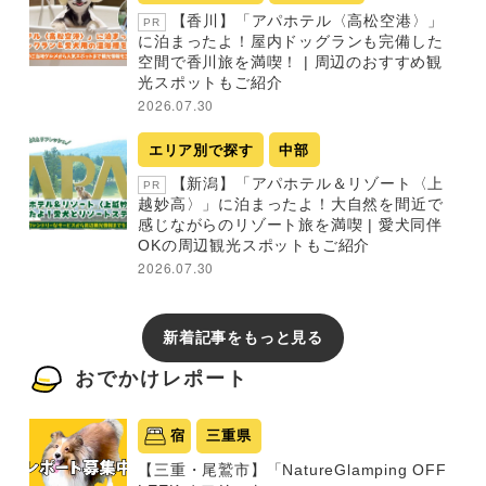
【香川】「アパホテル〈高松空港〉」
PR
に泊まったよ！屋内ドッグランも完備した
空間で香川旅を満喫！ | 周辺のおすすめ観
光スポットもご紹介
2026.07.30
エリア別で探す
中部
【新潟】「アパホテル＆リゾート〈上
PR
越妙高〉」に泊まったよ！大自然を間近で
感じながらのリゾート旅を満喫 | 愛犬同伴
OKの周辺観光スポットもご紹介
2026.07.30
新着記事をもっと見る
おでかけレポート
宿
三重県
【三重・尾鷲市】「NatureGlamping OFF