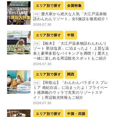
エリア別で探す
全国特集
愛犬家から絶大な人気「大江戸温泉物
PR
語わんわんリゾート」全5施設を徹底紹介！
2026.07.30
エリア別で探す
中部
【栃木】「大江戸温泉物語わんわんリ
PR
ゾート 那須塩原」に泊まったよ！ 上質な温
泉と豪華多彩なバイキングを満喫！| 愛犬と
一緒に楽しめる周辺観光スポットもご紹介
2026.07.30
エリア別で探す
関西
【和歌山】「わんわんパラダイス プレ
PR
ミア 南紀白浜」に泊まったよ！プライベー
ト感満載のヴィラで充実のリゾートステ
イ！ | 周辺観光情報もご紹介
2026.07.30
エリア別で探す
中国・四国