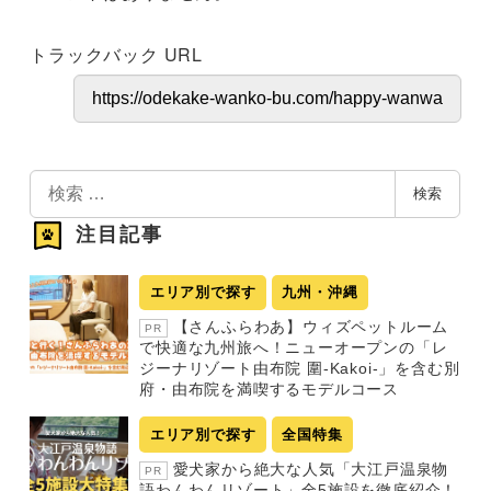
トラックバック URL
検
検索
索
注目記事
エリア別で探す
九州・沖縄
【さんふらわあ】ウィズペットルーム
PR
で快適な九州旅へ！ニューオープンの「レ
ジーナリゾート由布院 圍-Kakoi-」を含む別
府・由布院を満喫するモデルコース
エリア別で探す
全国特集
愛犬家から絶大な人気「大江戸温泉物
PR
語わんわんリゾート」全5施設を徹底紹介！