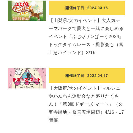
開催終了日
2024.03.16
【山梨県/犬のイベント】大人気テ
ーマパークで愛犬と一緒に楽しめる
イベント「ふじQワンぱーく2024」
ドッグタイムレース・撮影会も（富
士急ハイランド）3/16
開催終了日
2022.04.17
【大阪府/犬のイベント】マルシェ
やわんわん運動会など盛りだくさ
ん！「第3回ドギーズ マート」（久
宝寺緑地・修景広場周辺）4/16・17
開催