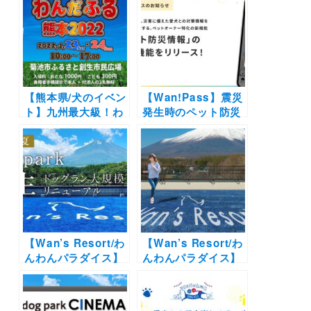
【熊本県/犬のイベン
【Wan!Pass】震災
ト】九州最大級！わ
発生時のペット防災
んこの湯や参加型イ
を支援する機能を追
ベントも盛りだくさ
加！知識や情報を学
ん「DOG FES わん
んで愛犬との同行避
だふる熊本2022」
難に備えよう！
（菊池市ふるさと創
生市民広場）4/23・
24開催
【Wan’s Resort/わ
【Wan’s Resort/わ
んわんパラダイス】
んわんパラダイス】
ドッグランを大幅リ
今夏より各施設の屋
ニューアルした
外ドッグランリニュ
「dog park」が誕
ーアルが決定！サイ