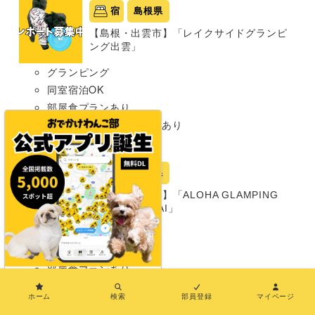
宿
島根県
【島根・出雲市】「レイクサイドグランピ
ング出雲」
グランピング
同室宿泊OK
部屋食プランあり
プライベートドッグランあり
犬種条件: 要問い合わせ
宿
茨城県
【茨城・猿島郡】「ALOHA GLAMPING
RESORT SAKAI」
グランピング
同室宿泊OK
部屋食プランあり
×
プライベートドッグランあり
ホーム
検索
部員登録
マイページ
共用ドッグランあり