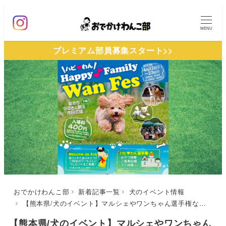
メ
イ
MENU
ン
プレミアム部員募集スタート>>
コ
ン
テ
ン
ツ
へ
移
動
おでかけわんこ部
新着記事一覧
犬のイベント情報
【熊本県/犬のイベント】マルシェやワンちゃん選手権など1日中楽しめる！「Happy Family♡Wan Fes-熊本-」無料ドッグランも（菊池ふるさと創生市民広場）4/22-23
【熊本県/犬のイベント】マルシェやワンちゃん