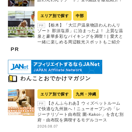
エリア別で探す
中部
【栃木】「大江戸温泉物語わんわんリ
PR
ゾート 那須塩原」に泊まったよ！ 上質な温
泉と豪華多彩なバイキングを満喫！| 愛犬と
一緒に楽しめる周辺観光スポットもご紹介
PR
わんことおでかけマガジン
エリア別で探す
九州・沖縄
【さんふらわあ】ウィズペットルーム
PR
で快適な九州旅へ！ニューオープンの「レ
ジーナリゾート由布院 圍-Kakoi-」を含む別
府・由布院を満喫するモデルコース
2026.08.07