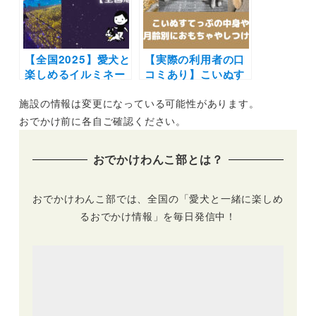
GO DOG FES
かけレポートあり）
2022」（臨港パー
ク）4/16・17開催！
【全国2025】愛犬と
【実際の利用者の口
楽しめるイルミネー
コミあり】こいぬす
ションスポット20
てっぷの中身や評判
施設の情報は変更になっている可能性があります。
選！イベント情報も
は？気になる内容を
満載 | わんこと冬の
月齢別について調べ
おでかけ前に各自ご確認ください。
特別な景色に会いに
てみた！お得な定期
行こう♪（おでかけ
購入で毎月しつけと
おでかけわんこ部とは？
レポートあり）
発見を楽しもう♪
おでかけわんこ部では、全国の「愛犬と一緒に楽しめ
るおでかけ情報」を毎日発信中！