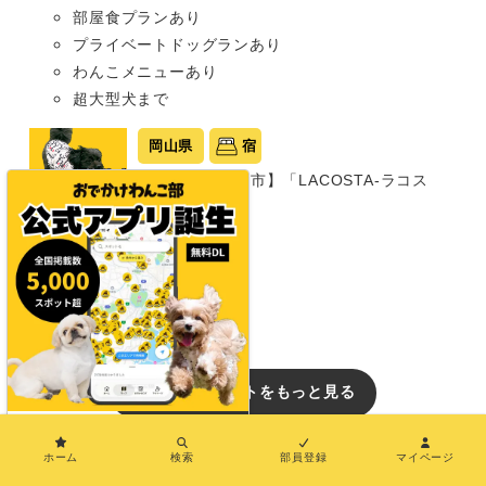
部屋食プランあり
プライベートドッグランあり
わんこメニューあり
超大型犬まで
岡山県
宿
【岡山・瀬戸内市】「LACOSTA-ラコス
タ-」
グランピング
同室宿泊OK
部屋食プランあり
中型犬まで
おでかけレポートをもっと見る
×
イベント
ホーム
検索
部員登録
マイページ
【兵庫/犬のイベント】愛犬ときらめく夏の