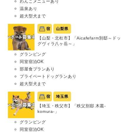
わんこメニューあり
温泉あり
超大型犬まで
宿
山梨県
【山梨・北杜市】「Aicafefarm別邸～ドッ
グヴィラ八ヶ岳～」
グランピング
同室宿泊OK
部屋食プランあり
プライベートドッグランあり
超大型犬まで
宿
埼玉県
【埼玉・秩父市】「秩父別邸 木叢-
komura-」
グランピング
同室宿泊OK