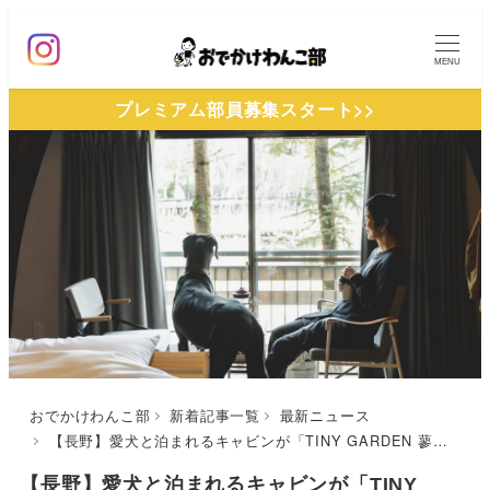
メ
イ
MENU
ン
プレミアム部員募集スタート>>
コ
ン
テ
ン
ツ
へ
移
動
おでかけわんこ部
新着記事一覧
最新ニュース
【長野】愛犬と泊まれるキャビンが「TINY GARDEN 蓼科」に登場！デイキャンプを楽しめる芝生エリア＆テラス席わんこOKのカフェもあり！
【長野】愛犬と泊まれるキャビンが「TINY