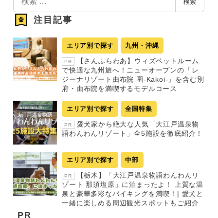
検索
索
注目記事
エリア別で探す
九州・沖縄
【さんふらわあ】ウィズペットルーム
PR
で快適な九州旅へ！ニューオープンの「レ
ジーナリゾート由布院 圍-Kakoi-」を含む別
府・由布院を満喫するモデルコース
エリア別で探す
全国特集
愛犬家から絶大な人気「大江戸温泉物
PR
語わんわんリゾート」全5施設を徹底紹介！
エリア別で探す
中部
【栃木】「大江戸温泉物語わんわんリ
PR
ゾート 那須塩原」に泊まったよ！ 上質な温
泉と豪華多彩なバイキングを満喫！| 愛犬と
一緒に楽しめる周辺観光スポットもご紹介
PR