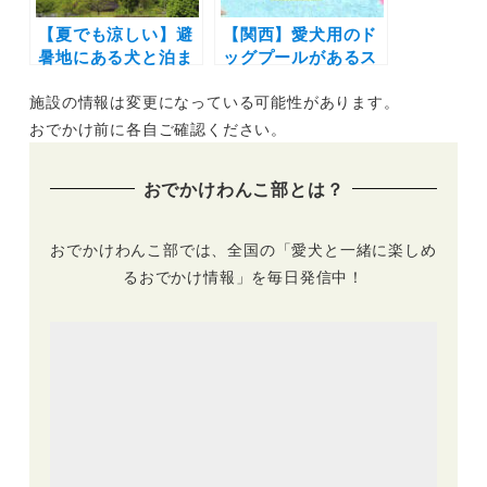
ン
【夏でも涼しい】避
【関西】愛犬用のド
暑地にある犬と泊ま
ッグプールがあるス
れる宿特集！那須高
ポット15選！ 室内
施設の情報は変更になっている可能性があります。
原や軽井沢・奥日光
ドッグランやドッグ
や勝浦など8エリア
カフェ併設の施設な
おでかけ前に各自ご確認ください。
を厳選
どを厳選（おでかけ
レポートあり）
おでかけわんこ部とは？
おでかけわんこ部では、全国の「愛犬と一緒に楽しめ
るおでかけ情報」を毎日発信中！