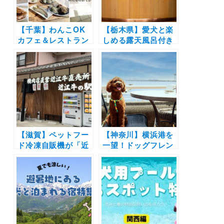
HOUSE -」2022年5
月20日オープン
【千葉】わんこOK
【栃木県】愛犬と楽
カフェ＆レストラン
しめる露天風呂付き
19選｜ドッグラン併
新客室が「ホテル フ
設店や豪快な海鮮丼
ォレストヒルズ那
にラーメンも！実際
須」に登場！わんち
のおでかけレポをエ
ゃん専用の露天風呂
リア別に紹介します
も
♪
【滋賀】ペットフー
【神奈川】横浜港を
ド冷凍自販機が「近
一望！ドッグフレン
江牛の駅」に登場！
ドリーテラスが「ヨ
犬用近江牛ジャーキ
コハマ グランド イ
ーの無料配布キャン
ンターコンチネンタ
ペーン開催（期間限
ル ホテル」に登場 |
定）
愛犬と一緒にホテル
の味を♪2022年3月
26日期間限定オープ