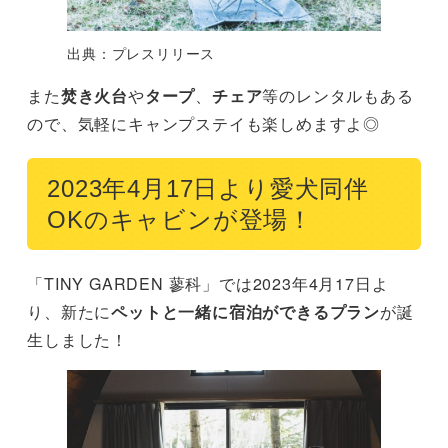
出典：プレスリリース
また
焚き火台
や
タープ
、
チェア
等のレンタルもある
ので、気軽にキャンプステイも楽しめますよ◎
2023年4月17日より愛犬同伴
OKのキャビンが登場！
「TINY GARDEN 蓼科」では2023年4月17日よ
り、新たに
ペットと一緒に宿泊ができるプラン
が誕
生しました！