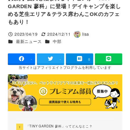
GARDEN 蓼科」に登場！デイキャンプを楽し
める芝生エリア＆テラス席わんこOKのカフェ
もあり！
2023/04/19
2024/12/11
lisa
投稿日
更新日
著
カテゴリー
カテゴリー
最新ニュース
中部
者
-
-
0
当サイトは
アフィリエイトプログラムを
利用しています
「TINY GARDEN 蓼科」ってどんなとこ？