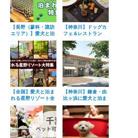
【長野（蓼科・諏訪
【神奈川】ドッグカ
エリア）】愛犬と泊
フェ＆レストラン
まれる宿15選！超大
「Latere Garden」
型犬ウェルカムの宿
から愛犬と楽しめる
からドッグラン完備
季節の創作ディナー
の宿までを厳選（お
コースが誕生！豪華
でかけレポートあ
賞品が当たる1周年
り）
大感謝祭も
【全国】愛犬と泊ま
【神奈川】鎌倉・由
れる星野リゾート全
比ヶ浜に愛犬と泊ま
42施設大特集！実際
れるオーベルジュ
のお泊まり写真レポ
OPEN | 100席ある
や口コミも | 大切な
テラス席レストラン
ペットと特別な旅行
もペット可で犬用メ
を楽しもう♪
ニューも♪「BIRD
HOTEL – GARDEN