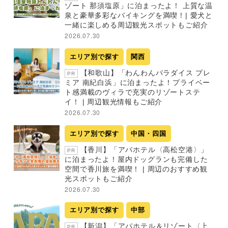
ゾート 那須塩原」に泊まったよ！ 上質な温
泉と豪華多彩なバイキングを満喫！| 愛犬と
一緒に楽しめる周辺観光スポットもご紹介
2026.07.30
エリア別で探す
関西
【和歌山】「わんわんパラダイス プレ
PR
ミア 南紀白浜」に泊まったよ！プライベー
ト感満載のヴィラで充実のリゾートステ
イ！ | 周辺観光情報もご紹介
2026.07.30
エリア別で探す
中国・四国
【香川】「アパホテル〈高松空港〉」
PR
に泊まったよ！屋内ドッグランも完備した
空間で香川旅を満喫！ | 周辺のおすすめ観
光スポットもご紹介
2026.07.30
エリア別で探す
中部
【新潟】「アパホテル＆リゾート〈上
PR