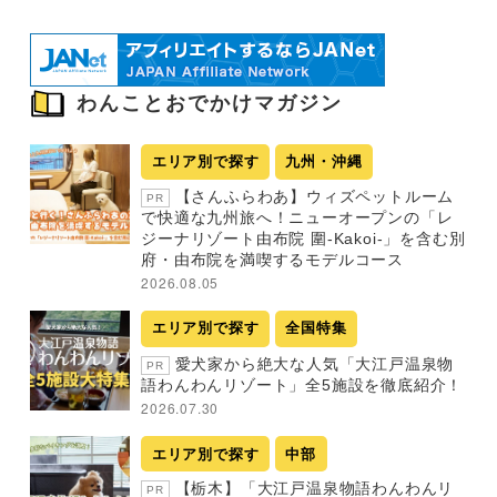
わんことおでかけマガジン
エリア別で探す
九州・沖縄
【さんふらわあ】ウィズペットルーム
PR
で快適な九州旅へ！ニューオープンの「レ
ジーナリゾート由布院 圍-Kakoi-」を含む別
府・由布院を満喫するモデルコース
2026.08.05
エリア別で探す
全国特集
愛犬家から絶大な人気「大江戸温泉物
PR
語わんわんリゾート」全5施設を徹底紹介！
2026.07.30
エリア別で探す
中部
【栃木】「大江戸温泉物語わんわんリ
PR