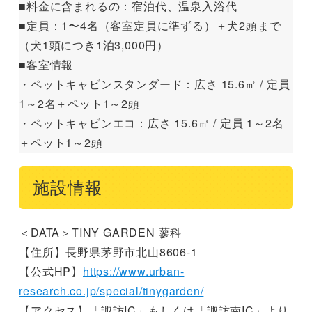
■料金に含まれるの：宿泊代、温泉入浴代
■定員：1〜4名（客室定員に準ずる）＋犬2頭まで
（犬1頭につき1泊3,000円）
■客室情報
・ペットキャビンスタンダード：広さ 15.6㎡ / 定員
1～2名＋ペット1～2頭
・ペットキャビンエコ：広さ 15.6㎡ / 定員 1～2名
＋ペット1～2頭
施設情報
＜DATA＞TINY GARDEN 蓼科
【住所】長野県茅野市北山8606-1
【公式HP】
https://www.urban-
research.co.jp/special/tinygarden/
【アクセス】「諏訪IC」もしくは「諏訪南IC」より