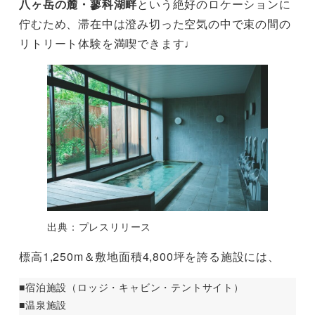
八ヶ岳の麓・蓼科湖畔
という絶好のロケーションに
佇むため、滞在中は澄み切った空気の中で束の間の
リトリート体験を満喫できます♩
出典：プレスリリース
標高1,250m＆敷地面積4,800坪を誇る施設には、
■宿泊施設（ロッジ・キャビン・テントサイト）
■温泉施設