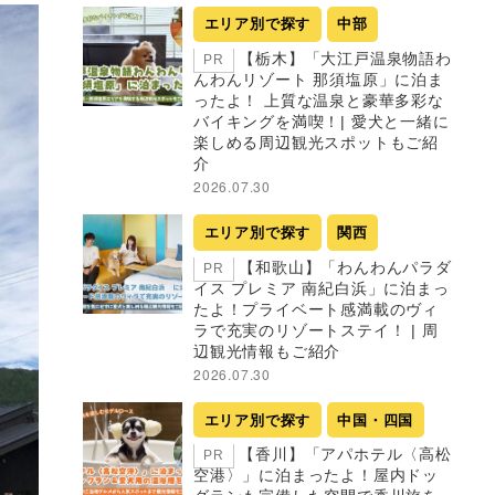
エリア別で探す
中部
【栃木】「大江戸温泉物語わ
PR
んわんリゾート 那須塩原」に泊ま
ったよ！ 上質な温泉と豪華多彩な
バイキングを満喫！| 愛犬と一緒に
楽しめる周辺観光スポットもご紹
介
2026.07.30
エリア別で探す
関西
【和歌山】「わんわんパラダ
PR
イス プレミア 南紀白浜」に泊まっ
たよ！プライベート感満載のヴィ
ラで充実のリゾートステイ！ | 周
辺観光情報もご紹介
2026.07.30
エリア別で探す
中国・四国
【香川】「アパホテル〈高松
PR
空港〉」に泊まったよ！屋内ドッ