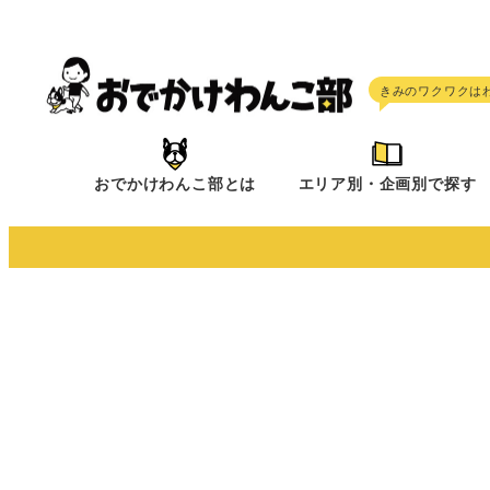
メ
イ
ン
コ
ン
テ
おでかけわんこ部とは
エリア別・企画別で探す
ン
ツ
へ
移
動