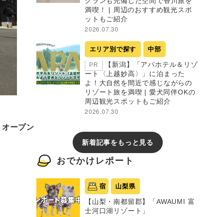
グランも完備した空間で香川旅を
満喫！ | 周辺のおすすめ観光スポ
ットもご紹介
2026.07.30
エリア別で探す
中部
【新潟】「アパホテル＆リゾ
PR
ート〈上越妙高〉」に泊まった
よ！大自然を間近で感じながらの
リゾート旅を満喫 | 愛犬同伴OKの
周辺観光スポットもご紹介
2026.07.30
）オープン
新着記事をもっと見る
おでかけレポート
宿
山梨県
【山梨・南都留郡】「AWAUMI 富
士河口湖リゾート」