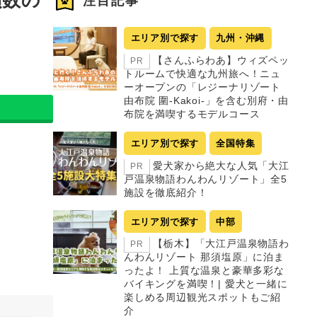
注目記事
エリア別で探す
九州・沖縄
【さんふらわあ】ウィズペッ
PR
トルームで快適な九州旅へ！ニュ
ーオープンの「レジーナリゾート
由布院 圍-Kakoi-」を含む別府・由
布院を満喫するモデルコース
エリア別で探す
全国特集
愛犬家から絶大な人気「大江
PR
戸温泉物語わんわんリゾート」全5
施設を徹底紹介！
エリア別で探す
中部
【栃木】「大江戸温泉物語わ
PR
んわんリゾート 那須塩原」に泊ま
ったよ！ 上質な温泉と豪華多彩な
バイキングを満喫！| 愛犬と一緒に
楽しめる周辺観光スポットもご紹
介