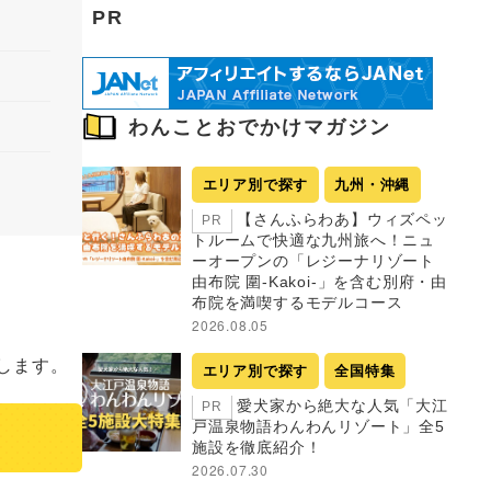
PR
わんことおでかけマガジン
エリア別で探す
九州・沖縄
【さんふらわあ】ウィズペッ
PR
トルームで快適な九州旅へ！ニュ
ーオープンの「レジーナリゾート
由布院 圍-Kakoi-」を含む別府・由
布院を満喫するモデルコース
2026.08.05
します。
エリア別で探す
全国特集
愛犬家から絶大な人気「大江
PR
戸温泉物語わんわんリゾート」全5
施設を徹底紹介！
2026.07.30