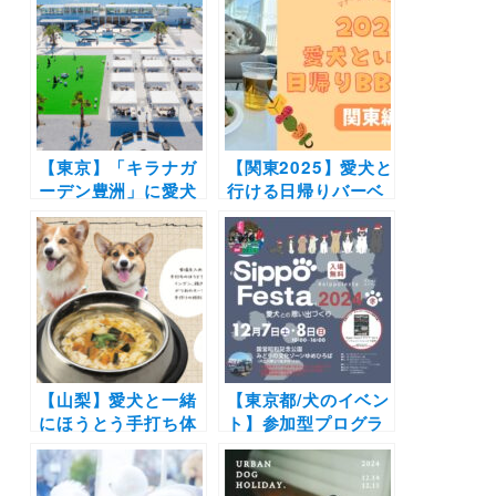
へ！わんこ大歓迎初
ガーデン豊洲」で期
回イベント開催 | 限
間限定のキャンペー
定フォトブースやフ
ン「冬キラナ」が開
ォトコンテストも
催！
♪（キラナガーデン
豊洲）2/11
【東京】「キラナガ
【関東2025】愛犬と
ーデン豊洲」に愛犬
行ける日帰りバーベ
と記念日ランチが堪
キュー場12選 | ドッ
能できるレストラン
グラン付きやラグジ
「CREA(クレア)」
ュアリーな施設も！
が1月16日リニュー
（おでかけレポあ
アルオープン！ドッ
り）
グランも併設
【山梨】愛犬と一緒
【東京都/犬のイベン
にほうとう手打ち体
ト】参加型プログラ
験教室（毎月11日）
ムも盛りだくさん
&ドッグラン
「Sippo Festa
OPEN！「海鮮ほう
2024冬」（国営昭和