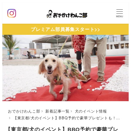
メ
イ
MENU
ン
プレミアム部員募集スタート>>
コ
ン
テ
ン
ツ
へ
移
動
おでかけわんこ部
新着記事一覧
犬のイベント情報
【東京都/犬のイベント】BBQ予約で豪華プレゼントも！「2周年感謝祭キラナBIGわんわんデー」（キラナガーデン豊洲）2/9
【東京都/犬のイベント】BBQ予約で豪華プレ