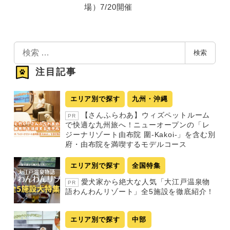
場）7/20開催
検
検索
索
注目記事
エリア別で探す
九州・沖縄
【さんふらわあ】ウィズペットルーム
PR
で快適な九州旅へ！ニューオープンの「レ
ジーナリゾート由布院 圍-Kakoi-」を含む別
府・由布院を満喫するモデルコース
エリア別で探す
全国特集
愛犬家から絶大な人気「大江戸温泉物
PR
語わんわんリゾート」全5施設を徹底紹介！
エリア別で探す
中部