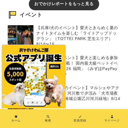
おでかけレポートをもっと見る
イベント
【兵庫/犬のイベント】愛犬ときらめく夏の
ナイトタイムを楽しむ「ライトアップドッ
グラン」（TOTTEI PARK 芝生エリア）
8/14〜16
【福岡/犬のイベント】愛犬と楽しめる参加
型イベントが満載！ 国内最大級ペットイベ
ント「Pet博 2026 福岡」（みずほPayPay
ドーム）8/8～9
【8/14～15/犬のイベント】マルシェやアク
ティビティも！ 河川敷で夕涼み「犬市場夜
市 2026」（岡崎城公園乙川河川緑地）8/14
～15
×
ホーム
検索
部員登録
マイページ
イベントをもっと見る