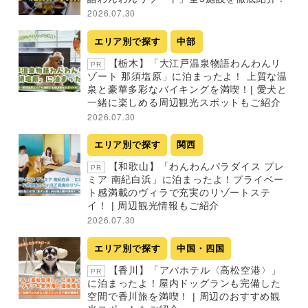
2026.07.30
エリア別で探す
中部
【栃木】「大江戸温泉物語わんわんリ
PR
ゾート 那須塩原」に泊まったよ！ 上質な温
泉と豪華多彩なバイキングを満喫！| 愛犬と
一緒に楽しめる周辺観光スポットもご紹介
2026.07.30
エリア別で探す
関西
【和歌山】「わんわんパラダイス プレ
PR
ミア 南紀白浜」に泊まったよ！プライベー
ト感満載のヴィラで充実のリゾートステ
イ！ | 周辺観光情報もご紹介
2026.07.30
エリア別で探す
中国・四国
【香川】「アパホテル〈高松空港〉」
PR
に泊まったよ！屋内ドッグランも完備した
空間で香川旅を満喫！ | 周辺のおすすめ観