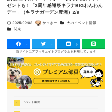
ゼントも！「2周年感謝祭キラナBIGわんわん
デー」（キラナガーデン豊洲）2/9
カテゴリー
2025/02/02
かっきー
犬のイベント情報
投稿日
著
カテゴリー
関東
者
-
-
0
当サイトは
アフィリエイトプログラムを
利用しています
イベント概要