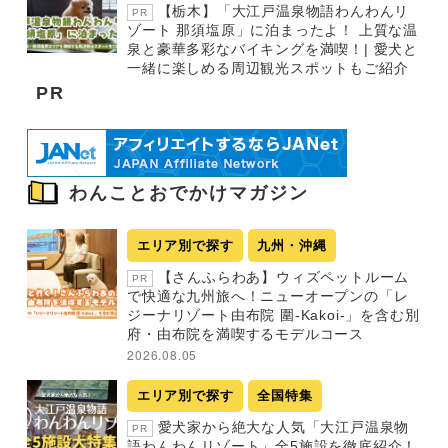
【栃木】「大江戸温泉物語わんわんリ
PR
ゾート 那須塩原」に泊まったよ！ 上質な温
泉と豪華多彩なバイキングを満喫！| 愛犬と
一緒に楽しめる周辺観光スポットもご紹介
PR
わんことおでかけマガジン
エリア別で探す
九州・沖縄
【さんふらわあ】ウィズペットルーム
PR
で快適な九州旅へ！ニューオープンの「レ
ジーナリゾート由布院 圍-Kakoi-」を含む別
府・由布院を満喫するモデルコース
2026.08.05
エリア別で探す
全国特集
愛犬家から絶大な人気「大江戸温泉物
PR
語わんわんリゾート」全5施設を徹底紹介！