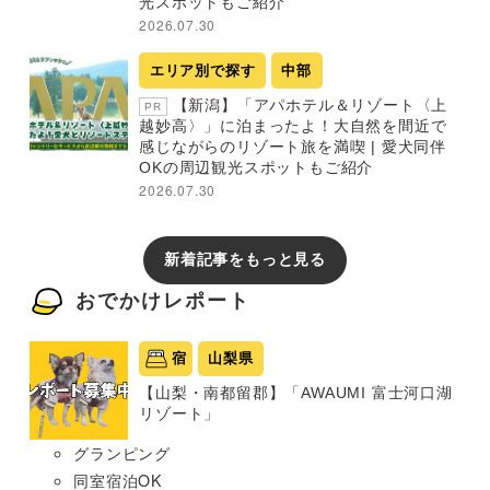
光スポットもご紹介
2026.07.30
エリア別で探す
中部
【新潟】「アパホテル＆リゾート〈上
PR
越妙高〉」に泊まったよ！大自然を間近で
感じながらのリゾート旅を満喫 | 愛犬同伴
OKの周辺観光スポットもご紹介
2026.07.30
新着記事をもっと見る
おでかけレポート
宿
山梨県
【山梨・南都留郡】「AWAUMI 富士河口湖
リゾート」
グランピング
同室宿泊OK