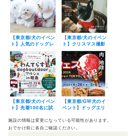
とう専門店ほうとう
記念公園みどりの文
研究所」2022年10
化ゾーンゆめひろ
月〜
ば）12/7〜12/8
【東京都/犬のイベン
【東京都/犬のイベン
ト】人気のドッグレ
ト】クリスマス撮影
ースから撮影会まで
会からワークショッ
「ビションフリーゼ
プまで「URBAN
フェスティバル
DOG HOLIDAY.
2024 クリパ」（イ
Vol.3 TOKYO」
ーノの森Dog
（N9 STUDIO）
Garden）12/15
12/14～12/15
【東京都/犬のイベン
【東京都/GW犬のイ
ト】先着100名に試
ベント】ドッグエリ
供品のプレゼントも
アや愛犬と一緒にラ
施設の情報は変更になっている可能性があります。
「わんてらす
イブ鑑賞も「肉フェ
dog&outdoorマル
ス 2024」（お台場
おでかけ前に各自ご確認ください。
シェin昭島」（モリ
特設会場）4/26-5/6