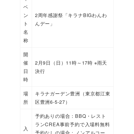
ベ
ン
2周年感謝祭「キラナBIGわんわ
ト
んデー」
名
称
開
催
2月9日（日）11時～17時 ※雨天
日
決行
時
場
キラナガーデン豊洲（東京都江東
所
区豊洲6-5-27）
予約ありの場合：BBQ・レスト
ランCREA事前予約で入場料無料
入
予約なしの場合：ノンアルコー