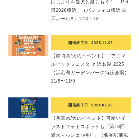
はじまりを愛犬と楽しもう！ 「Pet
博2026横浜」（パシフィコ横浜 展
示ホールA）1/10～12
開催終了日
2025.11.09
【静岡県/犬のイベント】「アニマ
ルピックフェスタ in 浜名湖 2025」
（浜名湖ガーデンパーク特設会場）
11/8〜11/9
開催終了日
2024.07.20
【兵庫県/犬のイベント】可愛いイ
ラストフォトスポットも「第18回
愛犬マルシェin神戸」（名谷駅前広