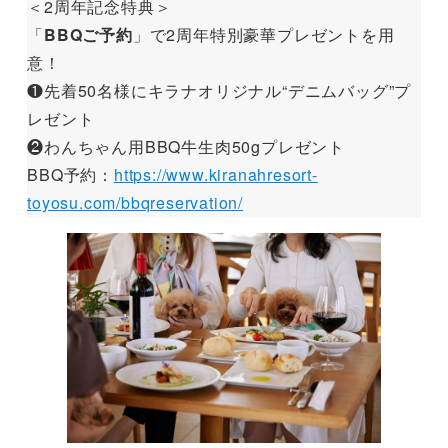
＜2周年記念特典＞
「
BBQご予約
」で2周年特別豪華プレゼントを用
意！
❶先着50名様にキラナオリジナル“デニムバッグ”プ
レゼント
❷わんちゃん用BBQ牛生肉50gプレゼント
BBQ予約：
https://www.kiranahresort-
toyosu.com/bbqreservation/