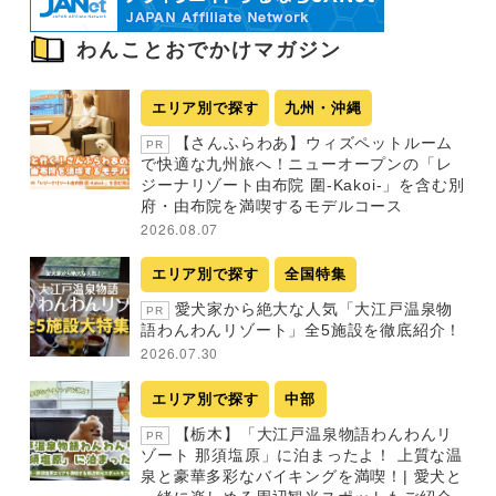
わんことおでかけマガジン
エリア別で探す
九州・沖縄
【さんふらわあ】ウィズペットルーム
PR
で快適な九州旅へ！ニューオープンの「レ
ジーナリゾート由布院 圍-Kakoi-」を含む別
府・由布院を満喫するモデルコース
2026.08.07
エリア別で探す
全国特集
愛犬家から絶大な人気「大江戸温泉物
PR
語わんわんリゾート」全5施設を徹底紹介！
2026.07.30
エリア別で探す
中部
【栃木】「大江戸温泉物語わんわんリ
PR
ゾート 那須塩原」に泊まったよ！ 上質な温
泉と豪華多彩なバイキングを満喫！| 愛犬と