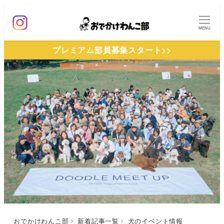
メ
イ
MENU
ン
プレミアム部員募集スタート>>
コ
ン
テ
ン
ツ
へ
移
動
おでかけわんこ部
新着記事一覧
犬のイベント情報