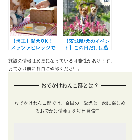
PARADE 2025」
リー宿での時間を満
（長井海の手公園 ソ
喫！ラ・ピーニャ コ
レイユの丘）1/25～
ーヒー～ゆるり熱海
1/26
with DOGS～伊豆山
神社～GOOD DAY
CAFE
【埼玉】愛犬OK！
【茨城県/犬のイベン
メッツァビレッジで
ト】この日だけは温
湖畔のカフェショッ
室内もペット入室
施設の情報は変更になっている可能性があります。
プが期間限定オープ
OK「ペットフレン
ン！ドッグラン併設
ドリーデイズ」（い
おでかけ前に各自ご確認ください。
＆わんちゃんと同じ
ばらきフラワーパー
メニューが楽しめる
ク）2/1〜2/2
おでかけわんこ部とは？
｜1月21日（土）～
4月16日（日）
おでかけわんこ部では、全国の「愛犬と一緒に楽しめ
るおでかけ情報」を毎日発信中！