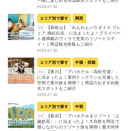
一緒に楽しめる周辺観光スポットもご紹介
2026.07.30
エリア別で探す
関西
【和歌山】「わんわんパラダイス プレ
PR
ミア 南紀白浜」に泊まったよ！プライベー
ト感満載のヴィラで充実のリゾートステ
イ！ | 周辺観光情報もご紹介
2026.07.30
エリア別で探す
中国・四国
【香川】「アパホテル〈高松空港〉」
PR
に泊まったよ！屋内ドッグランも完備した
空間で香川旅を満喫！ | 周辺のおすすめ観
光スポットもご紹介
2026.07.30
エリア別で探す
中部
【新潟】「アパホテル＆リゾート〈上
PR
越妙高〉」に泊まったよ！大自然を間近で
感じながらのリゾート旅を満喫 | 愛犬同伴