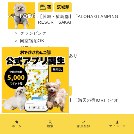
宿
茨城県
【茨城・猿島郡】「ALOHA GLAMPING
RESORT SAKAI」
グランピング
同室宿泊OK
部屋食プランあり
プライベートドッグランあり
共用ドッグランあり
わんこメニューあり
超大型犬まで
宿
岐阜県
【岐阜・郡上市】「満天の宿IORI（イオ
リ）」
グランピング
×
同室宿泊OK
ホーム
検索
部員登録
マイページ
部屋食プランあり