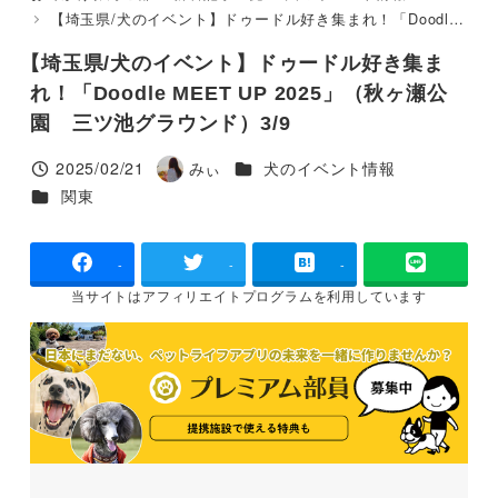
【埼玉県/犬のイベント】ドゥードル好き集まれ！「Doodle MEET UP 2025」（秋ヶ瀬公園 三ツ池グラウンド）3/9
【埼玉県/犬のイベント】ドゥードル好き集ま
れ！「Doodle MEET UP 2025」（秋ヶ瀬公
園 三ツ池グラウンド）3/9
カテゴリー
2025/02/21
みぃ
犬のイベント情報
投稿日
著
カテゴリー
関東
者
-
-
-
当サイトは
アフィリエイトプログラムを
利用しています