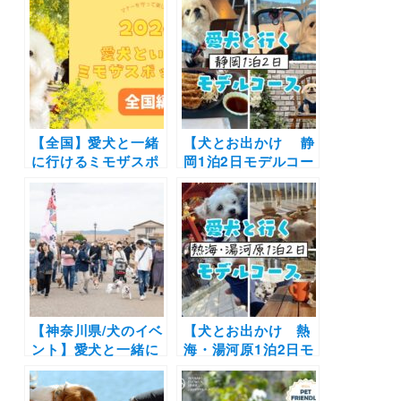
イガニや松葉ガニな
ンちゃん用風呂やド
ど冬の味覚を味わお
ッグラン完備の施設
う♪
も（おでかけレポー
トあり）
【全国】愛犬と一緒
【犬とお出かけ 静
に行けるミモザスポ
岡1泊2日モデルコー
ット9選！期間限定
ス】浜名湖満喫旅！
イベントからドッグ
浜名湖ガーデンパー
フレンドリーな施設
ク～沖縄cafe果報～
までをご紹介（おで
浜名湖遊覧クルーズ
かけレポートあり）
～KAREN浜名湖
with Dog
【神奈川県/犬のイベ
【犬とお出かけ 熱
ント】愛犬と一緒に
海・湯河原1泊2日モ
ゴーカートに乗れ
デルコース】グルメ
る！「SOLEIL DOG
旅やドッグフレンド