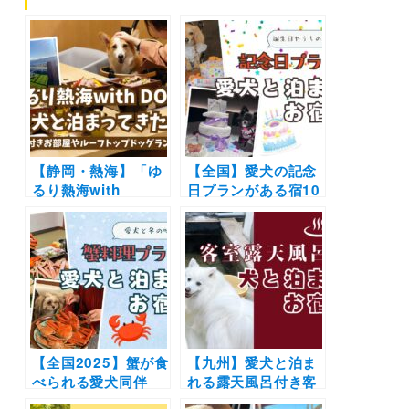
【静岡・熱海】「ゆ
【全国】愛犬の記念
るり熱海with
日プランがある宿10
DOGS」に愛犬と泊
選！お誕生日からう
まってきたよ！露天
ちの子記念日までに
風呂付きお部屋やル
おすすめの施設をご
ーフトップドッグラ
紹介（実際のおでか
ンを大満喫
けレポートあり）
【全国2025】蟹が食
【九州】愛犬と泊ま
べられる愛犬同伴
れる露天風呂付き客
OKの宿10選！ズワ
室のある宿10選！ワ