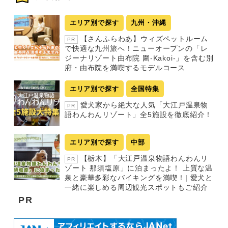
エリア別で探す
九州・沖縄
【さんふらわあ】ウィズペットルーム
PR
で快適な九州旅へ！ニューオープンの「レ
ジーナリゾート由布院 圍-Kakoi-」を含む別
府・由布院を満喫するモデルコース
エリア別で探す
全国特集
愛犬家から絶大な人気「大江戸温泉物
PR
語わんわんリゾート」全5施設を徹底紹介！
エリア別で探す
中部
【栃木】「大江戸温泉物語わんわんリ
PR
ゾート 那須塩原」に泊まったよ！ 上質な温
泉と豪華多彩なバイキングを満喫！| 愛犬と
一緒に楽しめる周辺観光スポットもご紹介
PR