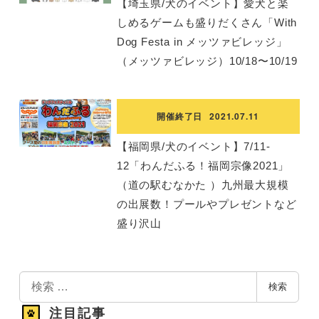
【埼玉県/犬のイベント】愛犬と楽
しめるゲームも盛りだくさん「With
Dog Festa in メッツァビレッジ」
（メッツァビレッジ）10/18〜10/19
開催終了日
2021.07.11
【福岡県/犬のイベント】7/11-
12「わんだふる！福岡宗像2021」
（道の駅むなかた ）九州最大規模
の出展数！プールやプレゼントなど
盛り沢山
検
検索
索
注目記事