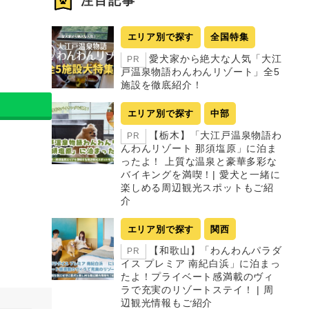
注目記事
エリア別で探す
全国特集
愛犬家から絶大な人気「大江
PR
戸温泉物語わんわんリゾート」全5
施設を徹底紹介！
エリア別で探す
中部
【栃木】「大江戸温泉物語わ
PR
んわんリゾート 那須塩原」に泊ま
ったよ！ 上質な温泉と豪華多彩な
バイキングを満喫！| 愛犬と一緒に
楽しめる周辺観光スポットもご紹
介
エリア別で探す
関西
【和歌山】「わんわんパラダ
PR
イス プレミア 南紀白浜」に泊まっ
たよ！プライベート感満載のヴィ
ラで充実のリゾートステイ！ | 周
辺観光情報もご紹介