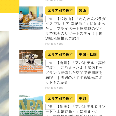
エリア別で探す
関西
【和歌山】「わんわんパラダ
PR
イス プレミア 南紀白浜」に泊まっ
たよ！プライベート感満載のヴィ
ラで充実のリゾートステイ！ | 周
辺観光情報もご紹介
2026.07.30
エリア別で探す
中国・四国
【香川】「アパホテル〈高松
PR
空港〉」に泊まったよ！屋内ドッ
グランも完備した空間で香川旅を
満喫！ | 周辺のおすすめ観光スポ
ットもご紹介
2026.07.30
エリア別で探す
中部
【新潟】「アパホテル＆リゾ
PR
ート〈上越妙高〉」に泊まった