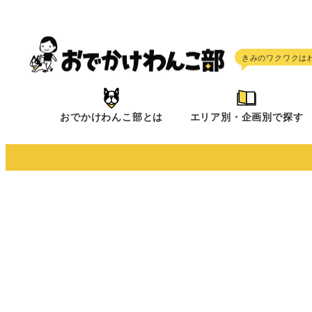
メ
イ
ン
コ
ン
テ
おでかけわんこ部とは
エリア別・企画別で探す
ン
ツ
へ
移
動