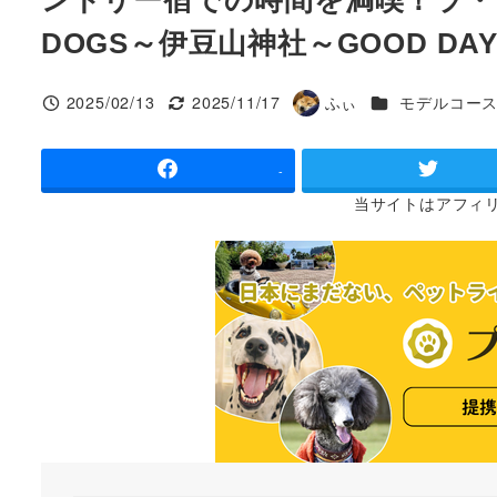
DOGS～伊豆山神社～GOOD DAY
カテゴリー
2025/02/13
2025/11/17
ふぃ
モデルコー
投稿日
更新日
著
者
-
当サイトは
アフィ