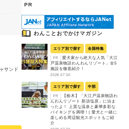
PR
わんことおでかけマガジン
エリア別で探す
全国特集
愛犬家から絶大な人気「大江
PR
戸温泉物語わんわんリゾート」全5
ャサンド
施設を徹底紹介！
2026.07.30
エリア別で探す
中部
【栃木】「大江戸温泉物語わ
PR
んわんリゾート 那須塩原」に泊ま
ったよ！ 上質な温泉と豪華多彩な
バイキングを満喫！| 愛犬と一緒に
楽しめる周辺観光スポットもご紹
介
2026.07.30