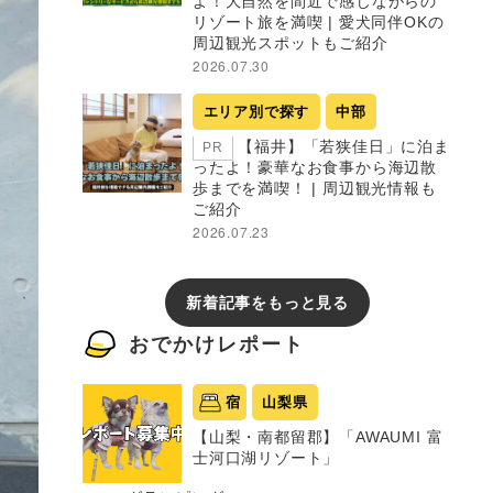
よ！大自然を間近で感じながらの
リゾート旅を満喫 | 愛犬同伴OKの
周辺観光スポットもご紹介
2026.07.30
エリア別で探す
中部
【福井】「若狭佳日」に泊ま
PR
ったよ！豪華なお食事から海辺散
歩までを満喫！ | 周辺観光情報も
ご紹介
2026.07.23
新着記事をもっと見る
おでかけレポート
宿
山梨県
【山梨・南都留郡】「AWAUMI 富
士河口湖リゾート」