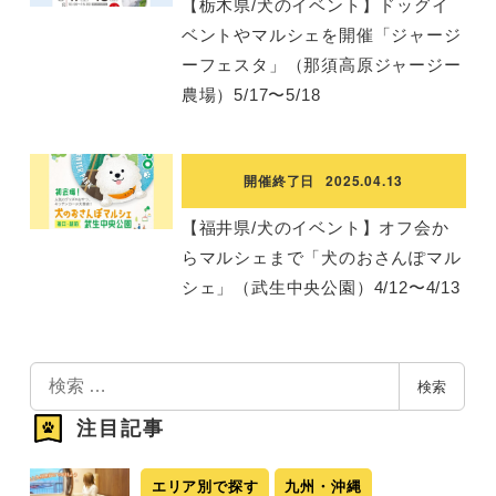
【栃木県/犬のイベント】ドッグイ
ベントやマルシェを開催「ジャージ
ーフェスタ」（那須高原ジャージー
農場）5/17〜5/18
開催終了日
2025.04.13
【福井県/犬のイベント】オフ会か
らマルシェまで「犬のおさんぽマル
シェ」（武生中央公園）4/12〜4/13
検
検索
索
注目記事
エリア別で探す
九州・沖縄