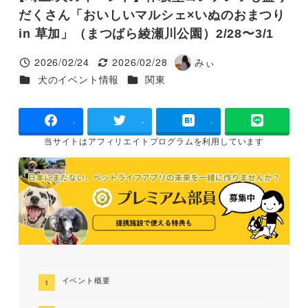
だくさん「おいしいマルシェ×いぬのおまつり
in 草加」（まつばら綾瀬川公園）2/28〜3/1
2026/02/24
2026/02/28
みぃ
投稿日
更新日
著
カテゴリー
カテゴリー
犬のイベント情報
関東
者
-
-
-
当サイトは
アフィリエイトプログラムを
利用しています
イベント概要