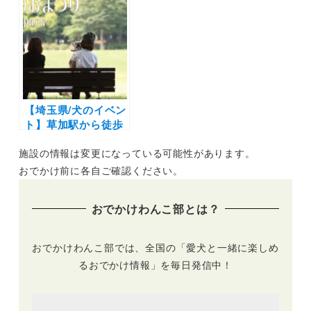
験企画も「おいしい
犬用近江牛ジャーキ
マルシェ×いぬのお
ーの無料配布キャン
まつり in 草加」
ペーン開催（期間限
（まつばら綾瀬川公
定）
園）3/2-3/3
【埼玉県/犬のイベン
ト】草加駅から徒歩
３分！愛犬と飼い主
施設の情報は変更になっている可能性があります。
のためのイベント
「いぬのおまつり」
おでかけ前に各自ご確認ください。
（SOSOPARK）
1/30開催〜犬グッズ
おでかけわんこ部とは？
販売やキッチンカー
も〜
おでかけわんこ部では、全国の「愛犬と一緒に楽しめ
るおでかけ情報」を毎日発信中！