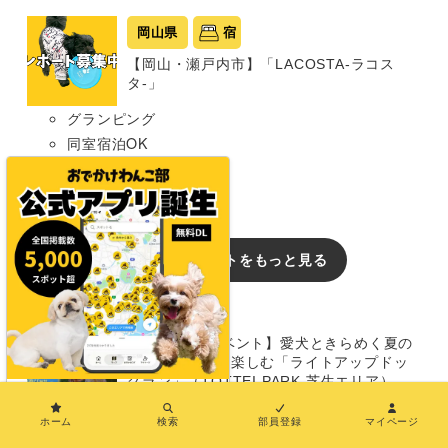
岡山県
宿
【岡山・瀬戸内市】「LACOSTA-ラコス
タ-」
グランピング
同室宿泊OK
部屋食プランあり
中型犬まで
おでかけレポートをもっと見る
イベント
【兵庫/犬のイベント】愛犬ときらめく夏の
ナイトタイムを楽しむ「ライトアップドッ
グラン」（TOTTEI PARK 芝生エリア）
×
8/14〜16
ホーム
検索
部員登録
マイページ