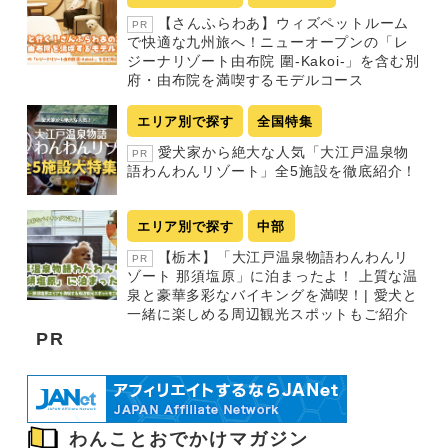
【さんふらわあ】ウィズペットルーム
PR
で快適な九州旅へ！ニューオープンの「レ
ジーナリゾート由布院 圍-Kakoi-」を含む別
府・由布院を満喫するモデルコース
エリア別で探す
全国特集
愛犬家から絶大な人気「大江戸温泉物
PR
語わんわんリゾート」全5施設を徹底紹介！
エリア別で探す
中部
【栃木】「大江戸温泉物語わんわんリ
PR
ゾート 那須塩原」に泊まったよ！ 上質な温
泉と豪華多彩なバイキングを満喫！| 愛犬と
一緒に楽しめる周辺観光スポットもご紹介
PR
わんことおでかけマガジン