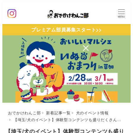
メ
イ
MENU
ン
プレミアム部員募集スタート>>
コ
ン
テ
ン
ツ
へ
移
動
おでかけわんこ部
新着記事一覧
犬のイベント情報
【埼玉/犬のイベント】体験型コンテンツも盛りだくさん「おいしいマルシェ×いぬのおまつりin 草加」（まつばら綾瀬川公園）2/28〜3/1
【埼玉/犬のイベント】体験型コンテンツも盛り