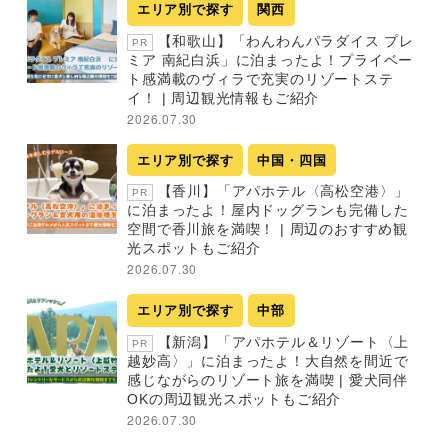
エリア別で探す
関西
【和歌山】「わんわんパラダイス プレ
PR
ミア 南紀白浜」に泊まったよ！プライベー
ト感満載のヴィラで充実のリゾートステ
イ！ | 周辺観光情報もご紹介
2026.07.30
エリア別で探す
中国・四国
【香川】「アパホテル〈高松空港〉」
PR
に泊まったよ！屋内ドッグランも完備した
空間で香川旅を満喫！ | 周辺のおすすめ観
光スポットもご紹介
2026.07.30
エリア別で探す
中部
【新潟】「アパホテル＆リゾート〈上
PR
越妙高〉」に泊まったよ！大自然を間近で
感じながらのリゾート旅を満喫 | 愛犬同伴
OKの周辺観光スポットもご紹介
2026.07.30