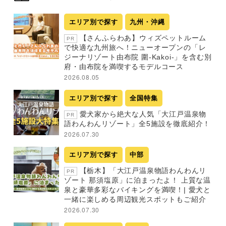
エリア別で探す
九州・沖縄
【さんふらわあ】ウィズペットルーム
PR
で快適な九州旅へ！ニューオープンの「レ
ジーナリゾート由布院 圍-Kakoi-」を含む別
府・由布院を満喫するモデルコース
2026.08.05
エリア別で探す
全国特集
愛犬家から絶大な人気「大江戸温泉物
PR
語わんわんリゾート」全5施設を徹底紹介！
2026.07.30
エリア別で探す
中部
【栃木】「大江戸温泉物語わんわんリ
PR
ゾート 那須塩原」に泊まったよ！ 上質な温
泉と豪華多彩なバイキングを満喫！| 愛犬と
一緒に楽しめる周辺観光スポットもご紹介
2026.07.30