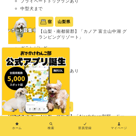
プライベートドッグランあり
中型犬まで
宿
山梨県
【山梨・南都留郡】「カノア 富士山中湖 グ
ランピングリゾート」
グランピング
同室宿泊OK
部屋食プランあり
プライベートドッグランあり
わんこメニューあり
温泉あり
超大型犬まで
宿
山梨県
【山梨・北杜市】「Aicafefarm別邸～ドッ
×
グヴィラ八ヶ岳～」
ホーム
検索
部員登録
マイページ
グランピング