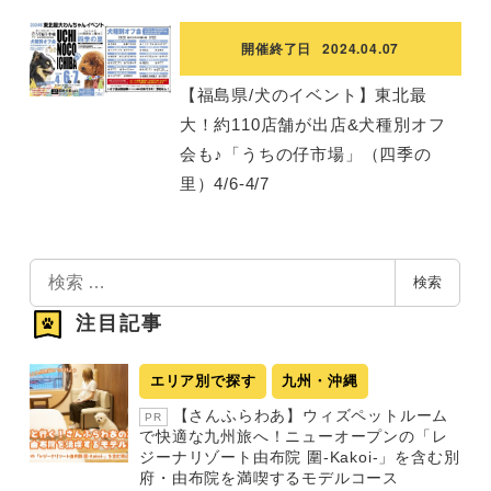
開催終了日
2024.04.07
【福島県/犬のイベント】東北最
大！約110店舗が出店&犬種別オフ
会も♪「うちの仔市場」（四季の
里）4/6-4/7
検
検索
索
注目記事
エリア別で探す
九州・沖縄
【さんふらわあ】ウィズペットルーム
PR
で快適な九州旅へ！ニューオープンの「レ
ジーナリゾート由布院 圍-Kakoi-」を含む別
府・由布院を満喫するモデルコース