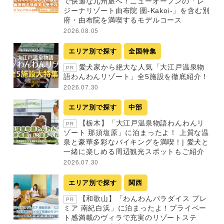
で快適な九州旅へ！ニューオープンの「レ
ジーナリゾート由布院 圍-Kakoi-」を含む別
府・由布院を満喫するモデルコース
2026.08.05
エリア別で探す
全国特集
愛犬家から絶大な人気「大江戸温泉物
PR
語わんわんリゾート」全5施設を徹底紹介！
2026.07.30
エリア別で探す
中部
【栃木】「大江戸温泉物語わんわんリ
PR
ゾート 那須塩原」に泊まったよ！ 上質な温
泉と豪華多彩なバイキングを満喫！| 愛犬と
一緒に楽しめる周辺観光スポットもご紹介
2026.07.30
エリア別で探す
関西
【和歌山】「わんわんパラダイス プレ
PR
ミア 南紀白浜」に泊まったよ！プライベー
ト感満載のヴィラで充実のリゾートステ