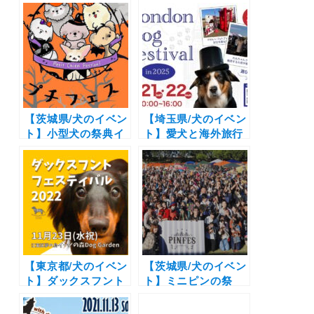
キャンドルナイトも
る！マルシェにフー
「わんニャス夏まつ
ドにステージに大抽
り」（服部緑地公
選会も「わんニャス
園）7/26
フェスティバルin豊
中」（服部緑地スポ
ーツ広場A）11月23
日開催！
【茨城県/犬のイベン
【埼玉県/犬のイベン
ト】小型犬の祭典イ
ト】愛犬と海外旅行
ベント！マルシェや
気分を満喫
撮影スポットなどハ
「London Dog
ロウィンを愛犬と遊
Festival 2025 in 埼
びつくそう「プチフ
玉スタジアム」（埼
ェス -Petit Chien
玉スタジアム2002
Festival-」（こもれ
南広場）6/21〜6/22
び森のイバライド）
10/31開催
【東京都/犬のイベン
【茨城県/犬のイベン
ト】ダックスフント
ト】ミニピンの祭
の祭典♪愛犬と楽し
典！ドッグレースや
くお買い物やBBQや
ショッピングも！