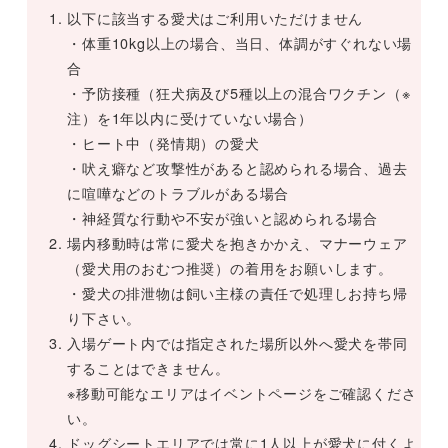
以下に該当する愛犬はご利用いただけません
・体重10kg以上の場合、当日、体調がすぐれない場
合
・予防接種（狂犬病及び5種以上の混合ワクチン（※
注）を1年以内に受けていない場合）
・ヒート中（発情期）の愛犬
・吠え癖など攻撃性があると認められる場合、過去
に喧嘩などのトラブルがある場合
・神経質な行動や不安が強いと認められる場合
場内移動時は常に愛犬を抱きかかえ、マナーウェア
（愛犬用のおむつ推奨）の着用をお願いします。
・愛犬の排泄物は飼い主様の責任で処理しお持ち帰
り下さい。
入場ゲート内では指定された場所以外へ愛犬を帯同
することはできません。
※移動可能なエリアはイベントページをご確認くださ
い。
ドッグシートエリアでは常に1人以上が愛犬に付くよ