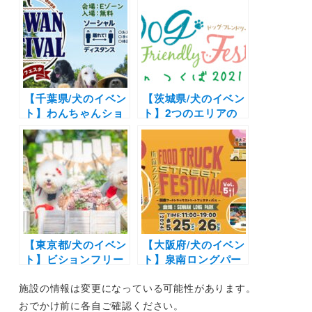
名刺交換会もあるよ
「ピンフェス2021 –
「 Dachshund
Miniature
Festival 2022 –」
Pinscher Festival
（イーノの森 Dog
-」（こもれび森のイ
Garden）11月23日
バライド）11/21開
（水・祝）
催
【千葉県/犬のイベン
【茨城県/犬のイベン
ト】わんちゃんショ
ト】2つのエリアの
ップが60店舗！ドッ
ドッグランやミニし
グランにタイムレー
つけ教室も！「ドッ
スも♪「ワンワンフ
グフレンドリーフェ
ェスタ2021」（千葉
スタ in つくば
県立北総花の丘公園
2021」（研究学園駅
Eゾーン ドッグラン
前公園）11/13-14開
エリア）11/13・14
催 | テーマは『愛犬
開催
と愛犬家のQOLの向
【東京都/犬のイベン
上』
【大阪府/犬のイベン
ト】ビションフリー
ト】泉南ロングパー
ゼの祭典「ビション
クで開催！ドッグパ
施設の情報は変更になっている可能性があります。
フリーゼフェスティ
ークも登場「FOOD
バル2023 クリパ」
TRUCK STREET
おでかけ前に各自ご確認ください。