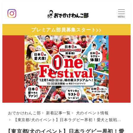
メ
イ
MENU
ン
プレミアム部員募集スタート>>
コ
ン
テ
ン
ツ
へ
移
動
おでかけわんこ部
新着記事一覧
犬のイベント情報
【東京都/犬のイベント】日本ラグビー界初！愛犬と観戦できる「ドッグシート」が登場！「ONE FESTIVAL」（味の素スタジアム）12/14開催
【東京都/犬のイベント】日本ラグビー界初！愛