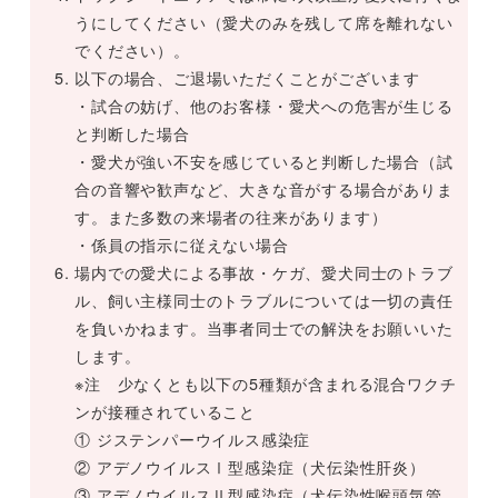
うにしてください（愛犬のみを残して席を離れない
でください）。
以下の場合、ご退場いただくことがございます
・試合の妨げ、他のお客様・愛犬への危害が生じる
と判断した場合
・愛犬が強い不安を感じていると判断した場合（試
合の音響や歓声など、大きな音がする場合がありま
す。また多数の来場者の往来があります）
・係員の指示に従えない場合
場内での愛犬による事故・ケガ、愛犬同士のトラブ
ル、飼い主様同士のトラブルについては一切の責任
を負いかねます。当事者同士での解決をお願いいた
します。
※注 少なくとも以下の5種類が含まれる混合ワクチ
ンが接種されていること
① ジステンパーウイルス感染症
② アデノウイルスⅠ型感染症（犬伝染性肝炎）
③ アデノウイルスⅡ型感染症（犬伝染性喉頭気管