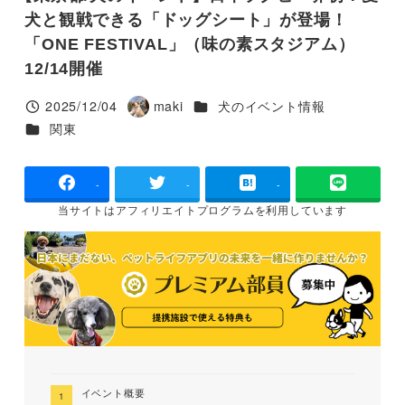
犬と観戦できる「ドッグシート」が登場！
「ONE FESTIVAL」（味の素スタジアム）
12/14開催
カテゴリー
2025/12/04
maki
犬のイベント情報
投稿日
著
カテゴリー
関東
者
-
-
-
当サイトは
アフィリエイトプログラムを
利用しています
イベント概要