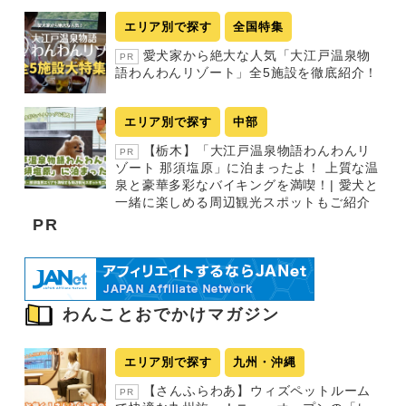
エリア別で探す
全国特集
愛犬家から絶大な人気「大江戸温泉物
PR
語わんわんリゾート」全5施設を徹底紹介！
エリア別で探す
中部
【栃木】「大江戸温泉物語わんわんリ
PR
ゾート 那須塩原」に泊まったよ！ 上質な温
泉と豪華多彩なバイキングを満喫！| 愛犬と
一緒に楽しめる周辺観光スポットもご紹介
PR
わんことおでかけマガジン
エリア別で探す
九州・沖縄
【さんふらわあ】ウィズペットルーム
PR