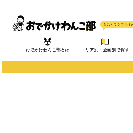
メ
イ
ン
コ
ン
テ
おでかけわんこ部とは
エリア別・企画別で探す
ン
ツ
へ
移
動