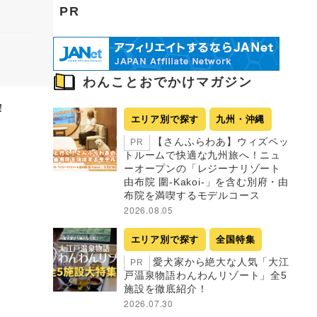
PR
わんことおでかけマガジン
！
エリア別で探す
九州・沖縄
【さんふらわあ】ウィズペッ
PR
トルームで快適な九州旅へ！ニュ
ーオープンの「レジーナリゾート
由布院 圍-Kakoi-」を含む別府・由
布院を満喫するモデルコース
2026.08.05
エリア別で探す
全国特集
愛犬家から絶大な人気「大江
PR
戸温泉物語わんわんリゾート」全5
施設を徹底紹介！
2026.07.30