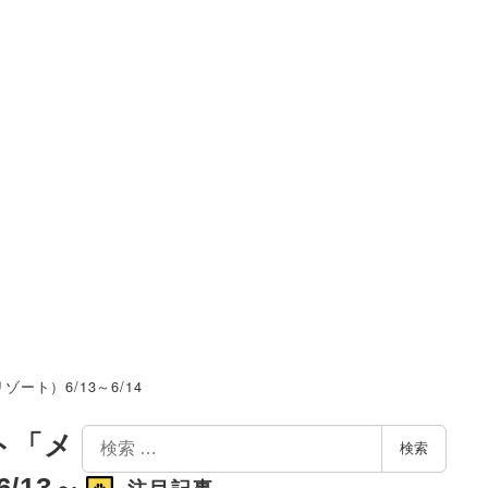
ト）6/13～6/14
検
ト「メ
検索
索
13～