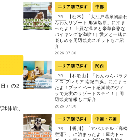
エリア別で探す
中部
【栃木】「大江戸温泉物語わ
PR
んわんリゾート 那須塩原」に泊ま
ったよ！ 上質な温泉と豪華多彩な
バイキングを満喫！| 愛犬と一緒に
楽しめる周辺観光スポットもご紹
介
2026.07.30
エリア別で探す
関西
【和歌山】「わんわんパラダ
PR
イス プレミア 南紀白浜」に泊まっ
日）の2
たよ！プライベート感満載のヴィ
ラで充実のリゾートステイ！ | 周
辺観光情報もご紹介
2026.07.30
気球体験、
エリア別で探す
中国・四国
【香川】「アパホテル〈高松
PR
空港〉」に泊まったよ！屋内ドッ