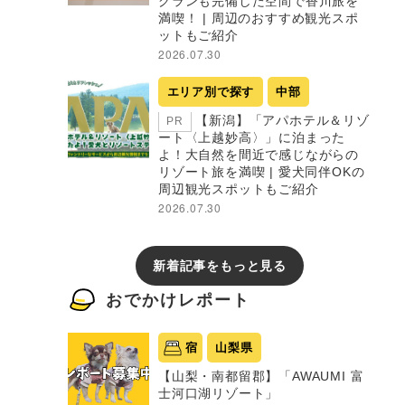
グランも完備した空間で香川旅を
満喫！ | 周辺のおすすめ観光スポ
ットもご紹介
2026.07.30
エリア別で探す
中部
【新潟】「アパホテル＆リゾ
PR
ート〈上越妙高〉」に泊まった
よ！大自然を間近で感じながらの
リゾート旅を満喫 | 愛犬同伴OKの
周辺観光スポットもご紹介
2026.07.30
新着記事をもっと見る
おでかけレポート
宿
山梨県
【山梨・南都留郡】「AWAUMI 富
士河口湖リゾート」