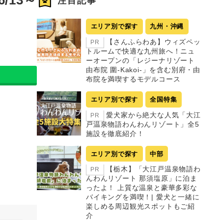
注目記事
エリア別で探す
九州・沖縄
【さんふらわあ】ウィズペッ
PR
トルームで快適な九州旅へ！ニュ
ーオープンの「レジーナリゾート
由布院 圍-Kakoi-」を含む別府・由
布院を満喫するモデルコース
エリア別で探す
全国特集
愛犬家から絶大な人気「大江
PR
戸温泉物語わんわんリゾート」全5
施設を徹底紹介！
エリア別で探す
中部
【栃木】「大江戸温泉物語わ
PR
んわんリゾート 那須塩原」に泊ま
ったよ！ 上質な温泉と豪華多彩な
バイキングを満喫！| 愛犬と一緒に
楽しめる周辺観光スポットもご紹
介