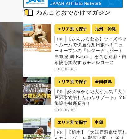
わんことおでかけマガジン
エリア別で探す
九州・沖縄
【さんふらわあ】ウィズペッ
PR
トルームで快適な九州旅へ！ニュ
ーオープンの「レジーナリゾート
由布院 圍-Kakoi-」を含む別府・由
布院を満喫するモデルコース
2026.08.05
エリア別で探す
全国特集
愛犬家から絶大な人気「大江
PR
戸温泉物語わんわんリゾート」全5
施設を徹底紹介！
2026.07.30
エリア別で探す
中部
【栃木】「大江戸温泉物語わ
PR
んわんリゾート 那須塩原」に泊ま