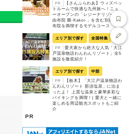
【さんふらわあ】ウィズペッ
PR
トルームで快適な九州旅へ！ニュ
ーオープンの「レジーナリゾート
由布院 圍-Kakoi-」を含む別府・由
布院を満喫するモデルコース
エリア別で探す
全国特集
愛犬家から絶大な人気「大江
PR
戸温泉物語わんわんリゾート」全5
施設を徹底紹介！
エリア別で探す
中部
【栃木】「大江戸温泉物語わ
PR
んわんリゾート 那須塩原」に泊ま
ったよ！ 上質な温泉と豪華多彩な
バイキングを満喫！| 愛犬と一緒に
楽しめる周辺観光スポットもご紹
介
PR