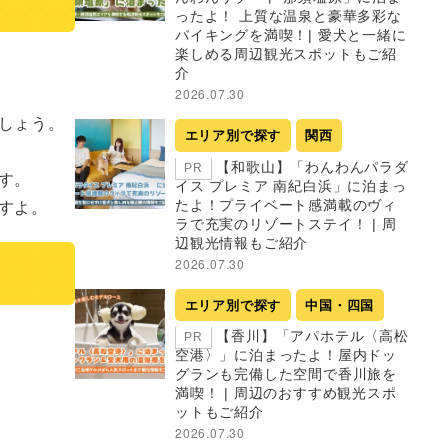
ったよ！ 上質な温泉と豪華多彩な
バイキングを満喫！| 愛犬と一緒に
楽しめる周辺観光スポットもご紹
介
2026.07.30
ょう。

エリア別で探す
関西
【和歌山】「わんわんパラダ
PR
。

イス プレミア 南紀白浜」に泊まっ
すよ。
たよ！プライベート感満載のヴィ
ラで充実のリゾートステイ！ | 周
辺観光情報もご紹介
2026.07.30
エリア別で探す
中国・四国
【香川】「アパホテル〈高松
PR
空港〉」に泊まったよ！屋内ドッ
グランも完備した空間で香川旅を
満喫！ | 周辺のおすすめ観光スポ
ットもご紹介
2026.07.30