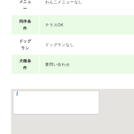
メニュ
わんこメニューなし
ー
同伴条
テラスOK
件
ドッグ
ドッグランなし
ラン
犬種条
要問い合わせ
件