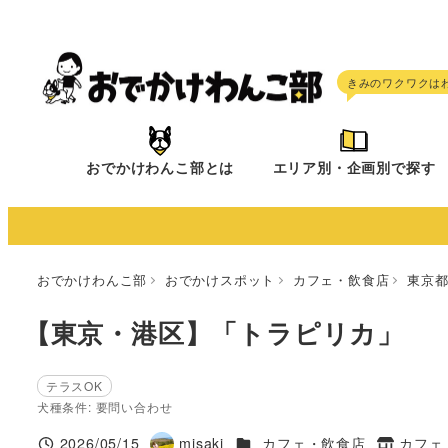
メ
イ
ン
コ
ン
テ
おでかけわんこ部とは
エリア別・企画別で探す
ン
ツ
へ
移
おでかけわんこ部
おでかけスポット
カフェ・飲食店
東京
動
【東京・港区】「トラピリカ」
テラスOK
犬種条件: 要問い合わせ
施設ジャンル
2026/05/15
misaki
カフェ・飲食店
カフェ