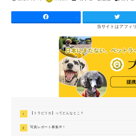
投稿日
著
タグ
者
-
当サイトは
アフィ
【トラピリカ】ってどんなとこ？
写真レポート募集中！