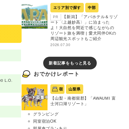
エリア別で探す
中部
【新潟】「アパホテル＆リゾ
PR
ート〈上越妙高〉」に泊まった
よ！大自然を間近で感じながらの
リゾート旅を満喫 | 愛犬同伴OKの
周辺観光スポットもご紹介
2026.07.30
新着記事をもっと見る
おでかけレポート
0 L.O.
宿
山梨県
【山梨・南都留郡】「AWAUMI 富
士河口湖リゾート」
グランピング
同室宿泊OK
部屋食プランあり