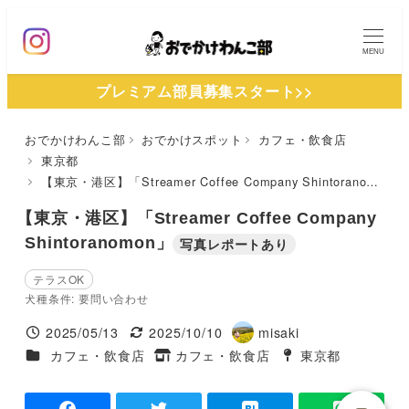
メ
イ
MENU
ン
プレミアム部員募集スタート>>
コ
ン
おでかけわんこ部
おでかけスポット
カフェ・飲食店
テ
東京都
ン
【東京・港区】「Streamer Coffee Company Shintoranomon」
ツ
【東京・港区】「Streamer Coffee Company
へ
Shintoranomon」
写真レポートあり
移
動
テラスOK
犬種条件: 要問い合わせ
2025/05/13
2025/10/10
misaki
投稿日
更新日
著
施設ジャンル
カフェ・飲食店
カフェ・飲食店
東京都
タグ
者
タグ