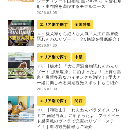
ジーナリゾート由布院 圍-Kakoi-」を含む別
府・由布院を満喫するモデルコース
2026.08.05
エリア別で探す
全国特集
愛犬家から絶大な人気「大江戸温泉物
PR
語わんわんリゾート」全5施設を徹底紹介！
2026.07.30
エリア別で探す
中部
【栃木】「大江戸温泉物語わんわんリ
PR
ゾート 那須塩原」に泊まったよ！ 上質な温
泉と豪華多彩なバイキングを満喫！| 愛犬と
一緒に楽しめる周辺観光スポットもご紹介
2026.07.30
エリア別で探す
関西
【和歌山】「わんわんパラダイス プレ
PR
ミア 南紀白浜」に泊まったよ！プライベー
ト感満載のヴィラで充実のリゾートステ
イ！ | 周辺観光情報もご紹介