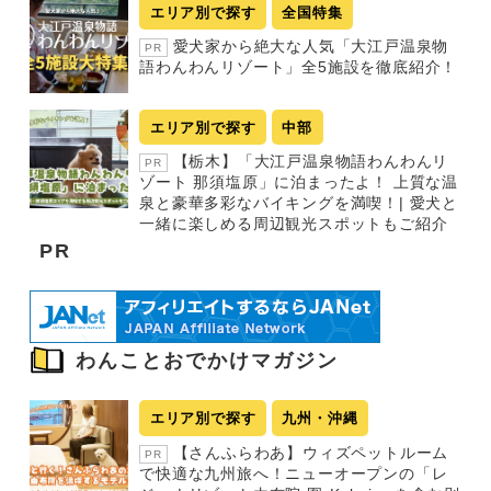
エリア別で探す
全国特集
愛犬家から絶大な人気「大江戸温泉物
PR
語わんわんリゾート」全5施設を徹底紹介！
エリア別で探す
中部
【栃木】「大江戸温泉物語わんわんリ
PR
ゾート 那須塩原」に泊まったよ！ 上質な温
泉と豪華多彩なバイキングを満喫！| 愛犬と
一緒に楽しめる周辺観光スポットもご紹介
PR
わんことおでかけマガジン
エリア別で探す
九州・沖縄
【さんふらわあ】ウィズペットルーム
PR
で快適な九州旅へ！ニューオープンの「レ