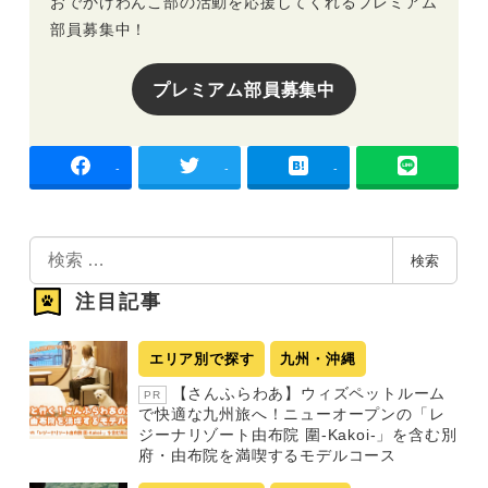
おでかけわんこ部の活動を応援してくれるプレミアム
部員募集中！
プレミアム部員募集中
-
-
-
検
検索
索
注目記事
エリア別で探す
九州・沖縄
【さんふらわあ】ウィズペットルーム
PR
で快適な九州旅へ！ニューオープンの「レ
ジーナリゾート由布院 圍-Kakoi-」を含む別
府・由布院を満喫するモデルコース