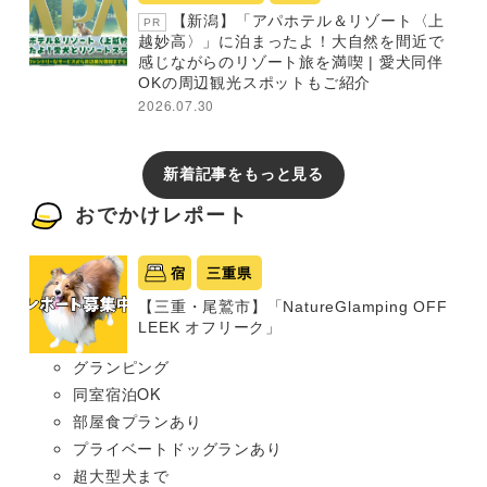
【新潟】「アパホテル＆リゾート〈上
PR
越妙高〉」に泊まったよ！大自然を間近で
感じながらのリゾート旅を満喫 | 愛犬同伴
OKの周辺観光スポットもご紹介
2026.07.30
新着記事をもっと見る
おでかけレポート
宿
三重県
【三重・尾鷲市】「NatureGlamping OFF
LEEK オフリーク」
グランピング
同室宿泊OK
部屋食プランあり
プライベートドッグランあり
超大型犬まで