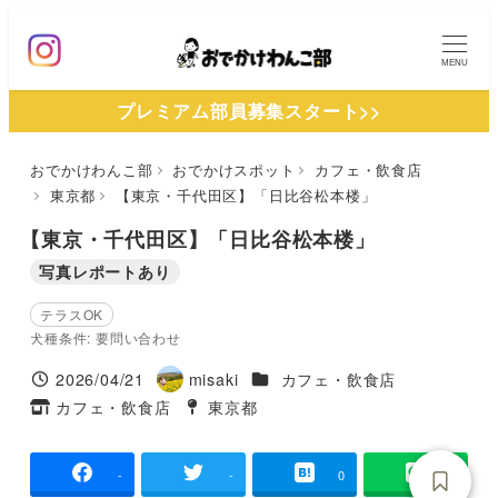
メ
イ
MENU
ン
プレミアム部員募集スタート>>
コ
ン
おでかけわんこ部
おでかけスポット
カフェ・飲食店
テ
東京都
【東京・千代田区】「日比谷松本楼」
ン
ツ
【東京・千代田区】「日比谷松本楼」
へ
写真レポートあり
移
テラスOK
動
犬種条件: 要問い合わせ
施設ジャンル
2026/04/21
misaki
カフェ・飲食店
投稿日
著
カフェ・飲食店
東京都
タグ
者
タグ
-
-
0