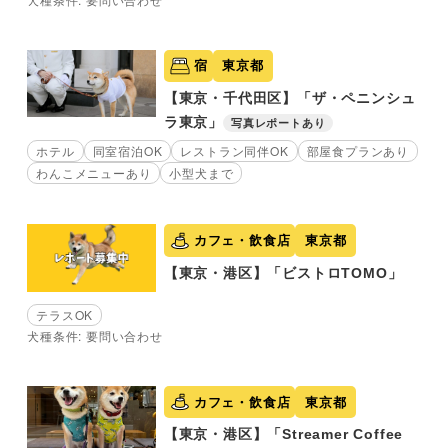
宿
東京都
【東京・千代田区】「ザ・ペニンシュ
ラ東京」
写真レポートあり
ホテル
同室宿泊OK
レストラン同伴OK
部屋食プランあり
わんこメニューあり
小型犬まで
カフェ・飲食店
東京都
【東京・港区】「ビストロTOMO」
テラスOK
犬種条件: 要問い合わせ
カフェ・飲食店
東京都
【東京・港区】「Streamer Coffee