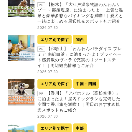
【栃木】「大江戸温泉物語わんわんリ
PR
ゾート 那須塩原」に泊まったよ！ 上質な温
泉と豪華多彩なバイキングを満喫！| 愛犬と
一緒に楽しめる周辺観光スポットもご紹介
2026.07.30
エリア別で探す
関西
【和歌山】「わんわんパラダイス プレ
PR
ミア 南紀白浜」に泊まったよ！プライベー
ト感満載のヴィラで充実のリゾートステ
イ！ | 周辺観光情報もご紹介
2026.07.30
エリア別で探す
中国・四国
【香川】「アパホテル〈高松空港〉」
PR
に泊まったよ！屋内ドッグランも完備した
空間で香川旅を満喫！ | 周辺のおすすめ観
光スポットもご紹介
2026.07.30
エリア別で探す
中部