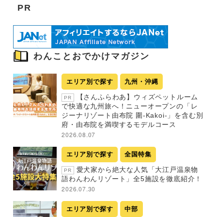
PR
わんことおでかけマガジン
エリア別で探す
九州・沖縄
【さんふらわあ】ウィズペットルーム
PR
で快適な九州旅へ！ニューオープンの「レ
ジーナリゾート由布院 圍-Kakoi-」を含む別
府・由布院を満喫するモデルコース
2026.08.07
エリア別で探す
全国特集
愛犬家から絶大な人気「大江戸温泉物
PR
語わんわんリゾート」全5施設を徹底紹介！
2026.07.30
エリア別で探す
中部