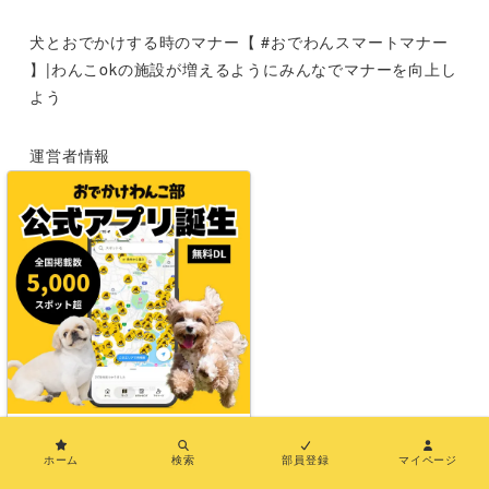
犬とおでかけする時のマナー【 #おでわんスマートマナー
】|わんこokの施設が増えるようにみんなでマナーを向上し
よう
運営者情報
お問い合わせ
メディア紹介
特定商取引法に基づく表示
利用規約
×
プライバシーポリシー
ホーム
検索
部員登録
マイページ