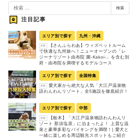
検
検索
索
注目記事
エリア別で探す
九州・沖縄
【さんふらわあ】ウィズペットルーム
PR
で快適な九州旅へ！ニューオープンの「レ
ジーナリゾート由布院 圍-Kakoi-」を含む別
府・由布院を満喫するモデルコース
エリア別で探す
全国特集
愛犬家から絶大な人気「大江戸温泉物
PR
語わんわんリゾート」全5施設を徹底紹介！
エリア別で探す
中部
【栃木】「大江戸温泉物語わんわんリ
PR
ゾート 那須塩原」に泊まったよ！ 上質な温
泉と豪華多彩なバイキングを満喫！| 愛犬と
一緒に楽しめる周辺観光スポットもご紹介