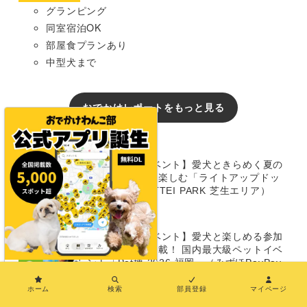
グランピング
同室宿泊OK
部屋食プランあり
中型犬まで
おでかけレポートをもっと見る
イベント
【兵庫/犬のイベント】愛犬ときらめく夏の
ナイトタイムを楽しむ「ライトアップドッ
グラン」（TOTTEI PARK 芝生エリア）
8/14〜16
【福岡/犬のイベント】愛犬と楽しめる参加
型イベントが満載！ 国内最大級ペットイベ
ント「Pet博 2026 福岡」（みずほPayPay
×
ドーム）8/8～9
ホーム
検索
部員登録
マイページ