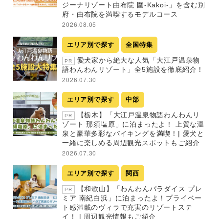
ジーナリゾート由布院 圍-Kakoi-」を含む別
府・由布院を満喫するモデルコース
2026.08.05
エリア別で探す
全国特集
愛犬家から絶大な人気「大江戸温泉物
PR
語わんわんリゾート」全5施設を徹底紹介！
2026.07.30
エリア別で探す
中部
【栃木】「大江戸温泉物語わんわんリ
PR
ゾート 那須塩原」に泊まったよ！ 上質な温
泉と豪華多彩なバイキングを満喫！| 愛犬と
一緒に楽しめる周辺観光スポットもご紹介
2026.07.30
エリア別で探す
関西
【和歌山】「わんわんパラダイス プレ
PR
ミア 南紀白浜」に泊まったよ！プライベー
ト感満載のヴィラで充実のリゾートステ
イ！ | 周辺観光情報もご紹介