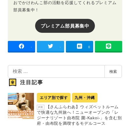
おでかけわんこ部の活動を応援してくれるプレミアム
部員募集中！
プレミアム部員募集中
-
-
0
検
検索
索
注目記事
エリア別で探す
九州・沖縄
【さんふらわあ】ウィズペットルーム
PR
で快適な九州旅へ！ニューオープンの「レ
ジーナリゾート由布院 圍-Kakoi-」を含む別
府・由布院を満喫するモデルコース