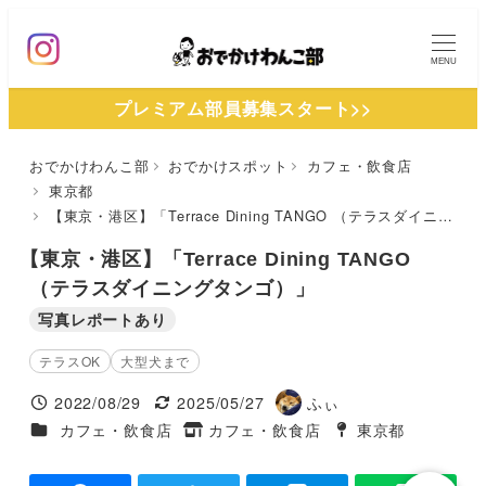
メ
イ
MENU
ン
プレミアム部員募集スタート>>
コ
ン
おでかけわんこ部
おでかけスポット
カフェ・飲食店
テ
東京都
ン
【東京・港区】「Terrace Dining TANGO （テラスダイニングタンゴ）」
ツ
【東京・港区】「Terrace Dining TANGO
へ
（テラスダイニングタンゴ）」
移
写真レポートあり
動
テラスOK
大型犬まで
2022/08/29
2025/05/27
ふぃ
投稿日
更新日
著
施設ジャンル
カフェ・飲食店
カフェ・飲食店
東京都
タグ
者
タグ