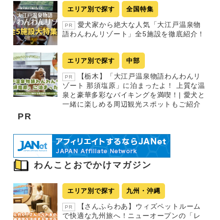
エリア別で探す
全国特集
愛犬家から絶大な人気「大江戸温泉物
PR
語わんわんリゾート」全5施設を徹底紹介！
エリア別で探す
中部
【栃木】「大江戸温泉物語わんわんリ
PR
ゾート 那須塩原」に泊まったよ！ 上質な温
泉と豪華多彩なバイキングを満喫！| 愛犬と
一緒に楽しめる周辺観光スポットもご紹介
PR
わんことおでかけマガジン
エリア別で探す
九州・沖縄
【さんふらわあ】ウィズペットルーム
PR
で快適な九州旅へ！ニューオープンの「レ