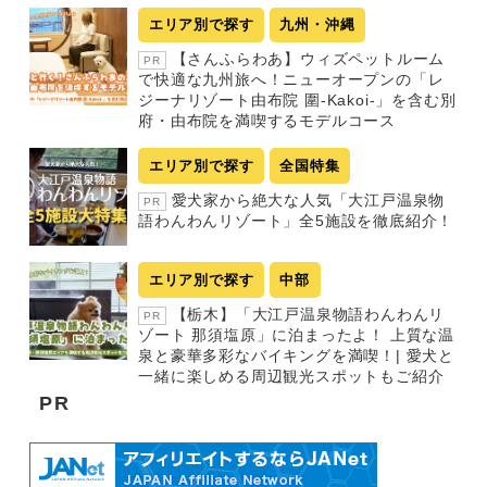
エリア別で探す
九州・沖縄
【さんふらわあ】ウィズペットルーム
PR
で快適な九州旅へ！ニューオープンの「レ
ジーナリゾート由布院 圍-Kakoi-」を含む別
府・由布院を満喫するモデルコース
エリア別で探す
全国特集
愛犬家から絶大な人気「大江戸温泉物
PR
語わんわんリゾート」全5施設を徹底紹介！
エリア別で探す
中部
【栃木】「大江戸温泉物語わんわんリ
PR
ゾート 那須塩原」に泊まったよ！ 上質な温
泉と豪華多彩なバイキングを満喫！| 愛犬と
一緒に楽しめる周辺観光スポットもご紹介
PR