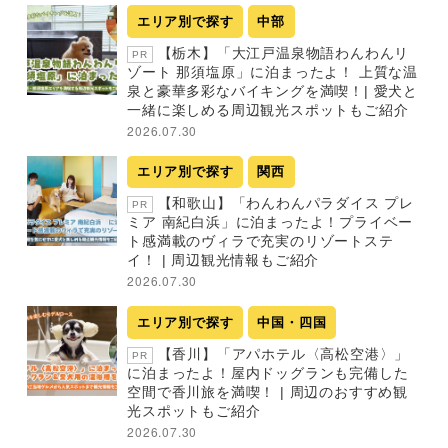
エリア別で探す
中部
【栃木】「大江戸温泉物語わんわんリ
PR
ゾート 那須塩原」に泊まったよ！ 上質な温
泉と豪華多彩なバイキングを満喫！| 愛犬と
一緒に楽しめる周辺観光スポットもご紹介
2026.07.30
エリア別で探す
関西
【和歌山】「わんわんパラダイス プレ
PR
ミア 南紀白浜」に泊まったよ！プライベー
ト感満載のヴィラで充実のリゾートステ
イ！ | 周辺観光情報もご紹介
2026.07.30
エリア別で探す
中国・四国
【香川】「アパホテル〈高松空港〉」
PR
に泊まったよ！屋内ドッグランも完備した
空間で香川旅を満喫！ | 周辺のおすすめ観
光スポットもご紹介
2026.07.30