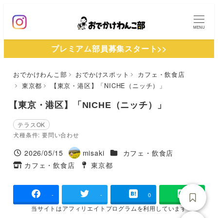
メ
イ
MENU
ン
プレミアム部員募集スタート>>
コ
ン
おでかけわんこ部
おでかけスポット
カフェ・飲食店
テ
東京都
【東京・港区】「NICHE（ニッチ）」
ン
ツ
【東京・港区】「NICHE（ニッチ）」
へ
テラスOK
移
犬種条件: 要問い合わせ
動
施設ジャンル
2026/05/15
misaki
カフェ・飲食店
投稿日
著
カフェ・飲食店
東京都
タグ
者
タグ
-
-
0
当サイトは
アフィリエイトプログラムを
利用しています