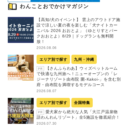
わんことおでかけマガジン
【高知/犬のイベント】 雲上のアウトドア施
設で涼しい夏の夜を楽しむ「犬ナイトカー
ニバル 2026 おおとよ」（ゆとりすとパー
クおおとよ）8/29｜ドッグランも無料開
放！
2026.08.06
エリア別で探す
九州・沖縄
【さんふらわあ】ウィズペットルーム
PR
で快適な九州旅へ！ニューオープンの「レ
ジーナリゾート由布院 圍-Kakoi-」を含む別
府・由布院を満喫するモデルコース
2026.08.07
エリア別で探す
全国特集
愛犬家から絶大な人気「大江戸温泉物
PR
語わんわんリゾート」全5施設を徹底紹介！
2026.07.30