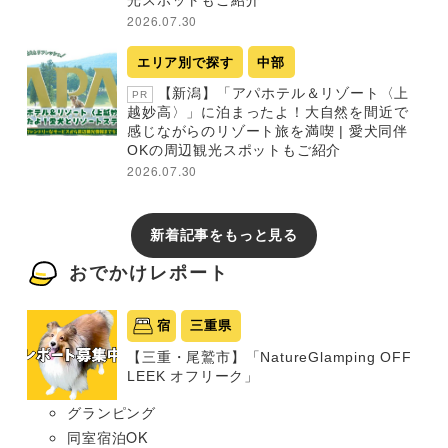
2026.07.30
エリア別で探す
中部
【新潟】「アパホテル＆リゾート〈上
PR
越妙高〉」に泊まったよ！大自然を間近で
感じながらのリゾート旅を満喫 | 愛犬同伴
OKの周辺観光スポットもご紹介
2026.07.30
新着記事をもっと見る
おでかけレポート
宿
三重県
【三重・尾鷲市】「NatureGlamping OFF
LEEK オフリーク」
グランピング
同室宿泊OK