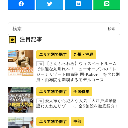
-
-
-
検
検索
索
注目記事
エリア別で探す
九州・沖縄
【さんふらわあ】ウィズペットルーム
PR
で快適な九州旅へ！ニューオープンの「レ
ジーナリゾート由布院 圍-Kakoi-」を含む別
府・由布院を満喫するモデルコース
エリア別で探す
全国特集
愛犬家から絶大な人気「大江戸温泉物
PR
語わんわんリゾート」全5施設を徹底紹介！
エリア別で探す
中部