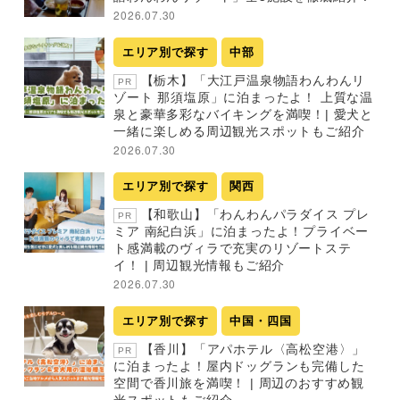
2026.07.30
エリア別で探す
中部
【栃木】「大江戸温泉物語わんわんリ
PR
ゾート 那須塩原」に泊まったよ！ 上質な温
泉と豪華多彩なバイキングを満喫！| 愛犬と
一緒に楽しめる周辺観光スポットもご紹介
2026.07.30
エリア別で探す
関西
【和歌山】「わんわんパラダイス プレ
PR
ミア 南紀白浜」に泊まったよ！プライベー
ト感満載のヴィラで充実のリゾートステ
イ！ | 周辺観光情報もご紹介
2026.07.30
エリア別で探す
中国・四国
【香川】「アパホテル〈高松空港〉」
PR
に泊まったよ！屋内ドッグランも完備した
空間で香川旅を満喫！ | 周辺のおすすめ観
光スポットもご紹介