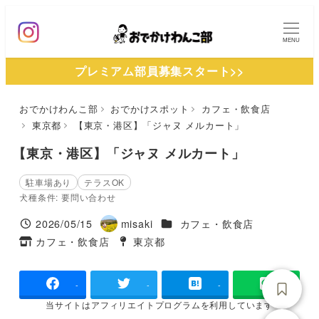
メ
イ
MENU
ン
プレミアム部員募集スタート>>
コ
ン
おでかけわんこ部
おでかけスポット
カフェ・飲食店
テ
東京都
【東京・港区】「ジャヌ メルカート」
ン
ツ
【東京・港区】「ジャヌ メルカート」
へ
駐車場あり
テラスOK
移
犬種条件: 要問い合わせ
動
施設ジャンル
2026/05/15
misaki
カフェ・飲食店
投稿日
著
カフェ・飲食店
東京都
タグ
者
タグ
-
-
-
当サイトは
アフィリエイトプログラムを
利用しています