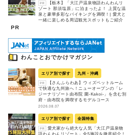
【栃木】「大江戸温泉物語わんわんリ
PR
ゾート 那須塩原」に泊まったよ！ 上質な温
泉と豪華多彩なバイキングを満喫！| 愛犬と
一緒に楽しめる周辺観光スポットもご紹介
PR
わんことおでかけマガジン
エリア別で探す
九州・沖縄
【さんふらわあ】ウィズペットルーム
PR
で快適な九州旅へ！ニューオープンの「レ
ジーナリゾート由布院 圍-Kakoi-」を含む別
府・由布院を満喫するモデルコース
2026.08.07
エリア別で探す
全国特集
愛犬家から絶大な人気「大江戸温泉物
PR
語わんわんリゾート」全5施設を徹底紹介！