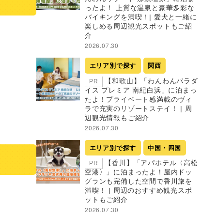
ったよ！ 上質な温泉と豪華多彩な
バイキングを満喫！| 愛犬と一緒に
楽しめる周辺観光スポットもご紹
介
2026.07.30
エリア別で探す
関西
【和歌山】「わんわんパラダ
PR
イス プレミア 南紀白浜」に泊まっ
たよ！プライベート感満載のヴィ
ラで充実のリゾートステイ！ | 周
辺観光情報もご紹介
2026.07.30
エリア別で探す
中国・四国
【香川】「アパホテル〈高松
PR
空港〉」に泊まったよ！屋内ドッ
グランも完備した空間で香川旅を
満喫！ | 周辺のおすすめ観光スポ
ットもご紹介
2026.07.30