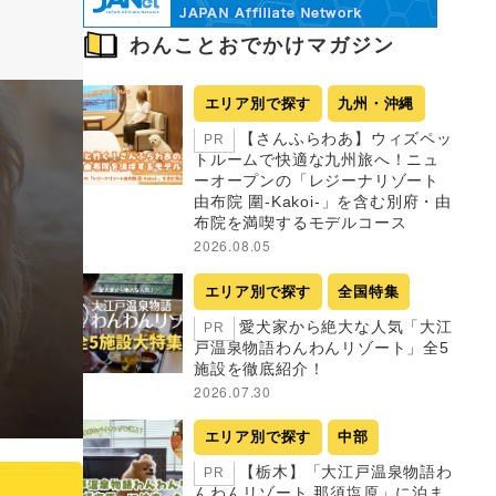
わんことおでかけマガジン
エリア別で探す
九州・沖縄
【さんふらわあ】ウィズペッ
PR
トルームで快適な九州旅へ！ニュ
ーオープンの「レジーナリゾート
由布院 圍-Kakoi-」を含む別府・由
布院を満喫するモデルコース
2026.08.05
エリア別で探す
全国特集
愛犬家から絶大な人気「大江
PR
戸温泉物語わんわんリゾート」全5
施設を徹底紹介！
2026.07.30
エリア別で探す
中部
【栃木】「大江戸温泉物語わ
PR
んわんリゾート 那須塩原」に泊ま