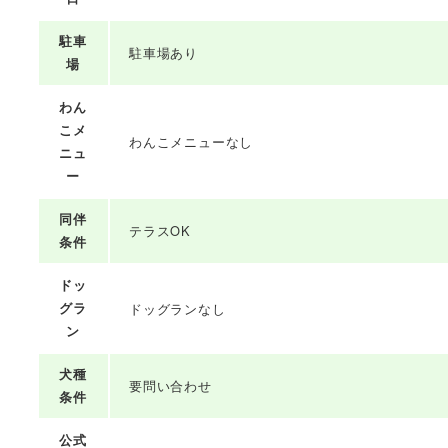
駐車
駐車場あり
場
わん
こメ
わんこメニューなし
ニュ
ー
同伴
テラスOK
条件
ドッ
グラ
ドッグランなし
ン
犬種
要問い合わせ
条件
公式