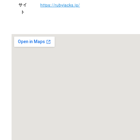
サイ
https://rubyjacks.jp/
ト