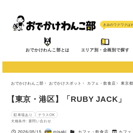
メ
イ
ン
コ
ン
テ
おでかけわんこ部とは
エリア別・企画別で探す
ン
ツ
へ
移
おでかけわんこ部
おでかけスポット
カフェ・飲食店
東京
動
【東京・港区】「RUBY JACK」
駐車場あり
テラスOK
犬種条件: 要問い合わせ
施設ジャンル
2026/05/15
misaki
カフェ・飲食店
カフェ