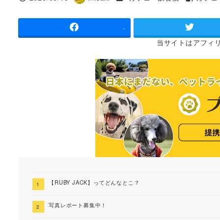
投稿日
著
タグ
者
-
当サイトは
アフィ
【RUBY JACK】ってどんなとこ？
写真レポート募集中！