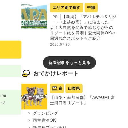
エリア別で探す
中部
【新潟】「アパホテル＆リゾ
PR
ート〈上越妙高〉」に泊まった
よ！大自然を間近で感じながらの
リゾート旅を満喫 | 愛犬同伴OKの
周辺観光スポットもご紹介
2026.07.30
新着記事をもっと見る
おでかけレポート
宿
山梨県
:00
【山梨・南都留郡】「AWAUMI 富
リンク
士河口湖リゾート」
グランピング
同室宿泊OK
部屋食プランあり