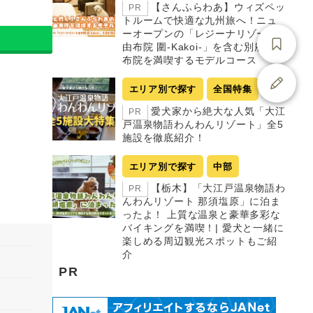
【さんふらわあ】ウィズペッ
PR
トルームで快適な九州旅へ！ニュ
ーオープンの「レジーナリゾート
由布院 圍-Kakoi-」を含む別府・由
布院を満喫するモデルコース
エリア別で探す
全国特集
愛犬家から絶大な人気「大江
PR
戸温泉物語わんわんリゾート」全5
施設を徹底紹介！
エリア別で探す
中部
【栃木】「大江戸温泉物語わ
PR
んわんリゾート 那須塩原」に泊ま
ったよ！ 上質な温泉と豪華多彩な
バイキングを満喫！| 愛犬と一緒に
楽しめる周辺観光スポットもご紹
介
PR