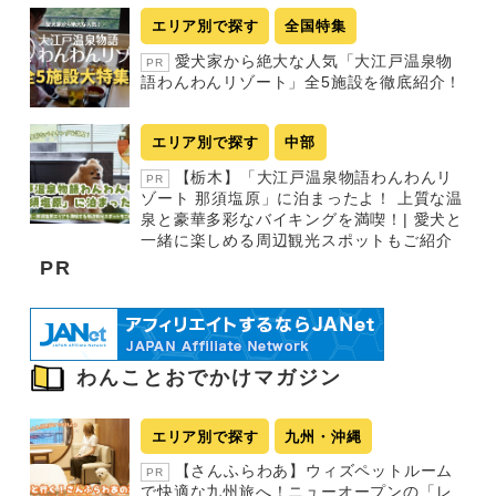
エリア別で探す
全国特集
愛犬家から絶大な人気「大江戸温泉物
PR
語わんわんリゾート」全5施設を徹底紹介！
エリア別で探す
中部
【栃木】「大江戸温泉物語わんわんリ
PR
ゾート 那須塩原」に泊まったよ！ 上質な温
泉と豪華多彩なバイキングを満喫！| 愛犬と
一緒に楽しめる周辺観光スポットもご紹介
PR
わんことおでかけマガジン
エリア別で探す
九州・沖縄
【さんふらわあ】ウィズペットルーム
PR
で快適な九州旅へ！ニューオープンの「レ