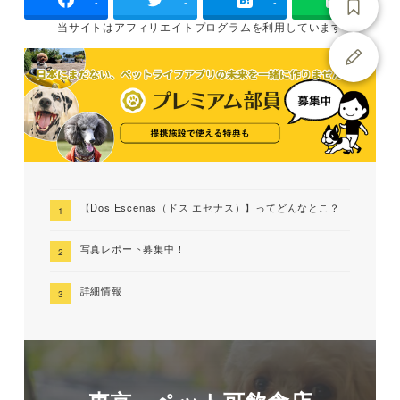
-
-
-
当サイトは
アフィリエイトプログラムを
利用しています
【Dos Escenas（ドス エセナス）】ってどんなとこ？
写真レポート募集中！
詳細情報