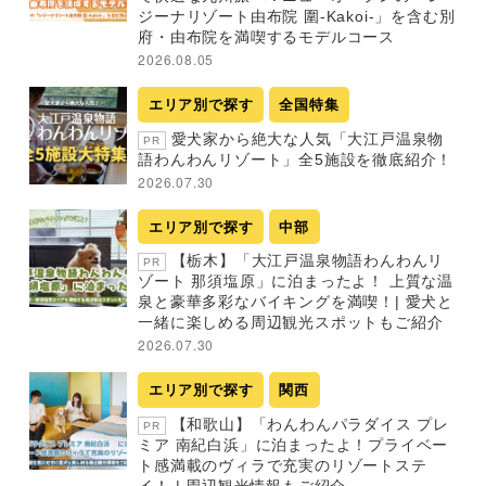
ジーナリゾート由布院 圍-Kakoi-」を含む別
府・由布院を満喫するモデルコース
2026.08.05
エリア別で探す
全国特集
愛犬家から絶大な人気「大江戸温泉物
PR
語わんわんリゾート」全5施設を徹底紹介！
2026.07.30
エリア別で探す
中部
【栃木】「大江戸温泉物語わんわんリ
PR
ゾート 那須塩原」に泊まったよ！ 上質な温
泉と豪華多彩なバイキングを満喫！| 愛犬と
一緒に楽しめる周辺観光スポットもご紹介
2026.07.30
エリア別で探す
関西
【和歌山】「わんわんパラダイス プレ
PR
ミア 南紀白浜」に泊まったよ！プライベー
ト感満載のヴィラで充実のリゾートステ