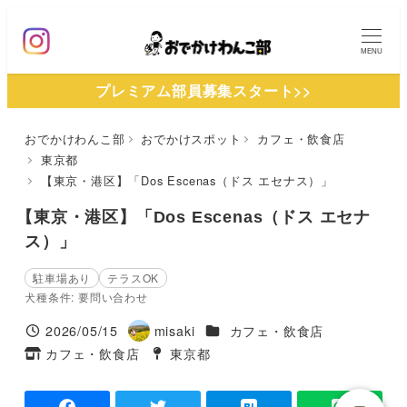
メ
イ
MENU
ン
プレミアム部員募集スタート>>
コ
ン
おでかけわんこ部
おでかけスポット
カフェ・飲食店
テ
東京都
ン
【東京・港区】「Dos Escenas（ドス エセナス）」
ツ
【東京・港区】「Dos Escenas（ドス エセナ
へ
ス）」
移
動
駐車場あり
テラスOK
犬種条件: 要問い合わせ
施設ジャンル
2026/05/15
misaki
カフェ・飲食店
投稿日
著
カフェ・飲食店
東京都
タグ
者
タグ