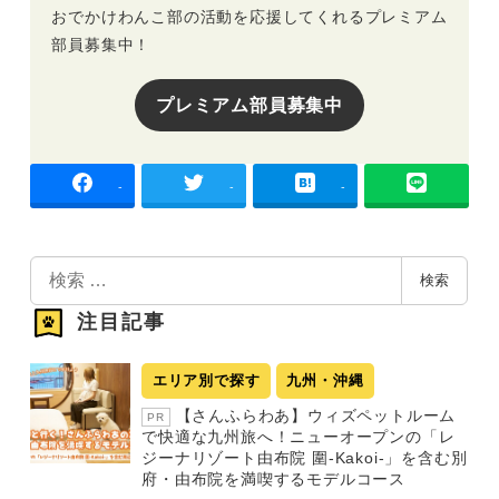
おでかけわんこ部の活動を応援してくれるプレミアム
部員募集中！
プレミアム部員募集中
-
-
-
検
検索
索
注目記事
エリア別で探す
九州・沖縄
【さんふらわあ】ウィズペットルーム
PR
で快適な九州旅へ！ニューオープンの「レ
ジーナリゾート由布院 圍-Kakoi-」を含む別
府・由布院を満喫するモデルコース