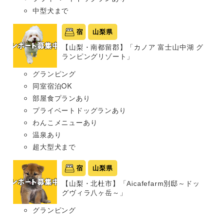
中型犬まで
宿
山梨県
【山梨・南都留郡】「カノア 富士山中湖 グ
ランピングリゾート」
グランピング
同室宿泊OK
部屋食プランあり
プライベートドッグランあり
わんこメニューあり
温泉あり
超大型犬まで
宿
山梨県
【山梨・北杜市】「Aicafefarm別邸～ドッ
グヴィラ八ヶ岳～」
グランピング