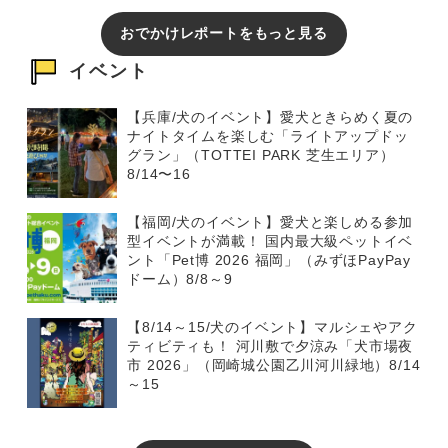
おでかけレポートをもっと見る
イベント
【兵庫/犬のイベント】愛犬ときらめく夏の
ナイトタイムを楽しむ「ライトアップドッ
グラン」（TOTTEI PARK 芝生エリア）
8/14〜16
【福岡/犬のイベント】愛犬と楽しめる参加
型イベントが満載！ 国内最大級ペットイベ
ント「Pet博 2026 福岡」（みずほPayPay
ドーム）8/8～9
【8/14～15/犬のイベント】マルシェやアク
ティビティも！ 河川敷で夕涼み「犬市場夜
市 2026」（岡崎城公園乙川河川緑地）8/14
～15