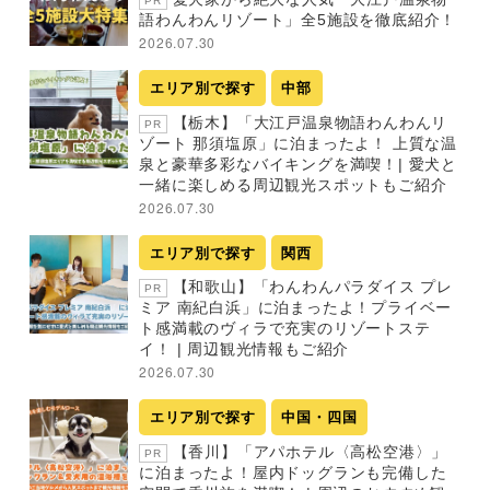
PR
語わんわんリゾート」全5施設を徹底紹介！
2026.07.30
エリア別で探す
中部
【栃木】「大江戸温泉物語わんわんリ
PR
ゾート 那須塩原」に泊まったよ！ 上質な温
泉と豪華多彩なバイキングを満喫！| 愛犬と
一緒に楽しめる周辺観光スポットもご紹介
2026.07.30
エリア別で探す
関西
【和歌山】「わんわんパラダイス プレ
PR
ミア 南紀白浜」に泊まったよ！プライベー
ト感満載のヴィラで充実のリゾートステ
イ！ | 周辺観光情報もご紹介
2026.07.30
エリア別で探す
中国・四国
【香川】「アパホテル〈高松空港〉」
PR
に泊まったよ！屋内ドッグランも完備した