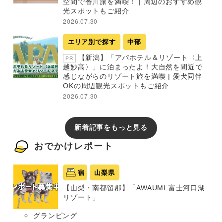
空間で香川旅を満喫！ | 周辺のおすすめ観
光スポットもご紹介
2026.07.30
エリア別で探す
中部
【新潟】「アパホテル＆リゾート〈上
PR
越妙高〉」に泊まったよ！大自然を間近で
感じながらのリゾート旅を満喫 | 愛犬同伴
OKの周辺観光スポットもご紹介
2026.07.30
新着記事をもっと見る
おでかけレポート
宿
山梨県
【山梨・南都留郡】「AWAUMI 富士河口湖
リゾート」
グランピング