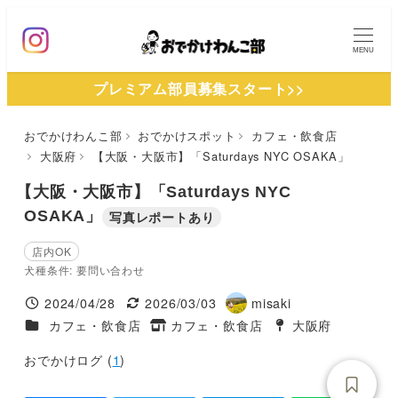
メ
イ
MENU
ン
プレミアム部員募集スタート>>
コ
ン
おでかけわんこ部
おでかけスポット
カフェ・飲食店
テ
大阪府
【大阪・大阪市】「Saturdays NYC OSAKA」
ン
ツ
【大阪・大阪市】「Saturdays NYC
へ
OSAKA」
写真レポートあり
移
店内OK
動
犬種条件: 要問い合わせ
2024/04/28
2026/03/03
misaki
投稿日
更新日
著
施設ジャンル
カフェ・飲食店
カフェ・飲食店
大阪府
タグ
者
タグ
おでかけログ (
1
)