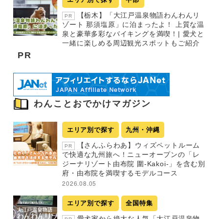
【栃木】「大江戸温泉物語わんわんリ
PR
ゾート 那須塩原」に泊まったよ！ 上質な温
泉と豪華多彩なバイキングを満喫！| 愛犬と
一緒に楽しめる周辺観光スポットもご紹介
PR
わんことおでかけマガジン
エリア別で探す
九州・沖縄
【さんふらわあ】ウィズペットルーム
PR
で快適な九州旅へ！ニューオープンの「レ
ジーナリゾート由布院 圍-Kakoi-」を含む別
府・由布院を満喫するモデルコース
2026.08.05
エリア別で探す
全国特集
愛犬家から絶大な人気「大江戸温泉物