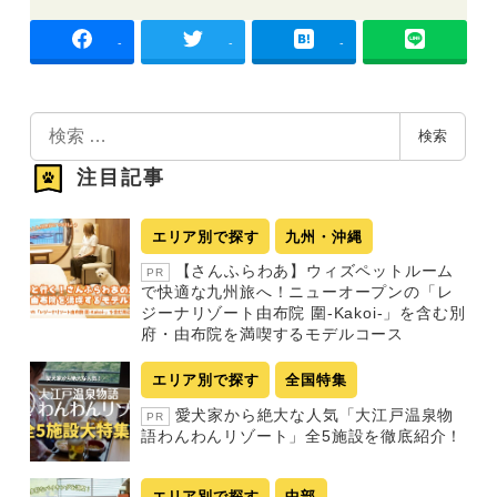
-
-
-
検
検索
索
注目記事
エリア別で探す
九州・沖縄
【さんふらわあ】ウィズペットルーム
PR
で快適な九州旅へ！ニューオープンの「レ
ジーナリゾート由布院 圍-Kakoi-」を含む別
府・由布院を満喫するモデルコース
エリア別で探す
全国特集
愛犬家から絶大な人気「大江戸温泉物
PR
語わんわんリゾート」全5施設を徹底紹介！
エリア別で探す
中部