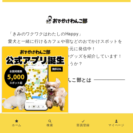
「きみのワクワクはわたしのHappy」
愛犬と一緒に行けるカフェや宿などのおでかけスポットを
全国の飼い主さんからの情報を元に発信中！
おでかけが楽しみになる情報やグッズを紹介しています！
さぁ次は君と一緒にどこに行こうか？
おでかけわんこ部とは
おでかけわんこ部とは
おでわんMAP
×
PRについて（おでわんPR）
ホーム
検索
部員登録
マイページ