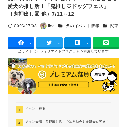
愛犬の推し活！「鬼推し♡ドッグフェス」
（鬼押出し園 他）7/11～12
カテゴリー
カテゴリー
2026/07/03
lisa
犬のイベント情報
関東
投稿日
著
者
-
-
-
当サイトは
アフィリエイトプログラムを
利用しています
イベント概要
メイン会場「鬼押出し園」では運動会や撮影会を実施！