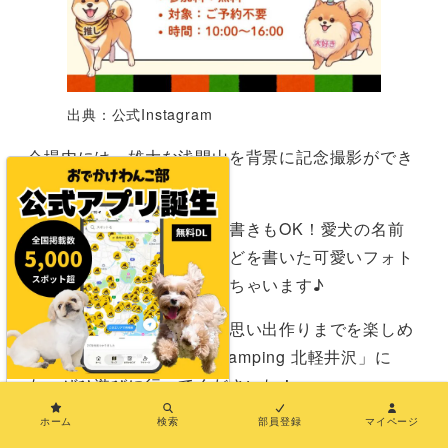
出典：公式Instagram
会場内には、雄大な浅間山を背景に記念撮影ができ
るフォトスポットも設置。
さらにミニジオルームは落書きもOK！愛犬の名前
や誕生日、推しポイントなどを書いた可愛いフォト
スポットでの撮影も楽しめちゃいます♪
当日はアウトドア体験から思い出作りまでを楽しめ
るサテライト会場「Dot Glamping 北軽井沢」に
も、ぜひ遊びに行ってくださいね！
×
ホーム
検索
部員登録
マイページ