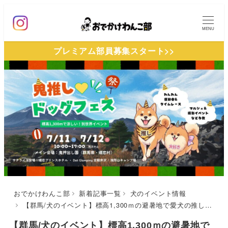
メ
イ
MENU
ン
プレミアム部員募集スタート>>
コ
ン
テ
ン
ツ
へ
移
動
おでかけわんこ部
新着記事一覧
犬のイベント情報
【群馬/犬のイベント】標高1,300ｍの避暑地で愛犬の推し活！「鬼推し♡ドッグフェス」（鬼押出し園 他）7/11～12
【群馬/犬のイベント】標高1,300ｍの避暑地で